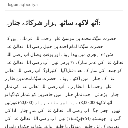
logomaqbooliya
آٹھ لاکھ، ساٹھ ہزار شرکائے جنازہ:
حضرت سیِّدُنامحمد بن موسیٰ علیہ رحمۃاللہ فرماتے ہیں کہ
حضرت سیِّدُنا امام احمد بن حنبل رضی اللہ تعالیٰ عنہ
سَن164ہجری میں پیدا ہوئے اور بوقتِ وصال آپ رضی اللہ
تعالیٰ عنہ کی عمر مبارک 77 برس تھی۔آپ رضی اللہ تعالیٰ عنہ
کو جمعہ کی نماز کے بعد دفنایاگیا۔ کثیرلوگ آپ رضی اللہ تعالیٰ
عنہ کے جنازہ میں اکٹھے ہوئے۔ حضرت سیِّدُنامحمدبن طاہر
علیہ رحمۃاللہ الظاہر نے آپ رضی اللہ تعالیٰ عنہ کی نمازِ
جنازہ پڑھائی۔ جب نمازِ جنازہ میں حاضرین کو شمار کیاگیا تو
آٹھ لاکھ(8,00,000) مرد اور ساٹھ ہزار (60,000)عورتیں
تھیں۔ جس جگہ آپ رضی اللہ تعالیٰ عنہ کی نمازِ جنازہ ادا کی
گئی وہ چونسٹھ (64)جَرِیْب(۱) تھی۔آپ رضی اللہ تعالیٰ عنہ کی
تعزیت کے لئے خلیفہ متوکل یا خلیفہ واثق بیٹھا تو حکماء وامراء