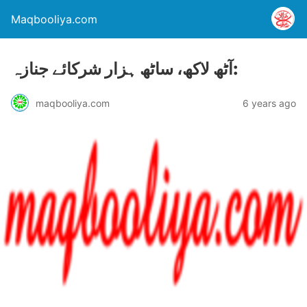
Maqbooliya.com
آٹھ لاکھ، ساٹھ ہزار شرکائے جنازہ:
maqbooliya.com
6 years ago