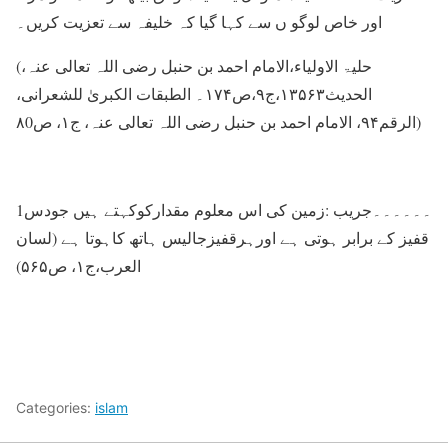
اور خاص لوگو ں سے کہا گیا کہ خلیفہ سے تعزیت کریں۔
(حلیۃ الاولیاء،الامام احمد بن حنبل رضی اللہ تعالی عنہ،
الحدیث۱۳۵۶۳،ج۹،ص۱۷۴۔ الطبقات الکبریٰ للشعرانی،
الرقم۹۴، الامام احمد بن حنبل رضی اللہ تعالی عنہ، ج۱، ص۸0)
1۔۔۔۔۔۔جریب :زمین کی اس معلوم مقدارکوکہتے ہيں جودس
قفیز کے برابر ہوتی ہے اورہرقفیزجالیس ہاتھ کاہوتا ہے (لسان
العرب،ج۱، ص۵۶۵)
Categories:
islam