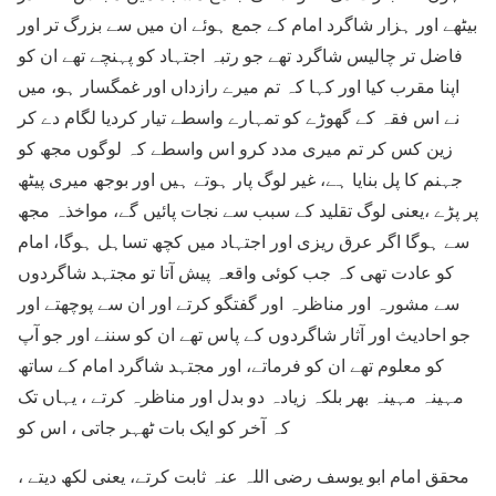
بیٹھے اور ہزار شاگرد امام کے جمع ہوئے ان میں سے بزرگ تر اور
فاضل تر چالیس شاگرد تھے جو رتبہ اجتہاد کو پہنچے تھے ان کو
اپنا مقرب کیا اور کہا کہ تم میرے رازداں اور غمگسار ہو، میں
نے اس فقہ کے گھوڑے کو تمہارے واسطے تیار کردیا لگام دے کر
زین کس کر تم میری مدد کرو اس واسطے کہ لوگوں مجھ کو
جہنم کا پل بنایا ہے، غیر لوگ پار ہوتے ہیں اور بوجھ میری پیٹھ
پر پڑے ،یعنی لوگ تقلید کے سبب سے نجات پائیں گے، مواخذہ مجھ
سے ہوگا اگر عرق ریزی اور اجتہاد میں کچھ تساہل ہوگا، امام
کو عادت تھی کہ جب کوئی واقعہ پیش آتا تو مجتہد شاگردوں
سے مشورہ اور مناظرہ اور گفتگو کرتے اور ان سے پوچھتے اور
جو احادیث اور آثار شاگردوں کے پاس تھے ان کو سننے اور جو آپ
کو معلوم تھے ان کو فرماتے، اور مجتہد شاگرد امام کے ساتھ
مہینہ مہینہ بھر بلکہ زیادہ دو بدل اور مناظرہ کرتے ، یہاں تک
کہ آخر کو ایک بات ٹھہر جاتی ، اس کو
محقق امام ابو یوسف رضی اللہ عنہ ثابت کرتے، یعنی لکھ دیتے ،