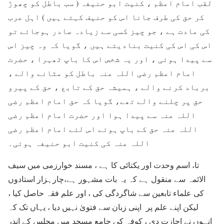
لقب امام اعظم ، کنیت ابو حنیفہ ( سب باطل کو چھوڑ
کر حق کی طرف جانا اس کو حنیف کہتے ہیں ) اہل عرب
کی عادت ہے ، جو چیز کسی سے زیادہ صادر ہوجائے تو
اس کی اس کی کنیت بنادیتے ہیں ، گویا کہ وہ چیز اس
سے پیدا ہوئی ، اور یہ شخص اس کا باپ ٹھہرا ، حضرت
امام اعظم رضی اللہ عنہ باطل کو مٹانے والے ،
برباد کرنے والے ، ہمیشہ حق کے تابع ، حق کے پیرو
حق پر چلنے والے تھے، گویا کہ حق امام اعظم رضی
اللہ عنہ سے پیدا ہوا اور حضرت امام اعظم رضی
اللہ عنہ حق کے باپ ہوئے اس لئے امام اعظم رضی
اللہ عنہ کی کنیت ابو حنیفہ ہوئی۔
تا، اسم وحدت اور یکتائی کا ہے ، مسند خوارزمی میں سیف
الائمہ سے منقول ہے کہ یہ بات مشہور ہے،چارہزار استادوں
کی علماء تابعین سے شاگردگی کی ، اور علم فقہ حاصل کیا ،
لیکن اپنے علم پر اپنی زبان سے فتویٰ نہیں دیا ، یہاں تک کہ
انہوں نے اجازت دی ، کوفہ کی جامع مسجد میں مجلس کے اندر