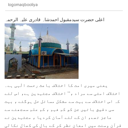
logomaqbooliya
اعلی حضرت سیدمقبول احمدشاہ قادری علیہ الرحمہ
یعنی میری امت کا اختلاف باعث رحمت الٰہی ہے۔
اختلاف امتی سے مراد ،’’ اختلاف مجتہدین ہے، اس لئے
کہ اس اختلاف سے بہت سے مشکل مسائل حل ہوگئے ، بہت
سی دقیق باتیں جن کو کم فہم ، کم علم سمجھنے سے
عاجز تھے، ان کے لئے آسان کردیا ، مجتہدین نے
قرآن وسنت میں امعان نظر کر کے بال کی کھال نکالی