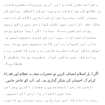
، قواعد مقرر کئے ، اور ان پر جزویات متفرع کئے ،
وہ خلائق کے حوادث کے باوجود اس کے اختلاف مواقع کے
بعینہٖ لکھ دیئے یا جو ان حوادث پر دلالت کرتے تھے
بلکہ فقہ ان امور میں تکلم کیا ، جو بھی واقع نہیں
ہوتے اس تصور سے کہ مبادا اگر ایسا موقع ہوتو
مسلمان حیران نہ ہوں اور جو جزوی منصوص نہیں وہ
نادر اور کمیاب ہے اور گاہے منصوص بھی ہوتا ہے،
لیکن ناظر اس کے محل سے قاصر ہے ، فہم کا قصور ہے ،
ہرامرفقہ میں مذکور خواہ بمفہوم ہو یا منطوق۔ (
طحطاوی )۔
اگر اہل اسلام انصاف کریں تو حضرات مجتہد عظام اور فقہاء
کرام کے احسان کی شکر گذاری سے اپنے آپ کو عاجز جانیں۔
اللھم فارحم المجتھدین و فقھاء الدین وجزاھم
عنا خیرالجزاء یا ارحم الراحمین ۔
ہمارے امام کا اسم مبارک یہ ہے، نعمان بن ثابت ،