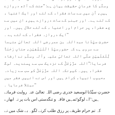
وسلَّم کا فرمانِ حقیقت بیان ہے: ”جنت کے آٹھ دروازے
ہیں، اُن میں سے سات فقراء کے لئے اور ایک اغنیا ء
کے لئے ہے۔ اور جہنم کے سات دروازے ہیں، ان میں سے
چھ فقراء پر حرام اور اغنیا ء کے لئے حلال ہیں۔ اور
ایک دروازہ فقراء کے لئے ہے ۔”
حضرتِ سیِّدُنا عبداللہ بن عمررضی اللہ تعالیٰ عنہما
سے مروی ہے کہ حضورسیِّدُ الْمُبَلِّغِیْن، جنابِ رَحْمَۃٌ
لِّلْعٰلَمِیْن صلَّی اللہ تعالیٰ علیہ وآلہ وسلَّم نے ارشاد
فرمایا:”اللہ عزَّوَجَلَّ کے نزدیک سب سے پسندیدہ لوگ
فقراء ہیں۔ کیونکہ اللہ عزَّوَجَلَّ کو سب سے زیادہ
محبوب انبیاء کرام ہیں اور اس نے انہیں فقر میں
مبتلا فرمایا ۔”
حضرتِ سیِّدُنا ابوسعید خدری رضی اللہ تعالیٰ عنہ روایت فرماتے
ہیں:”اے لوگو!تمہیں فاقہ و تنگدستی اس بات پر نہ ابھارے
کہ تم حرام طریقے پر رزق طلب کرنے لگو۔ بے شک میں نے