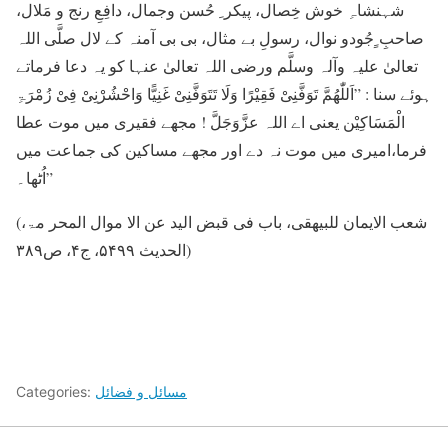
شہنشاہِ خوش خِصال، پیکر ِ حُسن وجمال، دافِعِ رنج و مَلال،
صاحبِ ِِجُودو نوال، رسولِ بے مثال، بی بی آمنہ کے لال صلَّی اللہ
تعالیٰ علیہ وآلہ وسلَّم ورضی اللہ تعالیٰ عنہا کو یہ دعا فرماتے
ہوئے سنا : ”اَللّٰھُمَّ تَوَفَّنِیْ فَقِیْرًا وَلَا تَتَوَفَّنِیْ غَنِیًّا وَاحْشُرْنِیْ فِیْ زُمْرَۃِ
الْمَسَاکِیْن یعنی اے اللہ عزَّوَجَلَّ ! مجھے فقیری میں موت عطا
فرما،امیری میں موت نہ دے اور مجھے مساکین کی جماعت میں
اُٹھا۔”
(شعب الایمان للبیھقی، باب فی قبض الید عن الا موال المحر مۃ،
الحدیث ۵۴۹۹، ج۴، ص۳۸۹)
مسائل و فضائل
Categories: