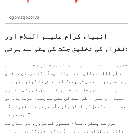
logomaqbooliya
انبیاء کرام علیہم السلام اور
فقراء کی تخلیق جنَّت کی مِٹی سے ہوئی:
حضور سیِّدُ الانبیاءِ والمرسلین، جنابِ رحمۃٌ للعٰلمین
صلَّی اللہ تعالیٰ علیہ وآلہ وسلَّم کا فرمانِ ذیشان
ہے:”فقیروہ ہے جس کی بھوک اور مرض کا لوگوں کو علم
نہ ہو۔ اللہ عزَّوَجَلَّ نے مخلوق کو زمین کی مِٹی سے اور
انبیا ء و فقراء کو جنت کی مٹی سے پیدا فرمایا۔ تو
جو اللہ عزَّوَجَلَّ کی امان چاہے اُسے چاہے کہ فقراء کی
عزت کرے ۔”
نور کے پیکر، تمام نبیوں کے سَرْوَر، دو جہاں کے
تاجْوَر، سلطانِ بَحرو بَر صلَّی اللہ تعالیٰ علیہ وآلہ