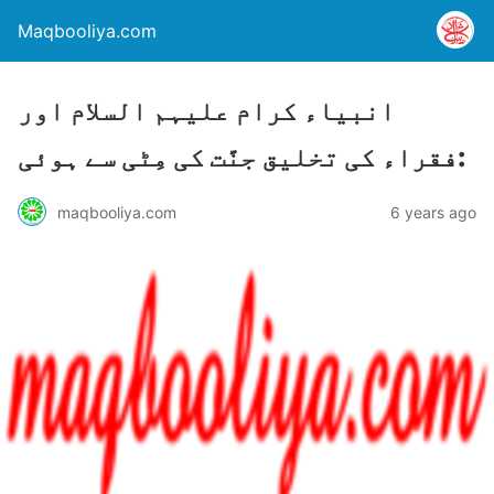
Maqbooliya.com
انبیاء کرام علیہم السلام اور
فقراء کی تخلیق جنَّت کی مِٹی سے ہوئی:
maqbooliya.com
6 years ago