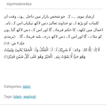
logomaqbooliya
ارشادِ نبوی ہے کہ جو شخص بازار میں داخل ہوتے وقت ان
کلمات کو پڑھ لے تو خداوند تعالیٰ دس لاکھ نیکیاں اس کے نامہ
اعمال میں لکھنے کا حکم فرمائے گا اور اس کے دس لاکھ گناہوں
کو مٹا دے گا اور اس کے دس لاکھ درجے بلند فرمائے گا۔ (ترمذی
جلد۲ ص۱۸۰)
لَآ اِلٰہَ اِلَّا اللہُ وَحْدَہٗ لَا شَرِیْکَ لَہٗ لَہُ الْمُلْکُ وَلَہُ الْحَمْدُ یُحْیِیْ وَیُمِیْتُ
وَھُوَ حَیٌّ لَّا یَمُوْتُ بِیَدِہِ الْخَیْرُ وَھُوَ عَلٰی کُلِّ شَیْئٍ قَدِیْرٌ(1)
Categories:
islam
Tags:
Islam
,
waqiyat