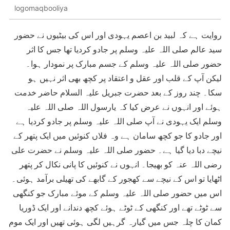
logomaqbooliya
روایت ہے کہ لبید بن اعصم یہودی اور اس کی بیٹیوں نے حضور
سید عالم صلی اللہ علیہ وسلم پر جادو کردیا تھا جس کا اثر
حضور صلی اللہ علیہ وسلم کے جسم مبارک پر نمودار ہوا۔
لیکن آپ کے قلب اور عقل و اعتقاد پر کچھ بھی اثر نہیں ہو
سکا۔ چند روز کے بعد حضرت جبریل علیہ السلام حاضر خدمت
ہوئے اور انہوں نے عرض کیا کہ یارسول اللہ صلی اللہ علیہ
وسلم ایک یہودی نے آپ صلی اللہ علیہ وسلم پر جادو کردیا ہے
اور جادو کا جو کچھ سامان ہے وہ فلاں کنوئیں میں ایک پتھر کے
نیچے دبا دیا گیا ہے۔ حضور صلی اللہ علیہ وسلم نے حضرت علی
رضی اللہ عنہ کو بھیجا۔ انہوں نے کنوئیں کا پانی نکال کر پتھر
اٹھایا تو اس کے نیچے سے کھجور کے گابھے کی تھیلی برآمد ہوئی۔
اس میں حضور صلی اللہ علیہ وسلم کے موئے مبارک جو کنگھی
سے ٹوٹے تھے اور کنگھی کے ٹوٹے ہوئے کچھ دندانے اور ایک ڈوریا
کمان کا چلہ جس میں گیارہ گرہیں لگی ہوئی تھیں اور ایک موم