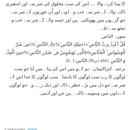
کا پیدا کرنے والا ہے اس کی سب مخلوق کی شر سے اور اندھیری
ڈالنے والے کے شر سے جب وہ ڈوبے اور اُن عورتوں کے شر سے
جو گرہوں میں پھونکتی ہیں اور حسد والے کے شر سے جب وہ
مجھ سے جلے۔
سورۃ الناس
قُلْ اَعُوۡذُ بِرَبِّ النَّاسِ ۙ﴿1﴾مَلِکِ النَّاسِ ۙ﴿2﴾اِلٰہِ النَّاسِ ۙ﴿3﴾مِنۡ شَرِّ
الْوَسْوَاسِ ۬ۙ الْخَنَّاسِ﴿4﴾۪ۙالَّذِیۡ یُوَسْوِسُ فِیۡ صُدُوۡرِ النَّاسِ ۙ﴿5﴾مِنَ الْجِنَّۃِ
وَ النَّاسِ ٪﴿6﴾ (پ30،النّاس:1۔6)
ترجمہ کنزالایمان:۔تم کہو میں اس کی پناہ میں آیا جو سب
لوگوں کا رب سب لوگوں کا بادشاہ سب لوگوں کا خدا اس کے
شر سے جو دل میں بڑے خطرے ڈالے اور دبک رہے وہ جو لوگوں
کے دلوں میں وسوسے ڈالتے ہیں جن اور آدمی۔
Categories:
islam