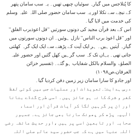
کا پُتلاجس میں گیارہ سوئیاں چبھی تھیں۔ یہ سب سامان پتھر
کے نیچے سے نکلا اور یہ سب سامان حضور صلی اللہ علیہ وسلم
کی خدمت میں لایا گیا۔
اس کے بعد قرآن مجید کی دونوں سورتیں ”قل اعوذبرب الفلق”
اور ”قل اعوذ برب الناس” نازل ہوئیں۔ ان دونوں سورتوں میں
گیارہ آیتیں ہیں۔ ہر ایک آیت کے پڑھنے سے ایک ایک گرہ کھلتی
جاتی تھی۔ یہاں تک کہ سب گرہیں کھل گئیں اور حضور علیہ
الصلوٰۃ والسلام بالکل شفایاب ہو گئے۔ (تفسیر خزائن
العرفان،ص۱۰۹۸)
اور جادو کا سارا سامان زیر زمین دفن کردیا گیا۔
درسِ ہدایت:۔تعویذات اور عملیات جس میں کوئی لفظ
کفر و شرک کا نہ ہو جائز ہیں۔ اسی طرح گنڈے بنانا
اور ان پر گرہیں لگا کر آیات قرآن اور اسماء
الٰہیہ پڑھ کر پھونک مارنا بھی جائز ہے۔ جمہور
صحابہ اور تابعین اسی پر ہیں ،اور حدیثِ عائشہ رضی
اللہ عنہا میں ہے کہ جب حضور سید عالم صلی اللہ