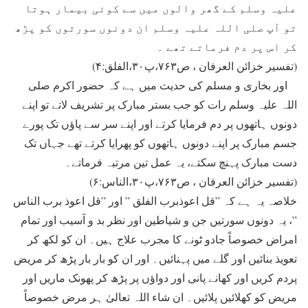
علیہ وسلم کے گھر والوں میں سے کوئی بیمار ہوتا
تو آپ صلی اللہ علیہ وسلم ان دونوں سورتوں کو پڑھ
کر اس پر دم فرماتے تھے ۔
(تفسیر خزائن العرفان ، ص۷۶۳،پ۳۰،الفلق:۴)
اور بخاری و مسلم کی حدیث میں ہے کہ حضور اکرم صلی
اللہ علیہ وسلم رات کو جب بستر مبارک پر تشریف لاتے تو اپنے
دونوں ہاتھوں پر دم فرمایا کرتے اور اپنے سر سے پاؤں تک پورے
جسم مبارک پر اپنے دونوں ہاتھوں کو پھرایا کرتے تھے جہاں تک
دست مبارک پہنچ سکتے، یہ عمل تین مرتبہ فرماتے۔
(تفسیر خزائن العرفان ، ص۷۶۳،پ۳۰،الناس:۶)
خلاصہ یہ ہے کہ ”قل اعوذبرب الفلق ” اور ”قل اعوذ برب الناس
”، یہ دونوں سورتیں جن و شیاطین اور نظر بد و آسیب اور تمام
امراض خصوصاً جادو ٹونے کا مجرب علاج ہیں۔ ان کو لکھ کر
تعویذ بنائیں اور گلے میں پہنائیں۔ اور ان کو بار بار پڑھ کر مریض
پردم کریں اور کھانے پانی اور دواؤں پر پڑھ کر پھونک ماریں اور
مریض کو کھلائیں پلائیں۔ ان شاء اللہ تعالیٰ ہر مرض خصوصاً