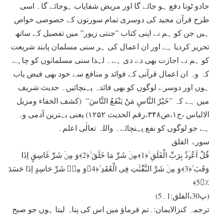
جادو ٹونا دفع ہو جائے گا اور مریض شفایاب ہوجائے گا۔ اسی
طرح قرآن مجید کی دوسری تمام سورتوں کے خصوصی خواص
ہیں جن کو ہم نے اپنی کتاب ”جنتی زیور” میں تفصیل کے ساتھ
تحریر کردیا ہے اور ان اعمال کی ہر سنی مسلمان پابند شریعت
کو ہم نے اجازت بھی دے دی ہے۔ لہٰذا سنی مسلمانوں کو چاہے
کہ وہ ان اعمال قرآنی کے فوائد و منافع سے خود بھی فیض یاب
ہوں اور دوسرے لوگوں کو بھی فائدہ پہنچائیں۔ حدیث شریف
میں ہے کہ ”خَیْرُ النَّاسِ مَنْ یَنْفَعُ النَّاسَ” (کشف الخفاء ومزیل
الالباس ،ج۱،ص۳۴۸،رقم الحدیث ۱۲۵۲) یعنی بہترین آدمی وہ
ہے جو لوگوں کو نفع پہنچائے۔ واللہ تعالٰی اعلم۔
سورۃ الفلق
قُلْ اَعُوۡذُ بِرَبِّ الْفَلَقِ ۙ﴿1﴾مِنۡ شَرِّ مَا خَلَقَ ۙ﴿2﴾وَ مِنۡ شَرِّ غَاسِقٍ اِذَا
وَقَبَ ۙ﴿3﴾وَ مِنۡ شَرِّ النَّفّٰثٰتِ فِی الْعُقَدِ ۙ﴿4﴾وَ مِنۡ شَرِّ حَاسِدٍ اِذَا حَسَدَ
٪﴿5﴾
(پ30،الفلق:1۔5)
ترجمہ کنزالایمان:۔تم فرماؤ میں اس کی پناہ لیتا ہوں جو صبح