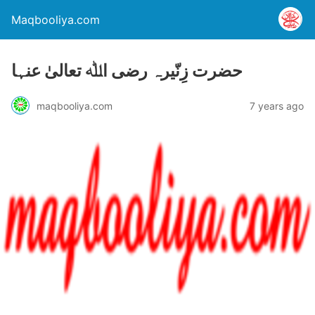
Maqbooliya.com
حضرت زِنّیرہ رضی اﷲ تعالیٰ عنہا
maqbooliya.com
7 years ago