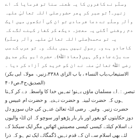
وسلّم نے کافروں کا یہ طعنہ سنا تو فرمایا کہ اے
زنیرہ! تو صبر کر پھر حضورصلی اللہ تعالیٰ علیہ
واٰلہٖ وسلّم نے دعا فرمادی تو ان کی آنکھوں میں ایک
دم روشنی آگئی یہ معجزہ دیکھ کر کفار کہنے لگے کہ
یہ تو محمد(صلی اللہ تعالیٰ علیہ واٰلہٖ وسلّم)
کاجادو ہے وہ رسول نہیں ہیں بلکہ وہ تو عرب کے سب
سے بڑے جادوگر ہیں (معاذاﷲ)۔ حضرت ابو بکر صدیق
رضی اﷲ تعالیٰ عنہ نے ان کو خرید کر آزاد کر دیا ۔
(الاستیعاب،باب النساء ، با ب الزای ۳۳۸۸،زنیرۃ مولاۃ ابی بکر
الصدیق،ج۴،ص۴۰۶)
تبصرہ:۔اے مسلمان ماؤں بہنو! تمہیں خدا کا واسطہ دے کر کہتا
ہوں کہ حضرت لبینہ و حضرت نہدیہ و حضرت ام عبیس و
حضرت زنیرہ وغیرہ رضی اﷲ تعالیٰ عنہن کی جاں سوزو دل
دوز حکایتوں کو بغور اور بار بار پڑھو اور سوچو کہ ان اﷲ والیوں
نے اسلام کیلئے کیسی کیسی مصیبتیں اٹھائیں مگر ایک سیکنڈ کے
لئے بھی اسلام سے ان کے قدم نہیں ڈگمگائے ایک تم ہو کہ ذرا