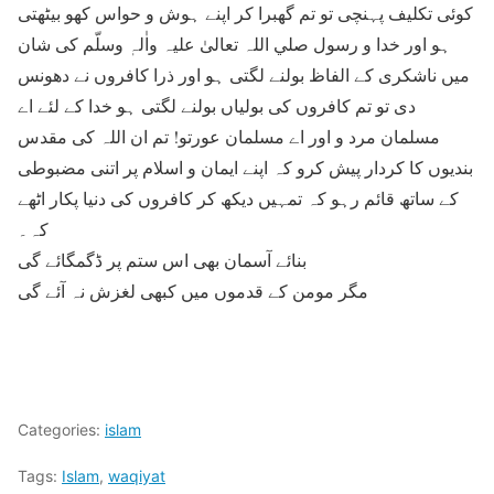
کوئی تکلیف پہنچی تو تم گھبرا کر اپنے ہوش و حواس کھو بیٹھتی
ہو اور خدا و رسول صلي اللہ تعالیٰ علیہ واٰلہٖ وسلّم کی شان
میں ناشکری کے الفاظ بولنے لگتی ہو اور ذرا کافروں نے دھونس
دی تو تم کافروں کی بولیاں بولنے لگتی ہو خدا کے لئے اے
مسلمان مرد و اور اے مسلمان عورتو! تم ان اللہ کی مقدس
بندیوں کا کردار پیش کرو کہ اپنے ایمان و اسلام پر اتنی مضبوطی
کے ساتھ قائم رہو کہ تمہیں دیکھ کر کافروں کی دنیا پکار اٹھے
کہ۔
بنائے آسمان بھی اس ستم پر ڈگمگائے گی
مگر مومن کے قدموں میں کبھی لغزش نہ آئے گی
Categories:
islam
Tags:
Islam
,
waqiyat