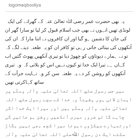
logomaqbooliya
یہ بھی حضرت عمر رضی اﷲ تعالیٰ عنہ کے گھرانے کی ایک
لونڈی تھیں انہوں نے بھی جب اسلام قبول کر لیا تو سارا گھر ان
کی جان کا دشمن ہو گیا اور ان کافروں نے اتنا مارا کہ ان کی
آنکھوں کی بینائی جاتی رہی تو کافر ان کو یہ طعنہ دینے لگے کہ
تو نے ہمارے دیوتاؤں کو چھوڑ دیا تو تیری آنکھیں پھوٹ گئیں اب
کہاں ہے تیرا ایک خدا تو کیوں نہیں اس کو بلاتی کہ وہ تیری
آنکھوں کو روشن کر دے یہ طعنہ سن کر وہ نہایت جرأت کے
ساتھ کہاکرتی تھیں
میں جس رسول صلي اللہ تعالیٰ علیہ واٰلہٖ وسلّم پر
ایمان لائی ہوں یقیناً وہ خدا کے سچے رسول صلي اللہ
تعالیٰ علیہ واٰلہٖ وسلّم ہیں اور میرا ایک خدا اگر
چاہے گا تو ضرور میری آنکھیں روشن ہو جائيں گی
اورتمہارے سیکڑوں دیوتا میرا کچھ بھی نہیں بگاڑ
سکتے ایک دن رسول اﷲصلی اللہ تعالیٰ علیہ واٰلہٖ