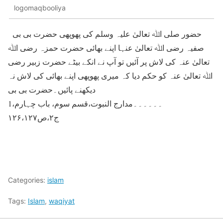
logomaqbooliya
حضور صلی اﷲ تعالیٰ علیہ وسلم کی پھوپھی حضرت بی بی
صفیہ رضی اﷲ تعالیٰ عنہا اپنے بھائی حضرت حمزہ رضی اﷲ
تعالیٰ عنہ کی لاش پر آئیں تو آپ نے انکے بیٹے حضرت زبیر رضی
اﷲ تعالیٰ عنہ کو حکم دیا کہ میری پھوپھی اپنے بھائی کی لاش نہ
دیکھنے پائیں۔حضرت بی بی
1۔۔۔۔۔۔مدارج النبوت،قسم سوم، باب چہارم،
ج۲،ص۱۲۶،۱۲۷
Categories:
islam
Tags:
Islam
,
waqiyat