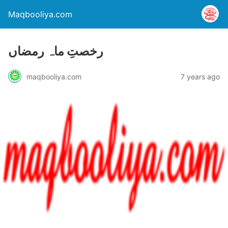
Maqbooliya.com
رخصتِ ماہ رمضاں
maqbooliya.com
7 years ago