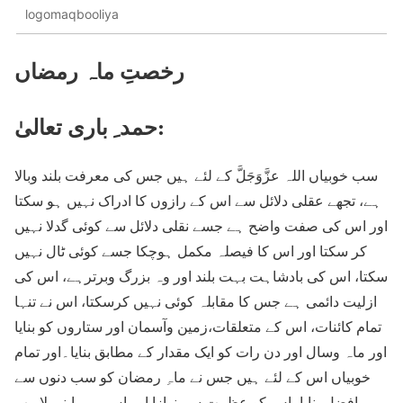
logomaqbooliya
رخصتِ ماہ رمضاں
حمد ِ باری تعالیٰ:
سب خوبیاں اللہ عزَّوَجَلَّ کے لئے ہیں جس کی معرفت بلند وبالا
ہے، تجھے عقلی دلائل سے اس کے رازوں کا ادراک نہیں ہو سکتا
اور اس کی صفت واضح ہے جسے نقلی دلائل سے کوئی گدلا نہیں
کر سکتا اور اس کا فیصلہ مکمل ہوچکا جسے کوئی ٹال نہیں
سکتا، اس کی بادشاہت بہت بلند اور وہ بزرگ وبرترہے، اس کی
ازلیت دائمی ہے جس کا مقابلہ کوئی نہیں کرسکتا، اس نے تنہا
تمام کائنات، اس کے متعلقات،زمین وآسمان اور ستاروں کو بنایا
اور ماہ وسال اور دن رات کو ایک مقدار کے مطابق بنایا۔اور تمام
خوبیاں اس کے لئے ہیں جس نے ماہِ رمضان کو سب دنوں سے
افضل بنایا، اس کو عظمت سے نوازا اور اس میں اپنی لاریب