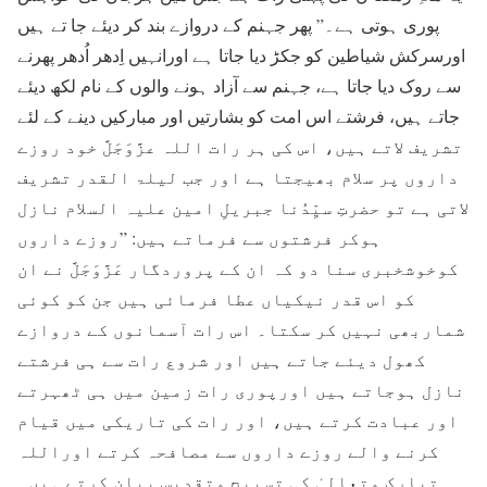
پوری ہوتی ہے۔” پھر جہنم کے دروازے بند کر دیئے جا تے ہیں
اورسرکش شیاطین کو جکڑ دیا جاتا ہے اورانہیں اِدھر اُدھر پھرنے
سے روک دیا جاتا ہے، جہنم سے آزاد ہونے والوں کے نام لکھ دیئے
جاتے ہیں، فرشتے اس امت کو بشارتیں اور مبارکیں دینے کے لئے
تشریف لاتے ہیں، اس کی ہر رات اللہ عزَّوَجَلَّ خود روزے
داروں پر سلام بھیجتا ہے اور جب لیلۃ القدر تشریف
لاتی ہے تو حضرتِ سیِّدُنا جبریلِ امین علیہ السلام نازل
ہوکر فرشتوں سے فرماتے ہیں: ”روزے داروں
کوخوشخبری سنا دو کہ ان کے پروردگار عَزَّوَجَلَّ نے ان
کو اس قدر نیکیاں عطا فرمائی ہیں جن کو کوئی
شماربھی نہیں کر سکتا۔ اس رات آسمانوں کے دروازے
کھول دیئے جاتے ہیں اور شروع رات سے ہی فرشتے
نازل ہوجاتے ہیں اورپوری رات زمین میں ہی ٹھہرتے
اور عبادت کرتے ہیں، اور رات کی تاریکی میں قیام
کرنے والے روزے داروں سے مصافحہ کرتے اوراللہ
تبارک وتعالیٰ کی تسبیح وتقدیس بیان کرتے ہیں۔