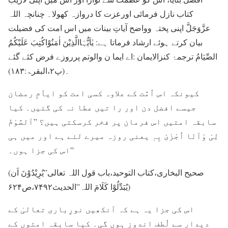
کتاب نازل فرمائی اورعزت کا دروازہ کھولا۔ چنانچہ اللہ
عزَّوَجَلَّ اپنی پختہ وواضح آیاتِ بینات میں اس امت کی فضیلت
بیان کرتے ہوئے ارشاد فرماتا ہے: یٰاَیُّہَاالَّذِیْنَ اٰمَنُوْاکُتِبَ عَلَیْکُمُ
الصِّیَامُ ترجمۂ کنزالایمان :اے ایما ن والوتم پرروزے فرض کئے گئے
۔(پ۲،البقرۃ:۱۸۳)
کیونکہ اس اُمَّت کے علاوہ کسی امت کو ایاّمِ رمضان
جیسے افضل دن اور را تیں عطا نہ کی گئیں۔ کیا
سابقہ امتیں اس فرمان پر فخر کرسکتی ہیں؟ ”اَلصَّوْمُ
لِیْ وَاَنَا اُجْزٰیْ بِہٖ یعنی روزہ میرے لئے ہے اور میں ہی
اس کی جزا ہوں۔”
(صحیح البخاری،کتاب التوحید،باب قول اللہ تعالی”یُرِیْدُوْنَ اَن
یُبَدِّلُوْا کَلَامَ اللہ”الحدیث۷۴۹۲،ص۶۲۴)
اس کی جزا یہ ہے کہ آنکھیں نورِباری تعالیٰ کے
دیدار سے لُطف اندوز ہوں گی۔ کیا سابقہ امتوں کے