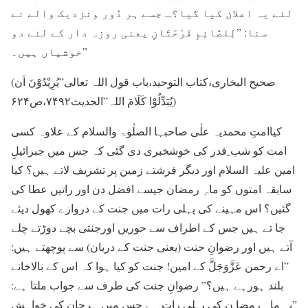
لئے یہ اعلان کیا گیا؟ـ جسے ہر دُور ونزدیک والے نے
سنا: ”لِلصَّائِمِ فَرْحَتَانِ یعنی روزہ دار کے لئے دو
خوشیاں ہیں۔”
(صحیح البخاری،کتاب التوحید،باب قول اللہ تعالی”یُرِیْدُوْنَ اَن
یُبَدِّلُوْا کَلَامَ اللہ”الحدیث۷۴۹۲،ص۶۲۴)
کیاامتِ محمدیہ علٰی صاحبہا الصلٰوۃ والسلام کے علاوہ کسی
امت کو شب ِقدر کی خوشخبری دی گئی کہ جس میں جبرائیلِ
امین علیہ السلام اور دیگر فرشتے زمین پر تشریف لاتے ہیں؟ کیا
سابقہ امتوں کو ماہِ رمضان جیسے افضل دن اور راتیں عطا کی
گئیں؟ اس مہینے کی پہلی رات میں جنت کے دروازے کھول دیئے
جا تے ہیں جس کے اطراف سے حوریں اورجنتی بچے دوڑتے چلے
آتے ہیں اور رضوانِ جنت (یعنی جنت کے دربان) سے پوچھتے ہیں:
”اے رحمن عَزَّوَجَلَّ کے امین! جنت کو کیا ہوا کہ اس کے بالاخانے
بلند ہورہے ہیں؟” رضوانِ جنت کی طرف سے جواب ملتا ہے:
”یہ ماہِ رمضا ن کی پہلی رات ہے جس میں ہرجان کی خواہش