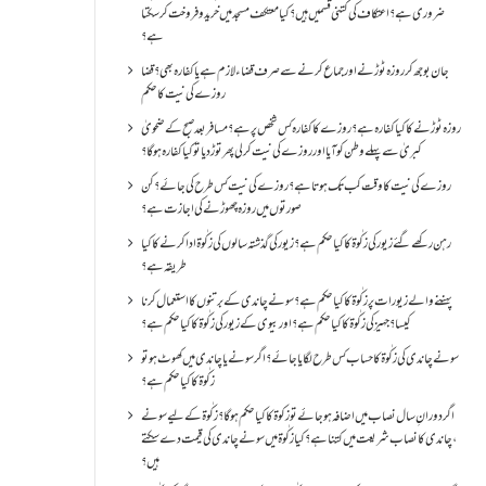
ضروری ہے؟اعتکاف کی کتنی قسمیں ہیں؟کیا معتکف مسجد میں خرید و فروخت کر سکتا
ہے؟
جان بوجھ کر روزہ ٹوڑنے اور جماع کرنے سے صرف قضاء لازم ہے یا کفارہ بھی؟ قضا
روزے کی نیت کا حکم
روزہ ٹوڑنے کا کیا کفارہ ہے؟روزے کا کفارہ کس شخص پر ہے؟ مسافر بعد صبح کے ضحویٰ
کبریٰ سے پہلے وطن کو آیا اور روزے کی نیت کر لی پھر توڑ دیا تو کیا کفارہ ہو گا؟
روزے کی نیت کا وقت کب تک ہوتا ہے؟ روزے کی نیت کس طرح کی جائے؟ کن
صورتوں میں روزہ چھوڑنے کی اجازت ہے؟
رہن رکھے گئے زیور کی زکٰوۃ کا کیا حکم ہے؟زیور کی گذشتہ سالوں کی زکٰوۃ ادا کرنے کا کیا
طریقہ ہے؟
پہننے والے زیورات پر زکٰوۃ کا کیا حکم ہے؟ سونے چاندی کے برتنوں کا استعمال کرنا
کیسا؟ جہیز کی زکٰوۃ کا کیا حکم ہے؟ اور بیوی کے زیور کی زکٰوۃ کا کیا حکم ہے؟
سونے چاندی کی زکٰوۃ کا حساب کس طرح لگایا جائے؟ اگر سونے یا چاندی میں کھوٹ ہو تو
زکٰوۃ کا کیا حکم ہے؟
اگر دورانِ سال نصاب میں اضافہ ہو جائے تو زکوۃ کا کیا حکم ہو گا؟ زکٰوۃ کے لیے سونے
،چاندی کا نصاب شریعت میں کتنا ہے؟ کیا زکٰوۃ میں سونے چاندی کی قیمت دے سکتے
ہیں؟