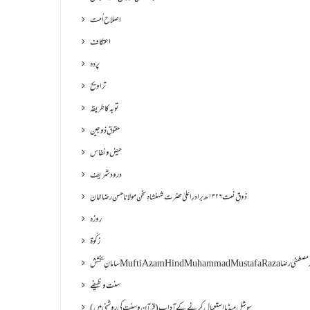
اصلاح اُمت
اعتکاف
پردہ
تراویح
توبہ کا طریقہ
حقوقِ ذوجین
حیض و نفاس
درود شریف
ذَوقِ نَعت ۱۳۲۶ھ برادرِ اعلیٰ حضرت شہنشاہِ سخن مولانا حسن رضا خان
روزہ
زکٰوۃ
Muf مفتی اعظم ھند محمد مصطفیٰ رضا
سنت وظیفے
سوشل میڈیا استعمال کرنے کے آداب (قرآن و سنت کی روشنی میں)