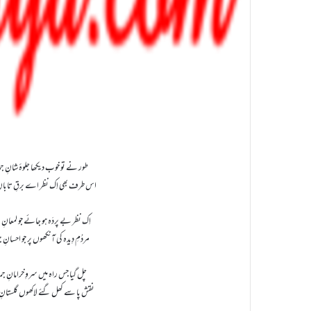
طور نے تو خوب دیکھا جلوۂ شانِ 
اس طرف بھی اِک نظر اے برقِ تابان
اِک نظر بے پردَہ ہو جائے جو لمعانِ
مردُمِ دِیدہ کی آنکھوں پر جو احسانِ
چل گیا جس راہ میں سروِ خرامانِ ج
نقش پا سے کھل گئے لاکھوں گلستانِ