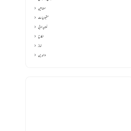
مضامین
مقبولیات
نعتیہ ادبی
نکاح
نماز
والدین