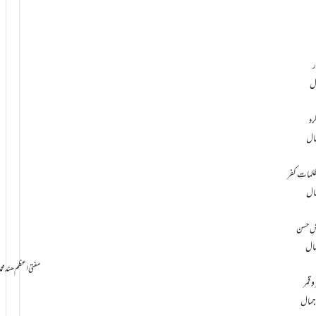
ر
ال
رد
مال
لماتِ کفر
مال
وشِ حسن
جمال
سامانِ بخشش ti Azam Hind Muhammad Mustafa Raza
و قمر
 جمال