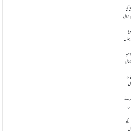
ق کی
ِ جمال
یا
ِ جمال
ِ عید
جمال
بیاں
ال
صر نے
مال
ابکے
مال