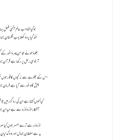
ہوگیا شاداب عالم آگئی فصل بہا
اُٹھ گیا پردَہ کھلا بابِ گلستانِ جم
جلوۂ موئے محاسن چہرۂ اَنور کے گ
آبنوسی رحل پر رکھا ہے قرآنِ ج
اس کے جلوے سے نہ کیوں کافور ہوں ظ
پیش گاہِ نور سے آیا ہے فرمانِ ج
کیا کہوں کتنا ہے ان کی رہ گزر میں ج
آشکارا ذَرَّہ ذَرَّہ سے ہے میدانِ 
ذَرَّۂ دَر سے تِرے ہمسر ہوں کیا مہر 
یہ ہے سلطانِ جمال اور وہ گدایانِ