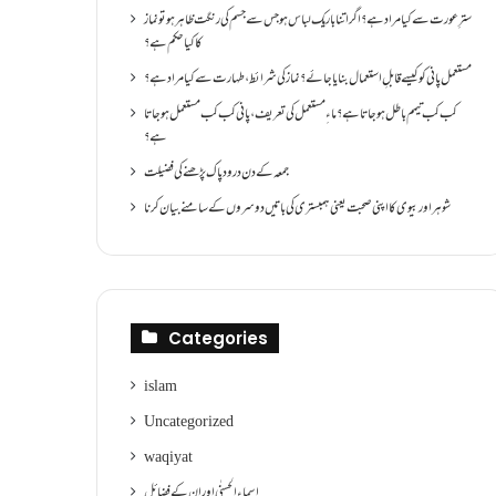
سترِ عورت سے کیا مراد ہے؟اگر اتنا باریک لباس ہو جس سے جسم کی رنگت ظاہر ہو تو نماز
کا کیا حکم ہے؟
مستعمل پانی کو کیسے قابلِ استعمال بنایا جائے؟ نماز کی شرائط ،طہارت سے کیا مراد ہے؟
کب کب تیمم باطل ہو جاتا ہے؟ ماءِ مستعمل کی تعریف ،پانی کب کب مستعمل ہو جاتا
ہے؟
جمعہ کے دن درود پاک پڑھنے کی فضیلت
شوہر اور بیوی کا اپنی صحبت یعنی ہمبستری کی باتیں دوسروں کے سامنے بیان کرنا
Categories
islam
Uncategorized
waqiyat
اسماءالحسنٰی اور ان کے فضائل