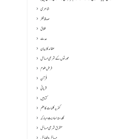
شاعری
صدقۂ فطر
طلاق
عدت
عقائد کا بیان
عورتوں کے شرعی مسائل
فرض علوم
قُرآنِ
قربانی
کتابیں
کفریہ کلمات کا علم
گلدستۂ احادیثِ مبارکہ
متفرق شرعی مسائل
مسائل و فضائل