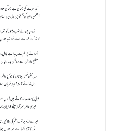
کیا مزے کی زندگی ہے زندگی عشا
آنکھیں ان کی جستجو میں دِل میں ارمان
رُو سیاہی نے شب دِیجور کو شرما د
مونھ اُجالا کر دے اے خورشیدِ تابان
اَبروئے پُر خم سے پیدا ہے ہلالِ ماہ
مطلعِ عارِض سے روشن بدرِ تابانِ 
دل کشیٔ حُسنِ جاناں کا ہو کیا عالم 
دل فدائے آئنہ آئینہ قربانِ جم
پیشِ یوسف ہاتھ کاٹے ہیں زَنانِ م
تیری خاطر سر کٹا بیٹھے فدایانِ ج
تیرے ذَرَّہ پر شب غم کی جفائیں ت
نور کا تڑکا دکھا اے مہر تابانِ ج