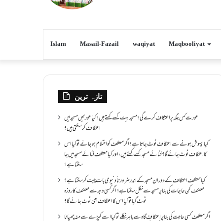
Islam
Masail-Fazail
waqiyat
Maqbooliyat
تازہ ترین
عورت کس جگہ پر اعتکاف کرے گی؟مسجد بیت کسے کہتے ہیں؟کیا عورتیں مسجد میں
اعتکاف کر سکتی ہیں؟
کیا بیہوش ہونے سے اعتکاف ٹوٹ جاتا ہے؟ اگر معتکف کو احتلام ہو جائے تو کیا اس
کا اعتکاف ٹوٹ جائے گا؟فنائے مسجد کسے کہتے ہیں ، اور کیا معتکف فنائے مسجد میں جا
سکتا ہے؟
کیا معتکف اعتکاف کے دوران مسجد کے اندر ضرورتاً دنیوی بات چیت کر سکتا ہے؟
معتکف کن حاجات کی بنا پر مسجد سے نکل سکتا ہے؟ اگر کسی وجہ سے معتکف کا روزہ
ٹوٹ گیا تو کیا اس کا اعتکاف بھی ٹوٹ جائے گا؟
اگر معتکف کسی حاجت کی بنا پر اعتکاف گاہ سے باہر نکلے تو کیا اسے کپڑے سے منہ چھپانا