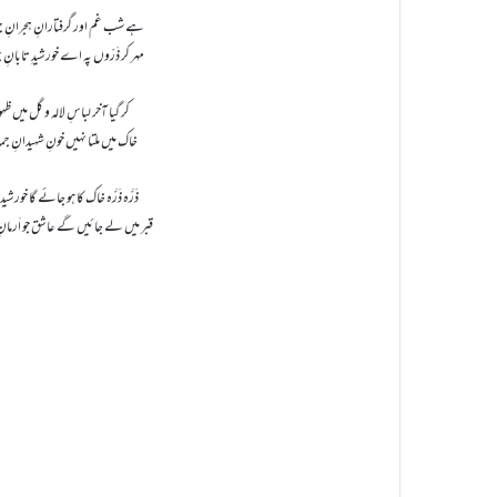
ہے شب غم اور گرفتارانِ ہجرانِ 
مہر کر ذَرّوں پہ اے خورشیدِ تابانِ
کر گیا آخر لباسِ لالہ و گل میں ظہو
خاک میں ملتا نہیں خونِ شہیدانِ ج
ذَرَّہ ذَرَّہ خاک کا ہو جائے گا خورشید
قبر میں لے جائیں گے عاشق جو اَرمان