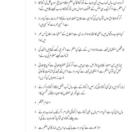
اگر دورانِ سال نصاب میں کمی ہو جائے تو زکٰوۃ کا کیا حکم ہو گا؟ نا بالغ ، اور پاگل کی زکٰوۃ کا
کیا حکم ہے؟ اگر ایک ہی جنس کے مختلف اموال ہوں تو زکٰوۃ کا حساب کیسے لگائیں گے؟
اگر گواہ فاسق ہوں تو کیا ان کی گواہی سے نکاح منعقد ہو جائے گا؟ محرمات سے کیا مراد
ہے؟ نسبی محرمات کونسی ہیں؟
کیا ایجاب و قبول میں ماضی کا لفظ ہونا ضروری ہے؟ نکاح کے مستحبات، نکاح کس عمر
میں ہو؟
جو شخص استقبال قبلہ سے عاجز ہو اس کے لیے کیا حکم ہے؟ تحرّی کسے کہتے ہیں؟ قبلہ کی
شناخت کیسے معلوم کی جائے؟
نماز میں جن اعضاء کا چھپانا فرض ہے ان میں سے اگر کوئی عضو چوتھائی سے کم یا چوتھائی
کھل گیا تو کیا حکم ہے؟استقبالِ قبلہ سے کیا مراد ہے؟جس جگہ قبلہ کی شناخت کا کوئی
ذریعہ نہ ہو وہاں کیا کریں؟
زمانۂ کفر میں دی گئی زکٰوۃ ہو گی کہ نہیں؟زکٰوۃ کے لیے سال کب مکمل ہو گا؟زکٰوۃ ادا کرنے
کے لیے قمری مہینوں کا اعتبار ہو گا کہ شمسی کا؟
السلام علیکم
مالِ نامی کیا ہے؟ کیا حرام مال پر بھی زکوۃ ہے؟ زکٰوۃ کی اقسام ،اگر مالک نصاب ہونے
سے پہلے زکٰوۃ دی تو کیا زکوه ہو جائےگی؟
ستر عورت سے کیا مراد ہے باریک لباس میں نماز کا کیا حکم ہے