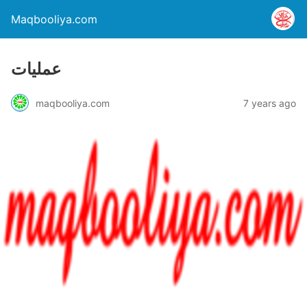
Maqbooliya.com
عملیات
maqbooliya.com
7 years ago