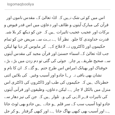
logomaqbooliya
اس میں کو ئی شک نہیں کہ اﷲ تعالیٰ کے مقدس ناموں اور
قرآن کی مبارک آیتوں و ظائف اور دعاؤں میں اس قدر فیوض و
برکات اور عجیب عجیب تاثیرات ہیں کہ جن کو دیکھ کر بلا شبہ
قدرت خداوندی کا جلوہ نظر آتا ہے بہت سے مریض جن کو تمام
حکیموں اور ڈاکٹروں نے لاعلاج کہہ کر مایوس کر دیا تھا لیکن
جب اﷲ تعالیٰ کے اسماء حسنیٰ اور قرآن مجید کی مقدس آیتوں
سے صحیح طریقے پر چارہ جوئی کی گئی تو دم زدن میں بڑے بڑے
خوفناک اور بھیانک امراض اس طرح ختم ہو گئے کہ ان کا نام و
نشان بھی باقی نہ رہا جادو اور آسیب وغیرہ کی بلائیں اتنی
خطرناک ہیں کہ حکیموں کی طب اور ڈاکٹروں کی ڈاکٹری اس
منزل میں بالکل لا چار ہے لیکن دعاؤں، وظیفوں اور قرآنی آیتوں
کی تاثیرات قہر الہٰی کی وہ تلوار ہیں کہ جن کی تیز دھار سے
جادو ٹونا آسیب سب کے سر قلم ہو جاتے ہیں جادو بھی ٹوٹ جاتا
ہے اور آسیب بھی کبھی بھاگ جاتا ہے اور کبھی گرفتار ہو کر جل