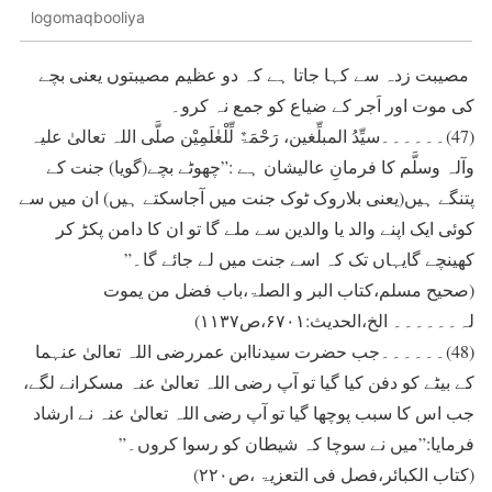
logomaqbooliya
مصيبت زدہ سے کہا جاتا ہے کہ دو عظيم مصيبتوں يعنی بچے
کی موت اور اَجر کے ضياع کو جمع نہ کرو۔
(47)۔۔۔۔۔۔سیِّدُ المبلِّغین، رَحْمَۃٌ لِّلْعٰلَمِیْن صلَّی اللہ تعالیٰ علیہ
وآلہ وسلَّم کا فرمانِ عالیشان ہے :”چھوٹے بچے(گویا) جنت کے
پتنگے ہيں(یعنی بلاروک ٹوک جنت میں آجاسکتے ہیں) ان ميں سے
کوئی ايک اپنے والد يا والدين سے ملے گا تو ان کا دامن پکڑ کر
کھينچے گايہاں تک کہ اسے جنت ميں لے جائے گا۔”
(صحیح مسلم،کتاب البر و الصلۃ،باب فضل من یموت
لہ۔۔۔۔۔۔ الخ،الحدیث:۶۷۰۱،ص۱۱۳۷)
(48)۔۔۔۔۔۔جب حضرت سيدناابن عمررضی اللہ تعالیٰ عنہما
کے بيٹے کو دفن کيا گيا تو آپ رضی اللہ تعالیٰ عنہ مسکرانے لگے،
جب اس کا سبب پوچھا گيا تو آپ رضی اللہ تعالیٰ عنہ نے ارشاد
فرمايا:”ميں نے سوچا کہ شيطان کو رسوا کروں۔”
(کتاب الکبائر،فصل فی التعزیۃ ،ص۲۲۰)