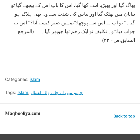
بھاگ گيا اور بھيڑيا اسے کھا گيا، اس کا باپ اس کے پيچھے گيا تو
بيابان ميں بھٹک گيا اور پیاس کی شدت سے وہ بھی ہلاک ہو
گيا۔” تو آپ نے اس سے پوچھا:”تمہيں صبر کيسے آيا؟” اس نے
جواب ديا:”وہ تکلیف تو ايک زخم تھا جوبھر گيا۔” (المرجع
السابق،ص۰ ۲۲)
Categories:
islam
جہنم میں لے جانے والے اعمال
,
Islam
Tags:
Maqbooliya.com
Back to top