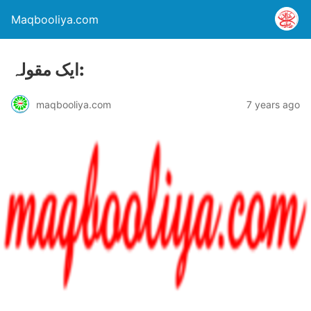
Maqbooliya.com
ایک مقولہ:
maqbooliya.com
7 years ago