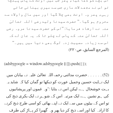
تو اس نے مجھے لات ماری جس سے ميری بينائی جاتی
رہی، پھر وہ اونٹ بھی چلا گيا اور ميں مال واولاد سے
محروم ہو گيا۔” حضرت سيدنا وليدرضی اللہ تعالیٰ
عنہ نے ارشاد فرمایا: ”اس کو حضرت سیدنا عروہ رضی
اللہ تعالیٰ عنہ کے پاس لے چلو تا کہ يہ جان لے کہ
اس سے زيادہ مصيبت زدہ لوگ بھی دنيا ميں ہيں۔”
(المرجع السابق، ص۲۲۰)
(adsbygoogle = window.adsbygoogle || []).push({});
(52)۔۔۔۔۔۔حضرت مدائنی رحمۃاللہ تعالیٰ علیہ نے بيابان ميں
ايک نہايت حسين وجميل عورت کو ديکھا تو گمان کيا کہ شايد يہ
بہت خوشحال ہے، لیکن اس نے بتايا :”وہ غموں اور پريشانيوں
کی ہم نشین ہے، ایک مرتبہ اس کے شوہر نے ايک بکری ذبح کی
تو اس کے بيٹوں ميں سے ايک نے اپنے بھائی کو اسی طرح ذبح کرنے
کا ارادہ کيا اور اسے ذبح کر ديا پھر وہ گھبرا کر پہاڑ کی طرف