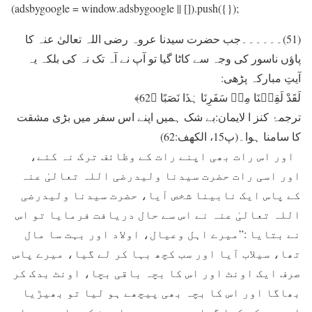
(adsbygoogle = window.adsbygoogle || []).push({});
(51)۔۔۔۔۔۔جب حضرت سيدنا عروہ رضی اللہ تعالیٰ عنہ کا
پاؤں ناسور کی وجہ سے کاٹا گيا تو آپ نے آہ تک نہ کی بلکہ یہ
آیتِ مبارکہ پڑھی:
لَقَدْ لَقِیۡنَا مِنۡ سَفَرِنَا ہٰذَا نَصَبًا ﴿62﴾
ترجمۂ کنز ا لايمان:بے شک ہميں اپنے اس سفر ميں بڑی مشقت
کا سامنا ہوا۔(پ15، الکھف:62)
اور اس رات بھی اپنے رات کے وظائف ترک نہ کئے،
اور اسی رات حضرت سيدنا وليدرضی اللہ تعالیٰ عنہ
کے پاس ایک نابینا شخص آیا، حضرت سيدنا وليدرضی
اللہ تعالیٰ عنہ نے اس سے حال دریافت فرمایا تو اس
نے بتايا :”ميرے اہل وعيال، اولاد اور بہت سا مال
تھا، سيلاب آيا اور سب کچھ بہا کر لے گيا، ميرے پاس
صرف ايک اونٹ اور اس کا بچہ باقی بچا، اونٹ بدک کر
بھاگا اور اس کا بچہ بھی پيچھے ہو ليا تو بھيڑيا
اس بچے کو کھا گيا، پھر جب ميں اونٹ کے پاس پہنچا