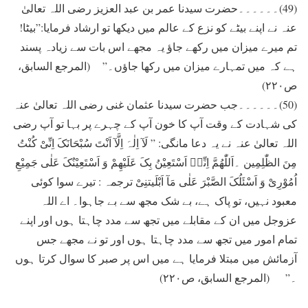
(49)۔۔۔۔۔۔حضرت سيدنا عمر بن عبد العزيز رضی اللہ تعالیٰ
عنہ نے اپنے بيٹے کو نزع کے عالم ميں ديکھا تو ارشاد فرمايا:”بيٹا!
تم ميرے ميزان ميں رکھے جاؤ يہ مجھے اس بات سے زيادہ پسند
ہے کہ ميں تمہارے ميزان ميں رکھا جاؤں۔” (المرجع السابق،
ص۲۲۰)
(50)۔۔۔۔۔۔جب حضرت سيدنا عثمان غنی رضی اللہ تعالیٰ عنہ
کی شہادت کے وقت آپ کا خون آپ کے چہرے پر بہا تو آپ رضی
اللہ تعالیٰ عنہ نے يہ دعا مانگی: ” لَآ اِلٰہَ اِلَّآ اَنْتَ سُبْحَانَکَ اِنِّیْ کُنْتُ
مِنَ الظّٰلِمِين ۔اَللّٰھُمَّ اِنِّیۤ اَسْتَعِيْنُ بِکَ عَلَيْھِمْ وَ اَسْتَعِيْنُکَ عَلٰی جَمِيْعِ
اُمُوْرِیْ وَ اَسْئَلُکَ الصَّبْرَ عَلٰی مَآ اَبْلَيتنِیْ ترجمہ : تيرے سوا کوئی
معبود نہيں، تو پاک ہے، بے شک مجھ سے بے جاہوا۔ اے اللہ
عزوجل ميں ان کے مقابلے ميں تجھ سے مدد چاہتا ہوں اور اپنے
تمام امور ميں تجھ سے مدد چاہتا ہوں اور تو نے مجھے جس
آزمائش ميں مبتلا فرمايا ہے ميں اس پر صبر کا سوال کرتا ہوں
۔” (المرجع السابق، ص۲۲۰)