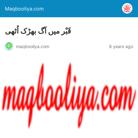
Maqbooliya.com
قَبْر میں آگ بھڑک اُٹھی
maqbooliya.com
8 years ago