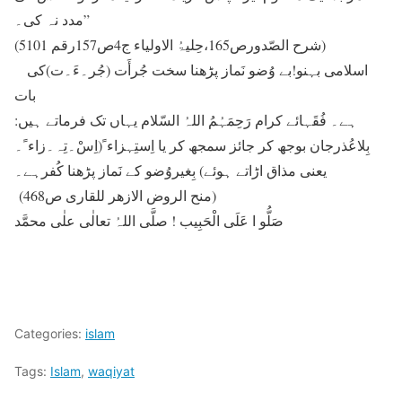
مدد نہ کی۔”
(شرح الصّدورص165،حِلیۃُ الاولیاء ج4ص157رقم 5101)
اسلامی بہنو!بے وُضو نَماز پڑھنا سخت جُرأَت (جُر۔ءَ۔ت)کی
بات
ہے۔ فُقَہائے کرام رَحِمَہُمُ اللہُ السّلام یہاں تک فرماتے ہیں:
بِلاعُذرجان بوجھ کر جائز سمجھ کر یا اِستِہزاء ً(اِسْ۔تِہ۔زاء ً۔
یعنی مذاق اڑاتے ہوئے) بِغیروُضو کے نَماز پڑھنا کُفرہے۔
(منح الروض الازھر للقاری ص468)
صَلُّو ا عَلَی الْحَبِیب ! صلَّی اللہُ تعالٰی علٰی محمَّد
Categories:
islam
Tags:
Islam
,
waqiyat