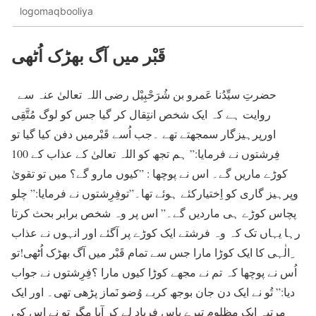
logomaqbooliya
قَبْر میں آگ بھڑک اُٹھی
حضرتِ سیِّدُنا عَمرو بن شُرَحْبِیْل رضی اللہ تعالیٰ عنہ سے
روایت ہے کہ ایک شخص انتِقال کر گیا جس کو لوگ مُتَّقِی
اورپرہیزگار سمجھتے تھے ۔جب اُسے قَبْرمیں دفن کیا گیا تو
فِرشتوں نے فرمایا:” ہم تجھ کو اللہ تعالیٰ کے عذاب کے 100
کوڑے ماریں گے۔ اس نے پوچھا : ”کیوں مارو گے؟ میں تو تقویٰ
وپرہیز گاری کو اِختیارکئے ہوئے تھا۔”توفِرِشتوں نے فرمایا:” چلو
پچاس کوڑے ہی ماردیں گے۔” اس پر وہ شخص برابر بحث کرتا
رہا یہاں تک کہ وہ فرشتے ایک کوڑے پر آگئے اور انہوں نے عذاب
ِالٰہی کا ایک کوڑا مارا جس سے تمام قَبْر میں آگ بھڑک اُٹھی!تو
اُس نے پوچھا کہ تم نے مجھے کوڑا کیوں مارا ؟فِرِشتوں نے جواب
دیا:” تُو نے ایک دن جان بوجھ کربے وُضو نَماز پڑھی تھی۔ اور ایک
مرتبہ ایک مظلوم تیرے پاس فریاد لے کر آیا مگر تو نے اس کی