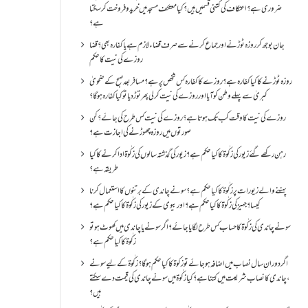
ضروری ہے؟اعتکاف کی کتنی قسمیں ہیں؟کیا معتکف مسجد میں خرید و فروخت کر سکتا
ہے؟
جان بوجھ کر روزہ ٹوڑنے اور جماع کرنے سے صرف قضاء لازم ہے یا کفارہ بھی؟ قضا
روزے کی نیت کا حکم
روزہ ٹوڑنے کا کیا کفارہ ہے؟روزے کا کفارہ کس شخص پر ہے؟ مسافر بعد صبح کے ضحویٰ
کبریٰ سے پہلے وطن کو آیا اور روزے کی نیت کر لی پھر توڑ دیا تو کیا کفارہ ہو گا؟
روزے کی نیت کا وقت کب تک ہوتا ہے؟ روزے کی نیت کس طرح کی جائے؟ کن
صورتوں میں روزہ چھوڑنے کی اجازت ہے؟
رہن رکھے گئے زیور کی زکٰوۃ کا کیا حکم ہے؟زیور کی گذشتہ سالوں کی زکٰوۃ ادا کرنے کا کیا
طریقہ ہے؟
پہننے والے زیورات پر زکٰوۃ کا کیا حکم ہے؟ سونے چاندی کے برتنوں کا استعمال کرنا
کیسا؟ جہیز کی زکٰوۃ کا کیا حکم ہے؟ اور بیوی کے زیور کی زکٰوۃ کا کیا حکم ہے؟
سونے چاندی کی زکٰوۃ کا حساب کس طرح لگایا جائے؟ اگر سونے یا چاندی میں کھوٹ ہو تو
زکٰوۃ کا کیا حکم ہے؟
اگر دورانِ سال نصاب میں اضافہ ہو جائے تو زکوۃ کا کیا حکم ہو گا؟ زکٰوۃ کے لیے سونے
،چاندی کا نصاب شریعت میں کتنا ہے؟ کیا زکٰوۃ میں سونے چاندی کی قیمت دے سکتے
ہیں؟