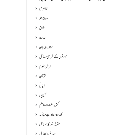
شاعری
صدقۂ فطر
طلاق
عدت
عقائد کا بیان
عورتوں کے شرعی مسائل
فرض علوم
قُرآنِ
قربانی
کتابیں
کفریہ کلمات کا علم
گلدستۂ احادیثِ مبارکہ
متفرق شرعی مسائل
مسائل و فضائل