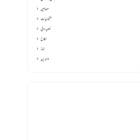
مضامین
مقبولیات
نعتیہ ادبی
نکاح
نماز
والدین