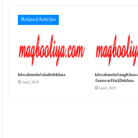
Related Articles
khwab mein Salaib dekhna
khwab mein Sang Khawa
Jaanwar Hai) Dekhna
June 1, 2019
June 1, 2019