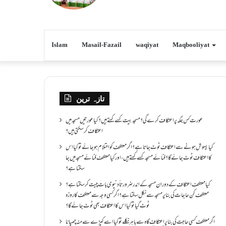
Islam
Masail-Fazail
waqiyat
Maqbooliyat
تازہ ترین
عورت کس جگہ پر اعتکاف کرے گی؟مسجد بیت کسے کہتے ہیں؟کیا عورتیں مسجد میں
اعتکاف کر سکتی ہیں؟
کیا بیہوش ہونے سے اعتکاف ٹوٹ جاتا ہے؟ اگر معتکف کو احتلام ہو جائے تو کیا اس
کا اعتکاف ٹوٹ جائے گا؟فنائے مسجد کسے کہتے ہیں ، اور کیا معتکف فنائے مسجد میں جا
سکتا ہے؟
کیا معتکف اعتکاف کے دوران مسجد کے اندر ضرورتاً دنیوی بات چیت کر سکتا ہے؟
معتکف کن حاجات کی بنا پر مسجد سے نکل سکتا ہے؟ اگر کسی وجہ سے معتکف کا روزہ
ٹوٹ گیا تو کیا اس کا اعتکاف بھی ٹوٹ جائے گا؟
اگر معتکف کسی حاجت کی بنا پر اعتکاف گاہ سے باہر نکلے تو کیا اسے کپڑے سے منہ چھپانا