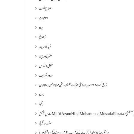
اصلاح اُمت
اعتکاف
پردہ
تراویح
توبہ کا طریقہ
حقوقِ ذوجین
حیض و نفاس
درود شریف
ذَوقِ نَعت ۱۳۲۶ھ برادرِ اعلیٰ حضرت شہنشاہِ سخن مولانا حسن رضا خان
روزہ
زکٰوۃ
Muf مفتی اعظم ھند محمد مصطفیٰ رضا
سنت وظیفے
سوشل میڈیا استعمال کرنے کے آداب (قرآن و سنت کی روشنی میں)