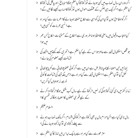
اگر دورانِ سال نصاب میں کمی ہو جائے تو زکٰوۃ کا کیا حکم ہو گا؟ نا بالغ ، اور پاگل کی زکٰوۃ کا
کیا حکم ہے؟ اگر ایک ہی جنس کے مختلف اموال ہوں تو زکٰوۃ کا حساب کیسے لگائیں گے؟
اگر گواہ فاسق ہوں تو کیا ان کی گواہی سے نکاح منعقد ہو جائے گا؟ محرمات سے کیا مراد
ہے؟ نسبی محرمات کونسی ہیں؟
کیا ایجاب و قبول میں ماضی کا لفظ ہونا ضروری ہے؟ نکاح کے مستحبات، نکاح کس عمر
میں ہو؟
جو شخص استقبال قبلہ سے عاجز ہو اس کے لیے کیا حکم ہے؟ تحرّی کسے کہتے ہیں؟ قبلہ کی
شناخت کیسے معلوم کی جائے؟
نماز میں جن اعضاء کا چھپانا فرض ہے ان میں سے اگر کوئی عضو چوتھائی سے کم یا چوتھائی
کھل گیا تو کیا حکم ہے؟استقبالِ قبلہ سے کیا مراد ہے؟جس جگہ قبلہ کی شناخت کا کوئی
ذریعہ نہ ہو وہاں کیا کریں؟
زمانۂ کفر میں دی گئی زکٰوۃ ہو گی کہ نہیں؟زکٰوۃ کے لیے سال کب مکمل ہو گا؟زکٰوۃ ادا کرنے
کے لیے قمری مہینوں کا اعتبار ہو گا کہ شمسی کا؟
السلام علیکم
مالِ نامی کیا ہے؟ کیا حرام مال پر بھی زکوۃ ہے؟ زکٰوۃ کی اقسام ،اگر مالک نصاب ہونے
سے پہلے زکٰوۃ دی تو کیا زکوه ہو جائےگی؟
ستر عورت سے کیا مراد ہے باریک لباس میں نماز کا کیا حکم ہے