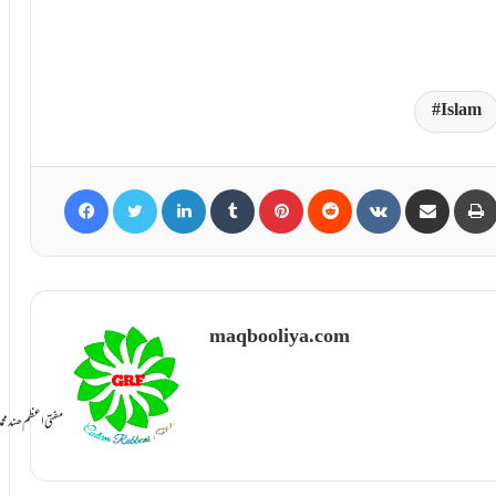
Islam
Facebook
Twitter
LinkedIn
Tumblr
Pinterest
Reddit
VKontakte
Share via Email
maqbooliya.com
سامانِ بخشش ti Azam Hind Muhammad Mustafa Raza