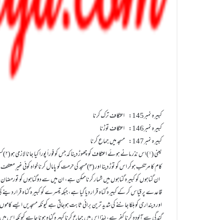
کبيرہ نمبر145: اعتکاف ترک کرنا
کبيرہ نمبر146: اعتکاف توڑنا
کبيرہ نمبر147: مسجد ميں جماع کرنا
یعنی (۱)اس نذر مانے ہوئے اعتکاف کو چھوڑ دینا کہ جس کو فوراً پورا کیا جانا لازمی ہو (۲)کسی مفسدِ اعتکاف
کام کا مرتکب ہوکر اس کو توڑ دینا اور (۳)مسجد کی حرمت کو پامال کرنا خواہ کوئی غیرِ معتکف ہی کیوں نہ ہو۔
ان گناہوں کو کبيرہ گناہوں ميں شمار کرناممکن ہے، ان ميں سے دوگناہوں کو تورمضان 
قاعدے پر قياس کر کے کبيرہ گناہ قرار ديا گيا ہے، جبکہ تيسرے کو کبيرہ گناہ قرار 
اور دينداری کو ہلکا جاننے کی شديد ترين برائی ثابت ہوجاتی ہے کيونکہ مسجديں ايسے کاموں 
گندگی سے آلودہ کرنا کفر ہے، لہٰذا اس ميں جماع کرنا کبيرہ گناہ ہونا چاہے کيونکہ اس