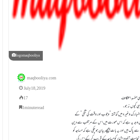
logomaqbooliya
maqbooliya.com
July 18, 2019
17
1 minute read
المبارک وغيرہ ميں گذشتہ ”وجوب اور وقت کی تنگی” کے
دينے کی وجہ يہ ہے کہ اس صورت ميں اس کے مرتکب سے دين
سے پاک ہيں اور يہ بات پيچھے بيان ہو چکی ہے کہ مساجد کو
 ميں نجاست آلودہ اشياء کومساجدکے قريب کر کے اس کی