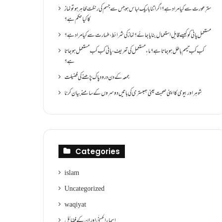
سترِ عورت سے کیا مراد ہے؟اگر اتنا باریک لباس ہو جس سے جسم کی رنگت ظاہر ہو تو نماز
کا کیا حکم ہے؟
مستعمل پانی کو کیسے قابلِ استعمال بنایا جائے؟ نماز کی شرائط ،طہارت سے کیا مراد ہے؟
کب کب تیمم باطل ہو جاتا ہے؟ ماءِ مستعمل کی تعریف ،پانی کب کب مستعمل ہو جاتا
ہے؟
جمعہ کے دن درود پاک پڑھنے کی فضیلت
شوہر اور بیوی کا اپنی صحبت یعنی ہمبستری کی باتیں دوسروں کے سامنے بیان کرنا
Categories
islam
Uncategorized
waqiyat
اسماءالحسنٰی اور ان کے فضائل