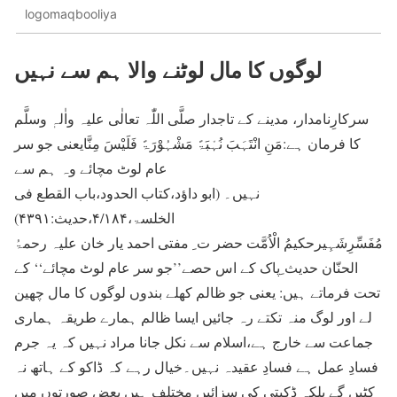
logomaqbooliya
لوگوں کا مال لوٹنے والا ہم سے نہیں
سرکارِنامدار، مدینے کے تاجدار صلَّی اللّٰہ تعالٰی علیہ واٰلہٖ وسلَّم
کا فرمان ہے:مَنِ انْتَہَبَ نُہْبَۃً مَشْہُوْرَۃً فَلَیْسَ مِنَّایعنی جو سر
عام لوٹ مچائے وہ ہم سے
نہیں۔ (ابو داؤد،کتاب الحدود،باب القطع فی
الخلسۃ،۴/۱۸۴،حدیث:۴۳۹۱)
مُفَسِّرِشَہِیرحکیمُ الْاُمَّت حضر ت ِ مفتی احمد یار خان علیہ رحمۃُ
الحنّان حدیث ِپاک کے اس حصے’’جو سر عام لوٹ مچائے‘‘ کے
تحت فرماتے ہیں: یعنی جو ظالم کھلے بندوں لوگوں کا مال چھین
لے اور لوگ منہ تکتے رہ جائیں ایسا ظالم ہمارے طریقہ ہماری
جماعت سے خارج ہے،اسلام سے نکل جانا مراد نہیں کہ یہ جرم
فسادِ عمل ہے فسادِ عقیدہ نہیں۔خیال رہے کہ ڈاکو کے ہاتھ نہ
کٹیں گے بلکہ ڈکیتی کی سزائیں مختلف ہیں بعض صورتوں میں