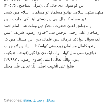
اس کو سولی دی جائے گی۔(مراٰۃ المناجیح ، ۵/ ۳۰۵)
میٹھے میٹھے اسلامی بھائیو!مسلمان تو مسلمان !اسلام میں کسی
غیر مسلم کا مال بھی زبر دستی لینے کی اجازت نہیں
ہے،چنانچہاعلیٰ حضرت ،مجدِّدِ دین وملت شاہ امام احمد
رضاخان علیہ رحمۃ الرحمن سے ’’فتاوی رضویہ شریف‘‘ میں
ایک سوال ہوا :کیا فرماتے ہیں علمائے دین ا س مسئلہ میں کہ
ہندو کامال مسلمان زبردستی کھاسکتا ہے یانہیں؟تو جواب
دیا:زبردستی مال کھانے والے ایک دن بڑا گھر (قیدخانہ)دیکھتے
ہیں۔ واللّٰہ تعالٰی اعلم۔(فتاوی رضویہ ، ۱۹/۶۸۷)
صَلُّوا عَلَی الْحَبِیب !صلَّی اللّٰہُ تعالٰی علٰی محمَّد
مسائل و فضائل
,
islam
Categories: