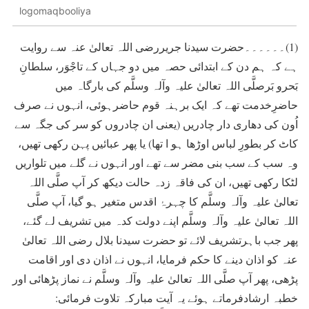
logomaqbooliya
(1)۔۔۔۔۔۔حضرت سیدنا جریررضی اللہ تعالیٰ عنہ سے روایت
ہے کہ ہم دن کے ابتدائی حصہ میں دو جہاں کے تاجْوَر، سلطانِ
بَحرو بَرصلَّی اللہ تعالیٰ علیہ وآلہ وسلَّم کی بارگاہ میں
حاضرِخدمت تھے کہ ایک برہنہ قوم حاضرہوئی، انہوں نے صرف
اُون کی دھاری دار چادریں (یعنی ان چادروں کو سر کی جگہ سے
کاٹ کر بطورِ لباس اوڑھا ہو ا تھا) یا پھر عبائیں پہن رکھی تھیں،
وہ سب کے سب بنی مضر سے تھے اور انہوں نے گلے میں تلواریں
لٹکا رکھی تھیں، ان کی فاقہ زدہ حالت دیکھ کر آپ صلَّی اللہ
تعالیٰ علیہ وآلہ وسلَّم کا چہرۂ اقدس متغیر ہو گیا، آپ صلَّی
اللہ تعالیٰ علیہ وآلہ وسلَّم اپنے دولت کدہ میں تشریف لے گئے،
پھر جب باہرتشریف لائے تو حضرت سیدنا بلال رضی اللہ تعالیٰ
عنہ کو اذان دینے کا حکم فرمایا، انہوں نے اذان دی اور اقامت
پڑھی، پھر آپ صلَّی اللہ تعالیٰ علیہ وآلہ وسلَّم نے نماز پڑھائی اور
خطبہ ارشادفرماتے ہوئے یہ آیت مبارکہ تلاوت فرمائی: