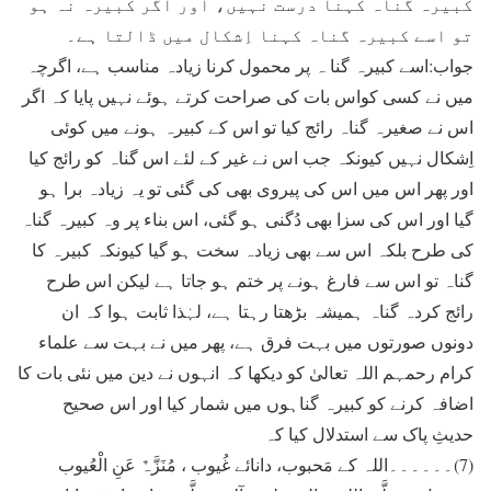
کبیرہ گناہ کہنا درست نہیں، اور اگر کبیرہ نہ ہو
تو اسے کبیرہ گناہ کہنا اِشکال میں ڈالتا ہے۔
جواب:اسے کبیرہ گنا ہ پر محمول کرنا زیادہ مناسب ہے، اگرچہ
میں نے کسی کواس بات کی صراحت کرتے ہوئے نہیں پایا کہ اگر
اس نے صغیرہ گناہ رائج کیا تو اس کے کبیرہ ہونے میں کوئی
اِشکال نہیں کیونکہ جب اس نے غیر کے لئے اس گناہ کو رائج کیا
اور پھر اس میں اس کی پیروی بھی کی گئی تو یہ زیادہ برا ہو
گیا اور اس کی سزا بھی دُگنی ہو گئی، اس بناء پر وہ کبیرہ گناہ
کی طرح بلکہ اس سے بھی زیادہ سخت ہو گیا کیونکہ کبیرہ کا
گناہ تو اس سے فارغ ہونے پر ختم ہو جاتا ہے لیکن اس طرح
رائج کردہ گناہ ہمیشہ بڑھتا رہتا ہے، لہٰذا ثابت ہوا کہ ان
دونوں صورتوں میں بہت فرق ہے، پھر میں نے بہت سے علماء
کرام رحمہم اللہ تعالیٰ کو دیکھا کہ انہوں نے دین میں نئی بات کا
اضافہ کرنے کو کبیرہ گناہوں میں شمار کیا اور اس صحیح
حدیثِ پاک سے استدلال کیا کہ
(7)۔۔۔۔۔۔اللہ کے مَحبوب، دانائے غُیوب ، مُنَزَّہٌ عَنِ الْعُیوب