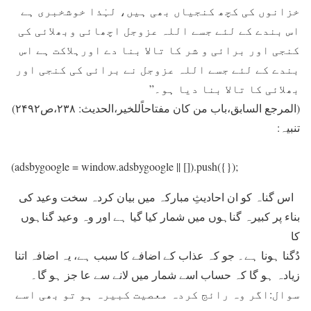
خزانوں کی کچھ کنجیاں بھی ہیں، لہٰذا خوشخبری ہے
اس بندے کے لئے جسے اللہ عزوجل اچھائی وبھلائی کی
کنجی اور برائی و شر کا تالا بنا دے اورہلاکت ہے اس
بندے کے لئے جسے اللہ عزوجل نے برائی کی کنجی اور
بھلائی کا تالا بنا دیا ہو۔”
(المرجع السابق،باب من کان مفتاحاًللخیر،الحدیث: ۲۳۸،ص۲۴۹۲)
تنبیہ:
(adsbygoogle = window.adsbygoogle || []).push({});
اس گناہ کو ان احادیثِ مبارکہ میں بیان کردہ سخت وعید کی
بناء پر کبیرہ گناہوں میں شمار کیا گیا ہے اور وہ وعید گناہوں
کا
دُگنا ہونا ہے۔ جو کہ عذاب کے اضافے کا سبب ہے، یہ اضافہ اتنا
زیادہ ہو گا کہ حساب اسے شمار میں لانے سے عا جز ہو گا۔
سوال:اگر وہ رائج کردہ معصیت کبیرہ ہو تو بھی اسے