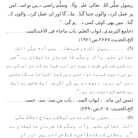
رسول صلَّی اللہ تعالیٰ علیہ وآلہ وسلَّم راضی نہیں تو اسے اس
پر عمل کرنے والوں جتنا گناہ ملے گا اور ان عمل کرنے والوں کے
گناہ میں بھی کوئی کمی نہ ہو گی۔”
(جامع الترمذی، ابواب العلم، باب ماجاء فی الاخذبالسنۃ۔۔۔۔۔۔
الخ،الحدیث:۲۶۷۷،ص۱۹۲۱)
(5)۔۔۔۔۔۔رسولِ اکرم، شہنشاہ ِبنی آدم صلَّی اللہ
تعالیٰ علیہ وآلہ و سلَّم کا فرمانِ عالیشان ہے :”جس
نے کسی شے کی طرف دعوت دی اسے قیامت کے دن اس کی دی
ہوئی دعوت کے ساتھ اتنی دیرکھڑاکیاجائے گاجتنی
دیر اس نے وہ دعوت دی ہو گی اگرچہ ایک شخص نے ایک
ہی شخص کودعوت دی ہو۔”
(سنن ابن ماجہ ، ابواب السنۃ ، باب من سنۃ سنۃ حسنۃ۔۔۔۔۔۔
الخ،الحدیث: ۲۰۸،ص۲۴۹۰)
(6)۔۔۔۔۔۔حضورِ پاک، صاحبِ لَولاک، سیّاحِ افلاک صلَّی
اللہ تعالیٰ علیہ وآلہ وسلَّم کا فرمانِ عالیشان ہے
:”یہ بھلائی کے کام (آخرت کے) خزانے ہیں اور ان