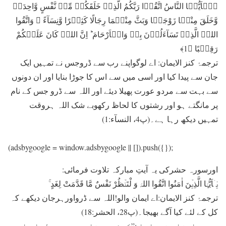
یٰۤاَیُّہَا النَّاسُ اتَّقُوۡا رَبَّکُمُ الَّذِیۡ خَلَقَکُمۡ مِّنۡ نَّفْسٍ وَّاحِدَۃٍ
وَّخَلَقَ مِنْہَا زَوْجَہَا وَبَثَّ مِنْہُمَا رِجَالًا کَثِیۡرًا وَّنِسَآءً ۚ وَاتَّقُوا
اللہَ الَّذِیۡ تَسَآءَلُوۡنَ بِہٖ وَالۡاَرْحَامَ ؕ اِنَّ اللہَ کَانَ عَلَیۡکُمْ
رَقِیۡبًا ﴿1﴾
ترجمۂ کنز الایمان: اے لوگواپنے رب سے ڈروجس نے تمہیں ایک
جان سے پیدا کیا اور اسی میں سے اس کا جوڑا بنایا اور ان دونوں
سے بہت سے مردو عورت پھیلا دیئے اور اللہ سے ڈرو جس کے نام
پر مانگتے ہو اور رشتوں کا لحاظ رکھوبے شک اللہ ہروقت
تمہیں دیکھ رہا ہے۔(پ4، النسآء:1)
(adsbygoogle = window.adsbygoogle || []).push({});
اورسورہ حشرکی یہ آیتِ مبارکہ تلاوت فرمائی:
یٰۤاَیُّہَا الَّذِیۡنَ اٰمَنُوا اتَّقُوا اللہَ وَ لْتَنۡظُرْ نَفْسٌ مَّا قَدَّمَتْ لِغَدٍ ۚ
ترجمۂ کنز الایمان:اے ایمان والو!اللہ سے ڈرواورہرجان دیکھے کہ
کل کے لئے کیا آگے بھیجا۔(پ28، الحشر:18)
پھر ارشاد فرمایا :”کوئی دینار، درہم، لباس اور