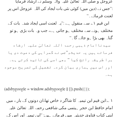
عزوجل و صلَّی اللہ تعالیٰ علیہ وآلہ وسلَّم نے ارشاد فرمایا
:”جس نے (دین میں) کوئی نئی بات ایجاد کی اللہ عزوجل اس پر
لعنت فرمائے۔”
ابن قیم ۱؎ سے منقول ہے :”یہ لعنت اسی ایجاد شدہ بات کے
مختلف ہونے سے مختلف ہو جاتی ہے، جب وہ بات بڑی ہو تو
گناہ بھی بڑا ہو جائے گا۔”
سیدناامام ذہبی رحمۃ اللہ تعالیٰ علیہ ارشاد
فرماتے ہیں یہ حدیث،”جس نے گمراہی کی دعوت دی یا
برا طریقہ رائج کیا ” بھی اسی کی تائید کرتی ہے۔
اور اس میں ہماری بیان کردہ تفصیل کی تصریح موجود
ہے۔
(adsbygoogle = window.adsbygoogle || []).push({});
۱ ؎:ابن قیم ابن تیمیہ کا شاگر د خاص تھا،ان دونوں کے بارے میں
امام حافظ ابن حجر ہیتمی مکی شافعی رحمۃ اللہ تعالیٰ علیہ
اپنی کتاب فتاوی حدیثیہ میں فرماتے ہیں: ”ابن تیمیہ اور اس کے