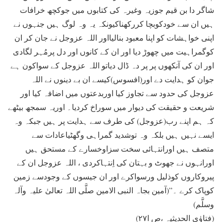
شاگر دا بن قیم جوزیہ وغیرہ کی کتابوں میں جوکچھ خرافات
ہیں ان سے خودکوبچا کررکھناکیونکہ یہ وہ لوگ ہیں جنہوں نے
اپنی خواہشات کو اپنا معبود بنالیااور اللہ عزوجل نے جان کر ان
کوگمراہیت میں چھوڑ دیا اور ان کے کانوں اور دل پرمُہر لگادی
اور ان کی آنکھوں پر پر دہ ڈال دیاتو اللہ عزوجل کے سواکون ہے
جوان کو ہدایت دے اور(افسوس)کیسے ان بے دینوں نے اللہ
عزوجل کی حدود سے تجاوز کیا اوربدعتوں میں اضافہ کیا اور
شریعت و حقیقت کی دیوار میں سوراخ کردیا۔ اوریہ سمجھ بیٹھے
کہ ہم اپنے رب(عزوجل) کی طرف سے ہدایت پر ہیں جبکہ وہ
ایسے نہیں ہیں بلکہ وہ توشدید گمراہی وگھٹیاعادات سے
متصف ہیں اورانتہائی سخت سزاوخسارے کے مستحق ہیں
اورانہوں نے جھوٹ و بہتان کی اِنتہاکردی ، اللہ عزوجل ان کے
پیروکاروں کوذلیل ورسواکرے اور ان جیسوں کے وجودسے زمین
کوپاک کرے ۔”(آمین بجاہ النبی الامین صلَّی اللہ تعالیٰ علیہ وآلہ
وسلَّم)
(فتاوٰی الحدیثیہ ،ص ا۲۷)