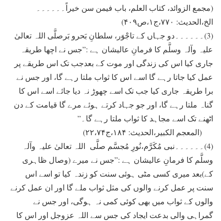
(مجمع الزوائد، کتاب العلم، باب فیمن سن خیراً۔۔۔۔۔۔
الخ،الحدیث: ۷۷۰،ج۱،ص۴۰۹)
(3)۔۔۔۔۔۔دو جہاں کے تاجْوَر، سلطانِ بَحرو بَرصلَّی اللہ تعالیٰ
علیہ وآلہ وسلَّم کا فرمانِ عالیشان ہے :”جس نے اچھا طریقہ
جاری کیا اس کی زندگی اور موت کے بعدجب تک اس طریقے پر
عمل کیا جاتا رہے گا اسے اس کا ثواب ملتا رہے گا، اور جس نے
برا طریقہ جاری کیا جب تک اسے چھوڑ نہ دیا جائے اسے اس کا
گناہ ملتا رہے گا، اور جو جہاد کرتے ہوئے مرے گا قیامت کے دن
اٹھنے تک اسے مجاہد کا ثواب ملتا رہے گا۔”
(المعجم الکبیر،الحدیث: ۱۸۴،ج۲۲،۷۴)
(4)۔۔۔۔۔۔نبی مُکَرَّم،نُورِ مُجسَّم صلَّی اللہ تعالیٰ علیہ وآلہ
وسلَّم کا فرمانِ عالیشان ہے :”جس نے میرے (وصال ظاہری
کے)بعد میری کسی مٹی ہوئی سنت کو زندہ کیا تو اسے اس
سنت پر عمل کرنے والوں کی مثل ثواب ملے گا اور ان عمل کرنے
والوں کے ثواب میں بھی کوئی کمی نہ ہوگی، اور جس نے
گمراہی والی بدعت ایجاد کی جس سے اللہ عزوجل اور اس کا