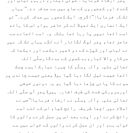
گندم اور کھجوروں کے صاع میں سے صدقہ دے۔” یہاں
تک کہ فرمایا: ”اگرچہ ایک کھجور ہی صدقہ کرے۔” تو
ایک انصاری ایک تھیلا لے کر حاضر ہوا، اس کا ہاتھ
اسے اٹھا نہیں پا رہا تھا بلکہ وہ اسے اٹھانے سے
عاجز تھا، پھر لوگ لگاتار آنے لگے یہاں تک کہ میں
نے لباس اور کپڑے کے دو ڈھیر دیکھے اور دیکھا کہ
سرکارِ والا تَبار،بے کسوں کے مددگارصلَّی اللہ
تعالیٰ علیہ وآلہ وسلَّم کا چہرۂ مبارک ایسے چمک
اٹھا جیسے تیل لگا دیا گیا ہو( یعنی جیسے چاندی پر
سونے کا پانی چڑھا دیا گیا ہو یہ دونوں خوشی
اورسرورکی شدت کی طرف اشارہ ہیں) پھر آپ صلَّی اللہ
تعالیٰ علیہ وآلہ وسلَّم نے ارشاد فرمایا:”جس نے
اسلام میں اچھا طریقہ رائج کیا، اس کے لئے اسے
رائج کرنے اور اپنے بعد اس پر عمل کرنے والوں کا
ثواب ہے، اور ان عمل کرنے والوں کے ثواب میں سے
بھی کچھ کم نہ ہوگا، جس نے اسلام میں برا طریقہ