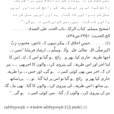
رائج کیا اس پر اس طریقہ کو رائج کرنے اور اس پر
عمل کرنے والوں کا گناہ ہے اور اس پر عمل کرنے
والوں کے گناہ میں بھی کوئی کمی نہ ہوگی۔”
(صحیح مسلم، کتاب الزکاۃ،باب الحث علی الصدقۃ۔۔۔۔۔۔
الخ،الحدیث: ۲۳۵۱،ص۸۳۸)
(2)۔۔۔۔۔۔حسنِ اخلاق کے پیکر،نبیوں کے تاجور، مَحبوبِ رَبِّ
اکبرصلَّی اللہ تعالیٰ علیہ وآلہ وسلَّم نے ارشاد فرمایا:”جس نے
اچھا طریقہ جاری کیا، پھر وہ رائج ہو گیا تو اس کے لئے اس کا
اپنا اجر اور اس طریقے کی پیروی کرنے والوں کا اجربھی ہے، نیز
ان کے اجر میں بھی کوئی کمی نہ ہو گی، اور جس نے برا طریقہ
جاری کیا پھر وہ رائج ہو گیا تو اس پر اپنا گناہ توہے ہی(ساتھ
ہی ساتھ ) اس طریقے کی پیروی کرنے والوں کا گناہ بھی ملے گا،
نیز ان پیروی کرنے والوں کے گناہ میں کوئی کمی نہ ہو گی۔”
(adsbygoogle = window.adsbygoogle || []).push({});