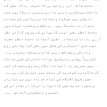
محنت شاقہ اور ریاضت ہی کانتیجہ ہے کہ مشن کے
ماتحت سینکڑوں دینی مدارس وعصری درسگاہیں جنم
لے چکی ہیں جوقوم وملت کے نونہالوں کو سجانے
سنوار نے منہمک ہیں۔ ہرسطح وہرشعبۂ حیات میں
محدث اعظم مشن اپنے کامیابی کے پرچم گاڑتی نظر
آرہی ہے۔نائب سجادہ نشین آستانۂ محدث اعظم حضرت
سید حسن العسکری کی شکل میں مشن کوایک نئی روح
وتازگی وجفاکش رہبر قائدومصلح دستیاب ہے ۔
تقریباً پچاس ہاسپٹیل عوام الناس کی طبی خدمات
میں مصروف ہے۔احیائے اسلام وفروغ سنیت کے لیے
گرجاگھروں کوخرید کر مسجد میں تبدیل کررہی ہے۔
حضورشیخ الاسلام کی تمام خدمات میں سب نمایاں
ومنفرد خدمت مشن کااحیاء، اس کا ارتقا، اس کی
تعمیری وتشکیلی ڈھانچہ ہے۔