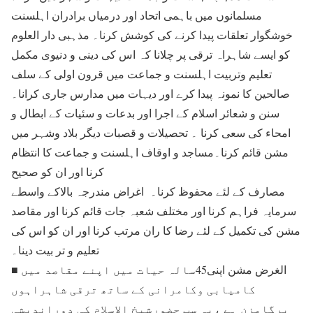
مسلمانوں میں باہمی اتحاد اور درمیاں برادران اہلسنت
خوشگوار تعلقات پیدا کرنے کی کوشش کرنا۔ مذہبی دار العلوم
کو ایسے شاہراہ ترقی پر چلانا کہ اس کی دینی و دنیوی مکمل
تعلیم وتربیت اہلسنت و جماعت میں قرون اولی کے سلف
صالحین کا نمونہ پیدا کرے اور دیہات میں مدارس جاری کرانا۔
سنن و شعائر اسلام کے اجرا اور بدعات و سئیات کے ابطال و
امحاء کی سعی کرنا ۔ تحصیلات و قصبات دیگر بلاد وشہر میں
مشن قائم کرنا۔مساجد و اوقاف اہلسنت و جماعت کا انتظام
کرنا اور ان کو صحیح
مصارف کے لئے محفوظ کرنا۔ اغراض مندرجہ بالاکے واسطے
سرمایہ فراہم کرنا اور مختلف شعبہ جات قائم کرنا اور مقاصد
مشن کی تکمیل کے لئے رضا کا ران مرتب کرنا اور ان کو اس کی
تعلیم و تر بیت دینا۔
■ الغرض مشن اپنی45سالہ حیات میں اپنے مقاصد میں
کامیابی وکامرانی کے ساتھ ترقی شاہراہوں
پرگامزن ہے ،یہ سب حضورشیخ الاسلام کی دوراندیشی