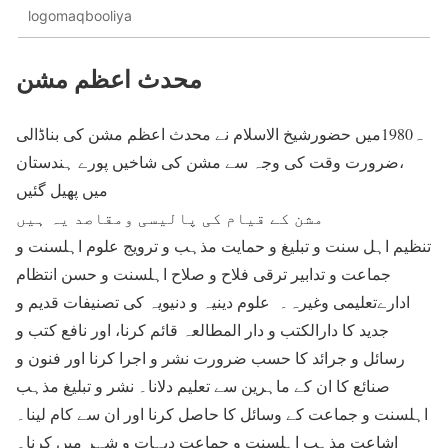
logomaqbooliya
محدث اعظم مشن
ہ1980میں حضورشیخ الاسلام نے محدث اعظم مشن کی بناڈالی
،ضرورت وقت کی وجہ سے مشن کی شاخیں پورے ہندستان
میں پھیل گئیں
مشن کے قیام کی پالیسی ومقاصد یہ ہیں
تنظیم اہل سنت و تبلیغ و حمایت مذہب و ترویج علوم اہلسنت و
جماعت و تدابیر ترقی فلاح و صلاح اہلسنت و حسن انتظام
ادارےتعلیمی وغیرہ۔ علوم دینیہ و دنیویہ کی تصنیفات قدیم و
جدید کا دارالکتب و دار المطالعہ قائم کرنا، اور نافع کتب و
رسائل و جرائد کا حسب ضرورت نشر و اجرا کرنا اور فنون و
صنائع کا ان کے ماہرین سے تعلیم دلانا۔ نشر و تبلیغ مذہب
اہلسنت و جماعت کے وسائل کا حاصل کرنا اور ان سے کام لینا۔
اشاعت مذہب اہلسنت و جماعت دیہات و شہر میں کرنا۔