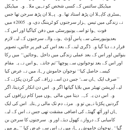
میڈیکل سائنس کے کسی شخص کو نہیں ملا۔ وہ میڈیکل
ہسٹری کاپہلا ان پڑھ استاد تھا۔وہ پہلا ان پڑھ سرجن تھا جس
نے زندگی میں تیس ہزار سرجنوں کو ٹریننگ دی، وہ 2005ء میں
فوت ہوا تو اسے یونیورسٹی میں دفن کیاگیا اور اس کے
بعدیونیورسٹی سے پاس آؤٹ ہونے والے سرجنوں کے لیے لازم
قرار دے دیا گیا وہ ڈگری لینے کے بعد اس کی قبر پر جائیں، تصویر
بنوائیں اور اس کے بعد عملی زندگی میں داخل ہوجائیں‘‘ میں رکا
اور اس کے بعد نوجوانوں سے پوچھا’’تم جانتے ہو اس نے یہ مقام
کیسے حاصل کیا‘‘ نوجوان خاموش رہا، میں نے عرض کیا
’’صرف ایک ہاں سے‘ جس دن اسے زرافے کی گردن پکڑنے کے
لیے آپریشن تھیٹر میں بلایا گیاتھا اگر وہ اس دن انکار کردیتا، اگر
وہ اس دن یہ کہہ دیتا میں مالی ہوں میرا کام زرافوں کی
گردنیں پکڑنا نہیں تو وہ مرتے دم تک مالی رہتایہ اس کی ایک
ہاں اور آٹھ گھنٹے کی اضافی مشقت تھی جس نے اس کے لیے
کامیابی کے دروازے کھول دیئے اور وہ سرجنوں کا سرجن بن
گیا‘‘۔نوجوان خاموش رہا، میں نے اس سے عرض کیا ’’ہم میں