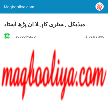
Maqbooliya.com
میڈیکل ہسٹری کاپہلا ان پڑھ استاد
maqbooliya.com
8 years ago