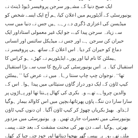
ایک صبح دنیا کے مشہور سرجن پروفیسر ڈیوڈ ڈینٹ نے
یونیورسٹی کے آڈیٹوریم میں اعلان کیا،ہم آج ایک ایسے شخص کو
میڈیسن کی اعزازی ڈگری دے رہے ہیں جس نے دنیا میں سب
سے زیادہ سرجن پیدا کیے، جو ایک غیر معمولی استاداور ایک
حیران کن سرجن ہے اور جس نے میڈیکل سائنس اور انسانی
دماغ کو حیران کر دیا۔ اس اعلان کے ساتھ ہی پروفیسر نے
ہیملٹن کا نام لیا اور پورے ایڈیٹوریم نے کھڑے ہو کراس کا
استقبال کیا۔ یہ اس یونیورسٹی کی تاریخ کا سب سے بڑا استقبال
تھا‘‘۔نوجوان چپ چاپ سنتا رہا۔ میں نے عرض کیا ’’ہیملٹن
کیپ ٹاؤن کے ایک دور دراز گاؤں سنیٹانی میں پیدا ہوا۔ اس کے
والدین چرواہے تھے، وہ بکری کی کھال پہنتا تھا اور پہاڑوں پر
سارا سارا دن ننگے پاؤں پھرتاتھا،بچپن میں اس کاوالد بیمار ہوگیا
لہٰذاوہ بھیڑ بکریاں چھوڑ کر کیپ ٹاؤن آگیا۔ ان دنوں کیپ ٹاؤن
یونیورسٹی میں تعمیرات جاری تھیں۔ وہ یونیورسٹی میں مزدور
بھرتی ہوگیا۔اسے دن بھر کی محنت مشقت کے بعد جتنے پیسے
ملتے تھے ،وہ یہ پیسے گھر بھجوا دیتاتھا اور خود چنے چبا کر کھلے