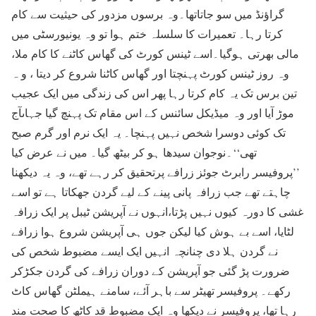
گراؤنڈ میں سو جاتاتھا۔وہ برسوں مزدور کی حیثیت سے کام
کرتا رہا۔ تعمیرات کا سلسلہ ختم ہوا تو وہ یونیورسٹی میں
مالی بھرتی ہوگیا۔اسے ٹینس کورٹ کی گھاس کاٹنے کا کام ملا،
وہ روز ٹینس کورٹ پہنچتا اور گھاس کاٹنا شروع کر دیتا ، و ہ
تین برس تک یہ کام کرتا رہا پھر اس کی زندگی میں ایک عجیب
موڑ آیا اور وہ میڈیکل سائنس کے اس مقام تک پہنچ گیا جہاںآج
تک کوئی دوسرا شخص نہیں پہنچا۔ یہ ایک نرم اور گرم صبح
تھی‘‘۔نوجوان سیدھا ہو کر بیٹھ گیا۔ میں نے عرض کیا
’’پروفیسر رابرٹ جوئز زرافے پرتحقیق کر رہے تھے، وہ یہ دیکھنا
چاہتے تھے جب زرافہ پانی پینے کے لیے گردن جھکاتا ہے تو اسے
غشی کا دورہ کیوں نہیں پڑتا،انہوں نے آپریشن ٹیبل پر ایک زرافہ
لٹایا، اسے بے ہوش کیا لیکن جوں ہی آپریشن شروع ہوا زرافے
نے گردن ہلا دی چنانچہ انہیں ایک ایسے مضبوط شخص کی
ضرورت پڑ گئی جو آپریشن کے دوران زرافے کی گردن جکڑکر
رکھے۔ پروفیسر تھیٹر سے باہر آئے، سامنے ہیملٹن گھاس کاٹ
رہا تھا، پروفیسر نے دیکھا وہ ایک مضبوط قد کاٹھ کا صحت مند