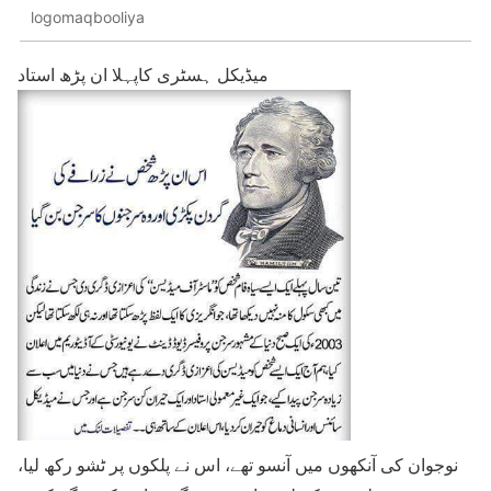
logomaqbooliya
میڈیکل ہسٹری کاپہلا ان پڑھ استاد
نوجوان کی آنکھوں میں آنسو تھے، اس نے پلکوں پر ٹشو رکھ لیا،