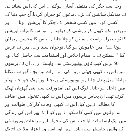
وجہ سے جگر کی منتقلی آسان ہوگئی۔ اس کی اس نشاندہی
نے میڈیکل سائنس کے بڑے دماغوں کو حیران کردیا،آج جب دنیا کے
کسی کونے میں کسی شخص کے جگر کا آپریشن ہوتا ہے اور
مریض آنکھ کھول کر روشنی کو دیکھتا ہے تو اس کامیاب آپریشن
کا ثواب براہ راست ہیملٹن کو چلا جاتا ہے،اس کا محسن ہیملٹن
ہوتا ہے‘‘ میں خاموش ہو گیا۔نوجوان سنتا رہا، میں نے عرض
کیا ’’ہیملٹن نے یہ مقام اخلاص اور استقامت سے حاصل کیا۔ وہ
50 برس کیپ ٹاؤن یونیورسٹی سے وابستہ رہا، ان 50 برسوں
میں اس نے کبھی چھٹی نہیں کی۔ وہ رات تین بجے گھر سے نکلتا
تھا،14 میل پیدل چلتا ہوا یونیورسٹی پہنچتا اور ٹھیک چھ بجے تھیٹر
میں داخل ہو جاتا۔ لوگ اس کی آمدورفت سے اپنی گھڑیاں ٹھیک
کرتے تھے، ان پچاس برسوں میں اس نے کبھی تنخواہ میں اضافے
کا مطالبہ نہیں کیا، اس نے کبھی اوقات کار کی طوالت اور
سہولتوں میں کمی کا شکوہ نہیں کیا لہٰذا پھر اس کی زندگی
میں ایک ایسا وقت آیا جب اس کی تنخواہ اور مراعات یونیورسٹی
کے وائس چانسلر سے زیادہ تھیں اور اسے وہ اعزاز ملا جو آج تک