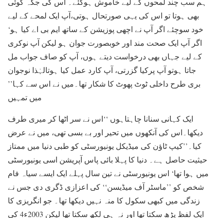
ہم سب چند لمحوں کے لیے خاموش ہوگئے۔ اس کی جگہ کوئی
بھی ہوتا تو اس کی یہی صورتحال ہوتی،آپ ایک لمحے کے لیے
خود سوچئے اگر آپ نے اچھی پوزیشن کے ساتھ ایم بی اے کیا ہو‘
اگر آپ ایک صحت مند اور خوبصورت جوان ہو لیکن آپ نوکری
کے لیے جہاں بھی درخواست دیتے ہوں، آپ کو صاف جواب مل
جاتا ہوتو آپ پرکیا گزرتی، آپ کارد عمل کیا ہوتالہٰذا نوجوان
بری طرح داخلی ٹوٹ پھوٹ کا شکار تھا۔میں نے اس سے کہا’’
میں تمہیں
ایک کہانی سنانا چاہتاہوں ‘‘اس نے سر اٹھا کر میری طرف
دیکھا۔اس کی آنکھوں میں تحیر اور بے بسی تھی، میں نے عرض
کیا۔’’کیپ ٹاؤن کی میڈیکل یونیورسٹی کو طبی دنیا میں ممتاز
حیثیت حاصل ہے۔ دنیا کا پہلا بائی پاس آپریشن اسی یونیورسٹی
میں ہوا تھا‘ اس یونیورسٹی نے تین سال پہلے ایک ایسے سیاہ فام
شخص کو ’’ماسٹر آف میڈیسن‘‘ کی اعزازی ڈگری دی جس نے
زندگی میں کبھی سکول کا منہ نہیں دیکھا تھا۔ جو انگریزی کا
ایک لفظ پڑھ سکتا تھا اور نہ ہی لکھ سکتا تھا لیکن 2003ء4 کی