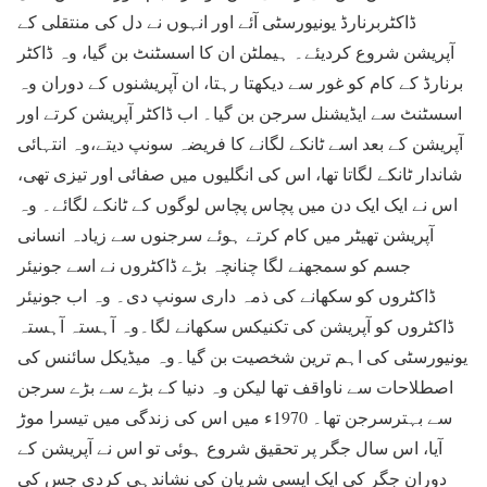
ڈاکٹربرنارڈ یونیورسٹی آئے اور انہوں نے دل کی منتقلی کے
آپریشن شروع کردیئے۔ ہیملٹن ان کا اسسٹنٹ بن گیا، وہ ڈاکٹر
برنارڈ کے کام کو غور سے دیکھتا رہتا، ان آپریشنوں کے دوران وہ
اسسٹنٹ سے ایڈیشنل سرجن بن گیا۔ اب ڈاکٹر آپریشن کرتے اور
آپریشن کے بعد اسے ٹانکے لگانے کا فریضہ سونپ دیتے،وہ انتہائی
شاندار ٹانکے لگاتا تھا، اس کی انگلیوں میں صفائی اور تیزی تھی،
اس نے ایک ایک دن میں پچاس پچاس لوگوں کے ٹانکے لگائے۔ وہ
آپریشن تھیٹر میں کام کرتے ہوئے سرجنوں سے زیادہ انسانی
جسم کو سمجھنے لگا چنانچہ بڑے ڈاکٹروں نے اسے جونیئر
ڈاکٹروں کو سکھانے کی ذمہ داری سونپ دی۔ وہ اب جونیئر
ڈاکٹروں کو آپریشن کی تکنیکس سکھانے لگا۔وہ آہستہ آہستہ
یونیورسٹی کی اہم ترین شخصیت بن گیا۔وہ میڈیکل سائنس کی
اصطلاحات سے ناواقف تھا لیکن وہ دنیا کے بڑے سے بڑے سرجن
سے بہترسرجن تھا۔ 1970ء میں اس کی زندگی میں تیسرا موڑ
آیا، اس سال جگر پر تحقیق شروع ہوئی تو اس نے آپریشن کے
دوران جگر کی ایک ایسی شریان کی نشاندہی کردی جس کی