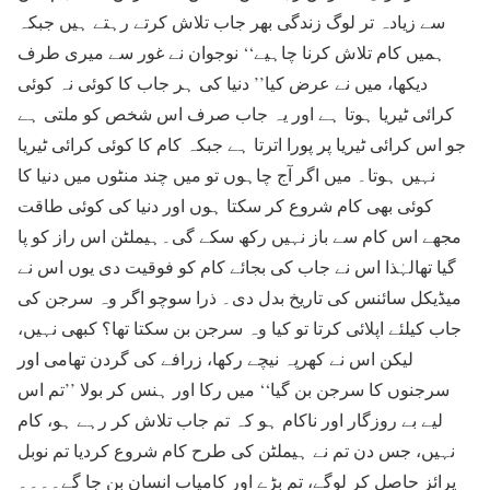
سے زیادہ تر لوگ زندگی بھر جاب تلاش کرتے رہتے ہیں جبکہ
ہمیں کام تلاش کرنا چاہیے‘‘ نوجوان نے غور سے میری طرف
دیکھا، میں نے عرض کیا’’ دنیا کی ہر جاب کا کوئی نہ کوئی
کرائی ٹیریا ہوتا ہے اور یہ جاب صرف اس شخص کو ملتی ہے
جو اس کرائی ٹیریا پر پورا اترتا ہے جبکہ کام کا کوئی کرائی ٹیریا
نہیں ہوتا۔ میں اگر آج چاہوں تو میں چند منٹوں میں دنیا کا
کوئی بھی کام شروع کر سکتا ہوں اور دنیا کی کوئی طاقت
مجھے اس کام سے باز نہیں رکھ سکے گی۔ہیملٹن اس راز کو پا
گیا تھالہٰذا اس نے جاب کی بجائے کام کو فوقیت دی یوں اس نے
میڈیکل سائنس کی تاریخ بدل دی۔ ذرا سوچو اگر وہ سرجن کی
جاب کیلئے اپلائی کرتا تو کیا وہ سرجن بن سکتا تھا؟ کبھی نہیں،
لیکن اس نے کھرپہ نیچے رکھا، زرافے کی گردن تھامی اور
سرجنوں کا سرجن بن گیا‘‘ میں رکا اور ہنس کر بولا ’’تم اس
لیے بے روزگار اور ناکام ہو کہ تم جاب تلاش کر رہے ہو، کام
نہیں، جس دن تم نے ہیملٹن کی طرح کام شروع کردیا تم نوبل
پرائز حاصل کر لوگے، تم بڑے اور کامیاب انسان بن جا گے۔۔۔۔