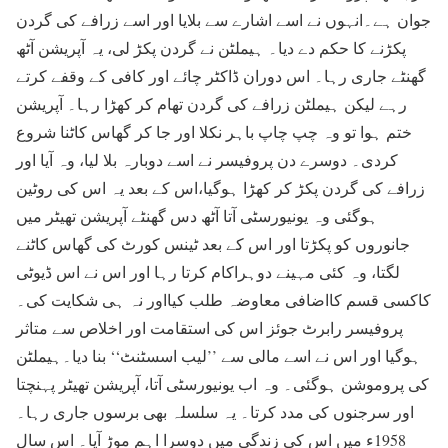
جوان ہے۔انہوں نے اسے اشارے سے بلایا اور اسے زرافے کی گردن
پکڑنے کا حکم دے دیا۔ ہیملٹن نے گردن پکڑ لی، یہ آپریشن آٹھ
گھنٹے جاری رہا۔ اس دوران ڈاکٹر چائے اور کافی کے وقفے کرتے
رہے لیکن ہیملٹن زرافے کی گردن تھام کر کھڑا رہا۔ آپریشن
ختم ہوا تو وہ چپ چاپ باہر نکلا اور جا کر گھاس کاٹنا شروع
کردی۔ دوسرے دن پروفیسر نے اسے دوبارہ بلا لیا، وہ آیا اور
زرافے کی گردن پکڑ کر کھڑا ہوگیا،اس کے بعد یہ اس کی روٹین
ہوگئی وہ یونیورسٹی آتا آٹھ دس گھنٹے آپریشن تھیٹر میں
جانوروں کو پکڑتا اور اس کے بعد ٹینس کورٹ کی گھاس کاٹنے
لگتا، وہ کئی مہینے دوہراکام کرتا رہا اور اس نے اس ڈیوٹی
کاکسی قسم کااضافی معاوضہ طلب کیااور نہ ہی شکایت کی۔
پروفیسر رابرٹ جوئز اس کی استقامت اور اخلاص سے متاثر
ہوگیا اور اس نے اسے مالی سے ’’لیب اسسٹنٹ‘‘ بنا دیا۔ہیملٹن
کی پروموشن ہوگئی۔ وہ اب یونیورسٹی آتا، آپریشن تھیٹر پہنچتا
اور سرجنوں کی مدد کرتا۔ یہ سلسلہ بھی برسوں جاری رہا۔
1958ء میں اس کی زندگی میں دوسرا اہم موڑ آیا۔ اس سال