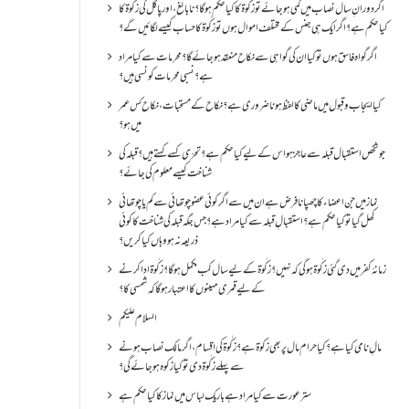
اگر دورانِ سال نصاب میں کمی ہو جائے تو زکٰوۃ کا کیا حکم ہو گا؟ نا بالغ ، اور پاگل کی زکٰوۃ کا
کیا حکم ہے؟ اگر ایک ہی جنس کے مختلف اموال ہوں تو زکٰوۃ کا حساب کیسے لگائیں گے؟
اگر گواہ فاسق ہوں تو کیا ان کی گواہی سے نکاح منعقد ہو جائے گا؟ محرمات سے کیا مراد
ہے؟ نسبی محرمات کونسی ہیں؟
کیا ایجاب و قبول میں ماضی کا لفظ ہونا ضروری ہے؟ نکاح کے مستحبات، نکاح کس عمر
میں ہو؟
جو شخص استقبال قبلہ سے عاجز ہو اس کے لیے کیا حکم ہے؟ تحرّی کسے کہتے ہیں؟ قبلہ کی
شناخت کیسے معلوم کی جائے؟
نماز میں جن اعضاء کا چھپانا فرض ہے ان میں سے اگر کوئی عضو چوتھائی سے کم یا چوتھائی
کھل گیا تو کیا حکم ہے؟استقبالِ قبلہ سے کیا مراد ہے؟جس جگہ قبلہ کی شناخت کا کوئی
ذریعہ نہ ہو وہاں کیا کریں؟
زمانۂ کفر میں دی گئی زکٰوۃ ہو گی کہ نہیں؟زکٰوۃ کے لیے سال کب مکمل ہو گا؟زکٰوۃ ادا کرنے
کے لیے قمری مہینوں کا اعتبار ہو گا کہ شمسی کا؟
السلام علیکم
مالِ نامی کیا ہے؟ کیا حرام مال پر بھی زکوۃ ہے؟ زکٰوۃ کی اقسام ،اگر مالک نصاب ہونے
سے پہلے زکٰوۃ دی تو کیا زکوه ہو جائےگی؟
ستر عورت سے کیا مراد ہے باریک لباس میں نماز کا کیا حکم ہے