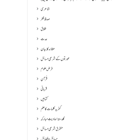
شاعری
صدقۂ فطر
طلاق
عدت
عقائد کا بیان
عورتوں کے شرعی مسائل
فرض علوم
قُرآنِ
قربانی
کتابیں
کفریہ کلمات کا علم
گلدستۂ احادیثِ مبارکہ
متفرق شرعی مسائل
مسائل و فضائل