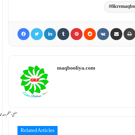
fikremaqbo
Facebook
Twitter
LinkedIn
Tumblr
Pinterest
Reddit
VKontakte
Share via Email
maqbooliya.com
سامانِ بخشش ti Azam Hind Muhammad Mustafa Raza
Related Articles