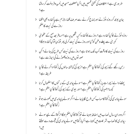
ضروری ہے؟اعتکاف کی کتنی قسمیں ہیں؟کیا معتکف مسجد میں خرید و فروخت کر سکتا
ہے؟
جان بوجھ کر روزہ ٹوڑنے اور جماع کرنے سے صرف قضاء لازم ہے یا کفارہ بھی؟ قضا
روزے کی نیت کا حکم
روزہ ٹوڑنے کا کیا کفارہ ہے؟روزے کا کفارہ کس شخص پر ہے؟ مسافر بعد صبح کے ضحویٰ
کبریٰ سے پہلے وطن کو آیا اور روزے کی نیت کر لی پھر توڑ دیا تو کیا کفارہ ہو گا؟
روزے کی نیت کا وقت کب تک ہوتا ہے؟ روزے کی نیت کس طرح کی جائے؟ کن
صورتوں میں روزہ چھوڑنے کی اجازت ہے؟
رہن رکھے گئے زیور کی زکٰوۃ کا کیا حکم ہے؟زیور کی گذشتہ سالوں کی زکٰوۃ ادا کرنے کا کیا
طریقہ ہے؟
پہننے والے زیورات پر زکٰوۃ کا کیا حکم ہے؟ سونے چاندی کے برتنوں کا استعمال کرنا
کیسا؟ جہیز کی زکٰوۃ کا کیا حکم ہے؟ اور بیوی کے زیور کی زکٰوۃ کا کیا حکم ہے؟
سونے چاندی کی زکٰوۃ کا حساب کس طرح لگایا جائے؟ اگر سونے یا چاندی میں کھوٹ ہو تو
زکٰوۃ کا کیا حکم ہے؟
اگر دورانِ سال نصاب میں اضافہ ہو جائے تو زکوۃ کا کیا حکم ہو گا؟ زکٰوۃ کے لیے سونے
،چاندی کا نصاب شریعت میں کتنا ہے؟ کیا زکٰوۃ میں سونے چاندی کی قیمت دے سکتے
ہیں؟