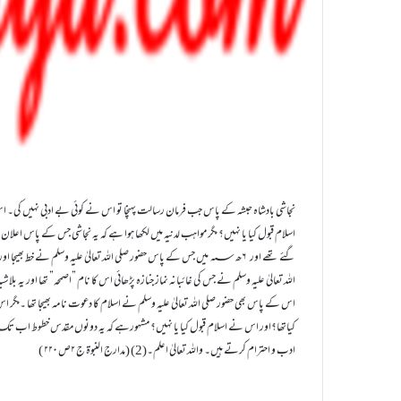
نجاشی بادشاہ حبشہ کے پاس جب فرمان رسالت پہنچا تو اس نے کوئی بے ادبی نہیں کی۔ ا
اسلام قبول کیا یا نہیں؟ مگر مواہب لدنیہ میں لکھا ہوا ہے کہ یہ نجاشی جس کے پاس ا
اللہ تعالیٰ علیہ وسلم نے جس کی غائبانہ نماز جنازہ پڑھائی اس کا نام ”اصمحہ” تھا اور یہ بلا
اس کے پاس بھی حضور صلی اللہ تعالیٰ علیہ وسلم نے اسلام کا دعوت نامہ بھیجا تھا ۔مگر 
کیاتھا؟اور اس نے اسلام قبول کیا یا نہیں؟ مشہورہے کہ یہ دونوں مقدس خطوط اب تک 
ادب و احترام کرتے ہیں۔ واللہ تعالیٰ اعلم۔(2) (مدارج النبوۃ ج ۲ص ۲۲۰ )