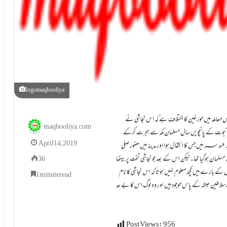
logomaqbooliya
س معاملہ میں مؤرخین کا اختلاف ہے کہ اس نجاشی نے
maqbooliya.com
علان نبوت کے پانچویں سال مسلمان مکہ سے ہجرت کرکے
April 14, 2019
گئے تھے اور ۶ھ؁ میں جس کے پاس حضور صلی اللہ تعالیٰ علیہ وسلم نے خط بھیجا اور ۹ھ؁ میں جس کا انتقال ہوا اور مدینہ میں حضور صلی
شبہ مسلمان ہوگیا تھا۔ لیکن اس کے بعد جو نجاشی تخت پر بیٹھا
36
اس کے بارے میں کچھ معلوم نہیں ہوتا کہ اس نجاشی کانام
1 minute read
سلاطین حبشہ کے پاس موجود ہیں اور وہ لوگ اس کا بے حد
Post Views:
956