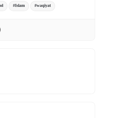
ol
Islam
waqiyat
Print