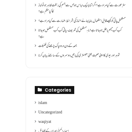
سترِ عورت سے کیا مراد ہے؟اگر اتنا باریک لباس ہو جس سے جسم کی رنگت ظاہر ہو تو نماز
کا کیا حکم ہے؟
مستعمل پانی کو کیسے قابلِ استعمال بنایا جائے؟ نماز کی شرائط ،طہارت سے کیا مراد ہے؟
کب کب تیمم باطل ہو جاتا ہے؟ ماءِ مستعمل کی تعریف ،پانی کب کب مستعمل ہو جاتا
ہے؟
جمعہ کے دن درود پاک پڑھنے کی فضیلت
شوہر اور بیوی کا اپنی صحبت یعنی ہمبستری کی باتیں دوسروں کے سامنے بیان کرنا
Categories
islam
Uncategorized
waqiyat
اسماءالحسنٰی اور ان کے فضائل