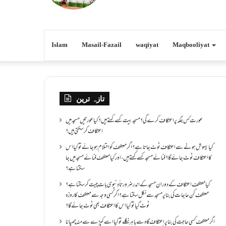
Islam
Masail-Fazail
waqiyat
Maqbooliyat
تازہ ترین
عورت کس جگہ پر اعتکاف کرے گی؟مسجد بیت کسے کہتے ہیں؟کیا عورتیں مسجد میں
اعتکاف کر سکتی ہیں؟
کیا بیہوش ہونے سے اعتکاف ٹوٹ جاتا ہے؟ اگر معتکف کو احتلام ہو جائے تو کیا اس
کا اعتکاف ٹوٹ جائے گا؟فنائے مسجد کسے کہتے ہیں ، اور کیا معتکف فنائے مسجد میں جا
سکتا ہے؟
کیا معتکف اعتکاف کے دوران مسجد کے اندر ضرورتاً دنیوی بات چیت کر سکتا ہے؟
معتکف کن حاجات کی بنا پر مسجد سے نکل سکتا ہے؟ اگر کسی وجہ سے معتکف کا روزہ
ٹوٹ گیا تو کیا اس کا اعتکاف بھی ٹوٹ جائے گا؟
اگر معتکف کسی حاجت کی بنا پر اعتکاف گاہ سے باہر نکلے تو کیا اسے کپڑے سے منہ چھپانا