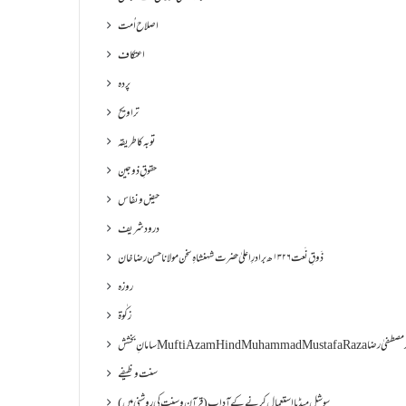
اصلاح اُمت
اعتکاف
پردہ
تراویح
توبہ کا طریقہ
حقوقِ ذوجین
حیض و نفاس
درود شریف
ذَوقِ نَعت ۱۳۲۶ھ برادرِ اعلیٰ حضرت شہنشاہِ سخن مولانا حسن رضا خان
روزہ
زکٰوۃ
Muf مفتی اعظم ھند محمد مصطفیٰ رضا
سنت وظیفے
سوشل میڈیا استعمال کرنے کے آداب (قرآن و سنت کی روشنی میں)