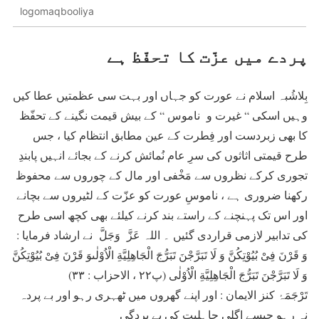
logomaqbooliya
پردے میں عزّت کا تحفّظ ہے
بِلاشُبہ اسلام نے عورت کو جہاں اور بہت سی عظمتیں عطا کیں
وہیں اسکی “ غیرت و ناموس “ کے بیش قیمت نگینے کے تحفّظ
کا بھی زبردست اور فِطرت کے عین مطابق انتظام کیا ، جس
طرح قیمتی اثاثوں کی سرِ عام نُمائش کرنے کے بجائے انہیں پابندِ
تجوری کرکے نظروں سے مَخْفی اور مال کے چوروں سے محفوظ
رکھنا ضروری ہے ، ناموسِ عورت کو عزّت کے لٹیروں سے بچانے
اور اس تک پہنچنے کے راستے بند کرنے کیلئے بھی کچھ اسی طرح
کی تدابیر لازمی قراردی گئیں ۔ اللہ عَزَّ وَجَلَّ نے ارشاد فرمایا :
وَ قَرْنَ فِیْ بُیُوْتِكُنَّ وَ لَا تَبَرَّجْنَ تَبَرُّجَ الْجَاهِلِیَّةِ الْاُوْلٰىوَ قَرْنَ فِیْ بُیُوْتِكُنَّ
وَ لَا تَبَرَّجْنَ تَبَرُّجَ الْجَاهِلِیَّةِ الْاُوْلٰى (پ۲۲ ، الاحزاب : ۳۳)
تَرْجَمَۂ کنز الایمان : اور اپنے گھروں میں ٹھہری رہو اور بے پردہ
نہ رہو جیسے اگلی جاہلیت کی بے پردگی