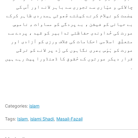
چالاکی و عیّاری سے تجوری سے باہر لانے اور اُس کی
عِصْمت کو نیلام کرنے کیلئے جُھوٹی ہمدردی ظاہر کرکے
بے حیائی کو فیشن ، بے پردگی کو مساوات ، ناموسِ
عورت کی خُداوندی حفاظتی تدابیر کو قید ، پردے سے
متعلِّق اسلامی احکامات کی خِلاف ورزی کو آزادی اور
عورت کو ہَوَس بھری نگاہوں کی زَد پر لانے کو ترقّی
قرار دیکر عورتوں کے حُقوق کا ڈھنڈورا پیٹ رہے ہیں
۔
Categories:
islam
Tags:
Islam
,
islami Shadi
,
Masail-Fazail