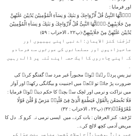
اور فرمایا :
یٰۤاَیُّهَا النَّبِیُّ قُلْ لِّاَزْوَاجِكَ وَ بَنٰتِكَ وَ نِسَآءِ الْمُؤْمِنِیْنَ یُدْنِیْنَ عَلَیْهِنَّ
مِنْ جَلَابِیْبِهِنَّؕ-یٰۤاَیُّهَا النَّبِیُّ قُلْ لِّاَزْوَاجِكَ وَ بَنٰتِكَ وَ نِسَآءِ الْمُؤْمِنِیْنَ
یُدْنِیْنَ عَلَیْهِنَّ مِنْ جَلَابِیْبِهِنَّؕ-(پ۲۲ ، الاحزاب : ۵۹)
تَرْجَمَۂ کنز الایمان : اے نبی اپنی بیبیوں اور
صاحبزادیوں اور مسلمانوں کی عورتوں سے فرمادو
کہ اپنی چادروں کا ایک حصہ اپنے مُنہ پر ڈالے رہیں
۔
نیز پسِ پردہ رہتے ہوئے مجبوراً غیر مرد سے گفتگو کرنے کی
ضرورت پڑ جائے تو لہجے میں اجنبیت و بیگانگی رکھنے اور آواز
میں نزاکت و نرمی اور لچک سے بچنے کا حکم دیتے ہوئے فرمایا :
فَلَا تَخْضَعْنَ بِالْقَوْلِ فَیَطْمَعَ الَّذِیْ فِیْ قَلْبِهٖ مَرَضٌ وَّ قُلْنَ قَوْلًا
مَّعْرُوْفًاۚ(۳۲) (پ۲۲ ، الاحزاب : ۳۲)
تَرْجَمَۂ کنز العرفان : بات کرنے میں ایسی نرمی نہ کرو کہ دل کا
مریض آدمی کچھ لالچ کرے۔
خبر دار! ہوشیار!آج اسلام دُشمن عناصر بنتِ حوّا کو