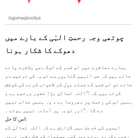
logomaqbooliya
چوتھی وجہ رحمتِ الہٰی کے بارے میں
دھوکے کا شکار ہونا
ہمارے معاشرے میں اس قسم کے لوگ بھی بکثرت پائے
جاتے ہیں کہ جب انہیں گناہوں سے توبہ کی ترغیب دی
جائے تو اس قسم کے جملے بول کر لاجواب کرنے کی کوشش
کرتے ہیں کہ :”اللہ تعالیٰ بڑا غفور ورحیم ہے ،
ہمیں اس کی رحمت پر بھروسا ہے ، وہ ہمیں عذاب نہیں
دے گا ۔”اور توبہ پر آمادہ نہیں ہوتے ۔
اس کا حل:
ایسوں کی خدمت میں گزارش ہے کہ اللہ تعالیٰ کے
رحیم وکریم ہونے میں کسی مسلمان کو شک وشبہ نہیں