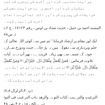
جو اپنا محاسبہ کرے اور آخرت کی بہتری کے لئے
نیکیاں کرے اور احمق وہ ہے جو اپنے نفس کی
خواہشات کی پیروی کرے اور اللہ تعالیٰ سے انعامِ
آخرت کی امید رکھے ۔
(المسند احمد بن حنبل ، حدیث شداد بن اوس ، رقم ۱۷۱۲۳ ، ج ۶،
ص۷۸ ،)
ایک اور مقام پر ارشاد فرمایا:” تم میں سے کوئی اللہ تعالیٰ کے
حلم وبردباری سے دھوکہ میں نہ پڑ جائے ، جنت ودوزخ تمہارے
جوتے کے تسمے سے بھی زیادہ قریب ہے ، پھر آپ نے یہ آیات
تلاوت فرمائیں : فَمَنْ یَّعْمَلْ مِثْقَالَ ذَرَّۃٍ خَیْرًا یَّرَہٗ0 وَمَنْ یَّعْمَلْ
مِثْقَالَ ذَرَّۃٍ شَرًّا یَّرَہٗ0 ترجمہ کنزالایمان: تو جو ایک ذرہ
بھر بھلائی کرے اسے دیکھے گا اور جو ایک ذرہ بھر
برائی کرے اسے دیکھے گا ۔
(پ۳۰،الزلزال:۷،۸)
(الترغیب والترہیب ،کتاب التو بۃ والزھد ،باب التر غیب فی التو
بۃ …الخ ، ۱۸ ، ج ۴ ،ص ۴۸)