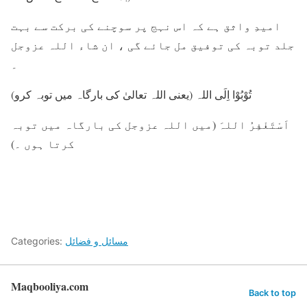
امیدِ واثق ہے کہ اس نہج پر سوچنے کی برکت سے بہت
جلد توبہ کی توفیق مل جائے گی ، ان شاء اللہ عزوجل
۔
تُوْبُوْا اِلَی اللہ (یعنی اللہ تعالیٰ کی بارگاہ میں توبہ کرو)
اَسْتَغْفِرُ اللہَ (میں اللہ عزوجل کی بارگاہ میں توبہ
کرتا ہوں ۔)
مسائل و فضائل
Categories:
Maqbooliya.com
Back to top