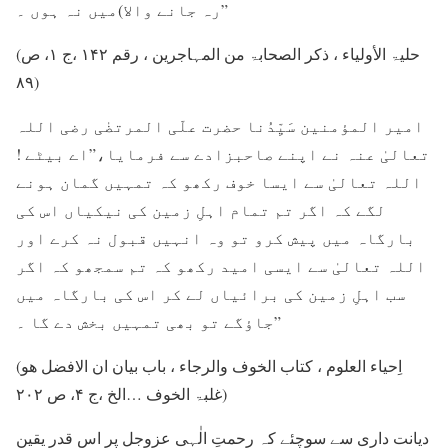
رہ جانے والا)میں نہ ہوں ۔”
(حلیۃ الأولیاء ، ذکر الصحابۃ من المہاجرین ، رقم ۱۴۲ ،ج ۱، ص
۸۹)
امیر المؤمنین سَیِّدُنا حضرت علّی المرتضٰی رضی اللہ
تعالیٰ عنہ نے اپنے صاحبزادے سے فرمایا،”اے بیٹے !
اللہ تعالیٰ سے ایسا خوف رکھو کہ تمہیں گمان ہونے
لگے کہ اگر تم تمام اہلِ زمین کی نیکیاں اس کی
بارگاہ میں پیش کرو تو وہ انہیں قبول نہ کرے اور
اللہ تعالیٰ سے ایسی امید رکھو کہ تم سمجھو کہ اگر
سب اہلِ زمین کی برائیاں لے کر اس کی بارگاہ میں
جاؤگے تو بھی تمہیں بخش دے گا ۔”
(اِحیاء العلوم ، کتاب الخوف والرجاء ، باب بیان ان الافضل ھو
غلبۃ الخوف …الخ ،ج ۴، ص ۲۰۲)
دیانت داری سے سوچئے کہ رحمتِ الٰہی عزوجل پر اس قدر یقین