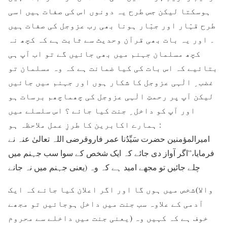
ہوسکتا لیکن جس طرح یہ دونوں اس کی صفات ہیں اسی
طرح قہّار اور جبّار ہونا بھی رب عزوجل کی صفات ہیں
۔ اور یہ بات بھی قرآن وحدیث سے ثابت ہے کہ کچھ نہ
کچھ مسلمان جہنم میں بھی جائیں گے تو اب آپ ہی
بتائيے کہ اس بات کی کیا ضمانت ہے کہ وہ مسلمان تو
غضب ِ الٰہی عزوجل کا شکار ہوں اور جہنم میں جائیں
لیکن آپ پر رحمتِ الٰہی عزوجل کی چھماچھم برسات ہو
اور آپ کو داخل ِ جنت کیا جائے ؟ اس سلسلے میں
ہمارے اکابرین کا طرزِ عمل ملاحظہ ہو :
امیرالمؤمنین حضرت سَیِّدُنا عمر فاروقرضی اللہ تعالیٰ عنہ نے
فرمایا،”اگر آواز دی جائے کہ ایک شخص کے سوا سب جہنم میں
چلے جائیں تو مجھے امید ہے کہ وہ (یعنی جہنم میں نہ جانے
والا)شخص میں ہوں گا اور اگر اعلان کیا جائے کہ ایک
آدمی کے علاوہ سب جنت میں داخل ہوجائیں تو مجھے
خوف ہے کہ کہیں وہ (یعنی جنت میں داخلے سے محروم