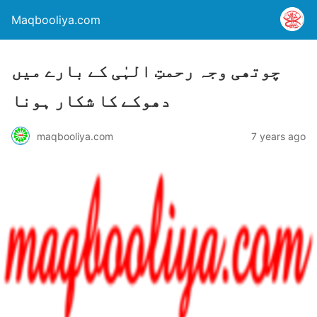
Maqbooliya.com
چوتھی وجہ رحمتِ الہٰی کے بارے میں
دھوکے کا شکار ہونا
maqbooliya.com
7 years ago