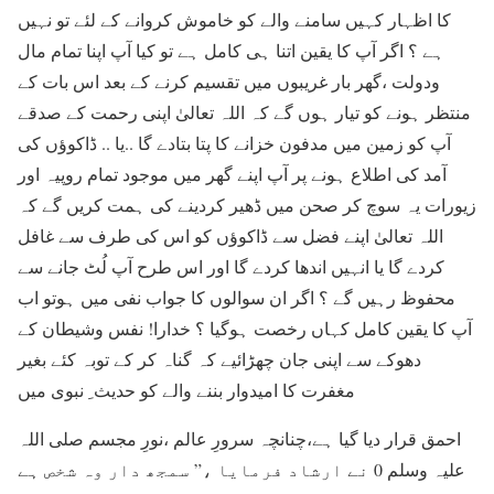
کا اظہار کہیں سامنے والے کو خاموش کروانے کے لئے تو نہیں
ہے ؟ اگر آپ کا یقین اتنا ہی کامل ہے تو کیا آپ اپنا تمام مال
ودولت ،گھر بار غریبوں میں تقسیم کرنے کے بعد اس بات کے
منتظر ہونے کو تیار ہوں گے کہ اللہ تعالیٰ اپنی رحمت کے صدقے
آپ کو زمین میں مدفون خزانے کا پتا بتادے گا ..یا .. ڈاکوؤں کی
آمد کی اطلاع ہونے پر آپ اپنے گھر میں موجود تمام روپیہ اور
زیورات یہ سوچ کر صحن میں ڈھیر کردینے کی ہمت کریں گے کہ
اللہ تعالیٰ اپنے فضل سے ڈاکوؤں کو اس کی طرف سے غافل
کردے گا یا انہیں اندھا کردے گا اور اس طرح آپ لُٹ جانے سے
محفوظ رہیں گے ؟ اگر ان سوالوں کا جواب نفی میں ہوتو اب
آپ کا یقین کامل کہاں رخصت ہوگیا ؟ خدارا! نفس وشیطان کے
دھوکے سے اپنی جان چھڑائيے کہ گناہ کر کے توبہ کئے بغیر
مغفرت کا امیدوار بننے والے کو حدیث ِ نبوی میں
احمق قرار دیا گیا ہے،چنانچہ سرورِ عالم ،نورِ مجسم صلی اللہ
علیہ وسلم 0 نے ارشاد فرمایا ،” سمجھ دار وہ شخص ہے