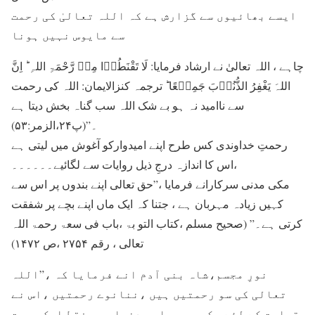
ایسے بھائیوں سے گزارش ہے کہ اللہ تعالیٰ کی رحمت
سے مایوس نہیں ہونا
چاہے ، اللہ تعالیٰ نے ارشاد فرمایا: لَا تَقْنَطُوۡا مِنۡ رَّحْمَۃِ اللہِ ؕ اِنَّ
اللہَ یَغْفِرُ الذُّنُوۡبَ جَمِیۡعًا ؕ ترجمہ کنزالایمان: اللہ کی رحمت
سے ناامید نہ ہو بے شک اللہ سب گناہ بخش دیتا ہے
۔”(پ۲۴،الزمر:۵۳)
رحمتِ خداوندی کس طرح اپنے امیدوارکو آغوش میں لیتی ہے
،اس کا اندازہ درجِ ذیل روایات سے لگائيے۔۔۔۔۔۔
مکی مدنی سرکارانے فرمایا ،”حق تعالی اپنے بندوں پر اس سے
کہیں زیادہ مہربان ہے ، جتنا کہ ایک ماں اپنے بچے پر شفقت
کرتی ہے۔” (صحیح مسلم ،کتاب التو بۃ ،باب فی سعۃ رحمۃ اللہ
تعالی ، رقم ۲۷۵۴ ،ص ۱۴۷۲)
نورِ مجسم،شاہ بنی آدم انے فرمایا کہ ،”اللہ
تعالی کی سو رحمتیں ہیں ،ننانوے رحمتیں ،اس نے
قیامت کے لئے رکھی ہیں اور دنیا میں فقط ایک رحمت