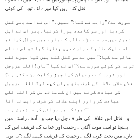
قتل کئے ہیں کیا میرے لئے توبہ کی کوئی
صورت ہے؟”راہب نے کہا:” نہیں۔” اس نے اسے بھی قتل
کردیا اور سو کاعدد پورا کرلیا۔پھر اس نے اہل
زمین میں سب سے بڑے عالم کے بارے میں سوال کیا تو
اسے ایک عالم کے بارے میں بتایا گیا تو اس نے اس
عالم سے کہا:” میں نے سو قتل کئے ہیں کیا میرے لئے
توبہ کی کوئی صورت ہے؟”اس نے کہا ”ہاں !اللہ عزوجل
اور توبہ کے درمیان کیا چیز رکاوٹ بن سکتی ہے؟
فلاں فلاں علاقہ کی طرف جاؤ وہاں کچھ لوگ اللہ عزوجل
کی عبادت کرتے ہیں ان کے ساتھ مل کر اللہ لکی
عبادت کرو اور اپنے علاقہ کی طرف واپس نہ آنا
کیونکہ یہ برائی کی سرزمین ہے۔”
وہ قاتل اس علاقہ کی طر ف چل دیا جب وہ آدھے راستے میں
پہنچا تو اسے موت آگئی ۔رحمت اور عذاب کے فرشتے اس کے
بارے میں بحث کرنے لگے ۔رحمت کے فرشتے کہنے لگے :”یہ توبہ