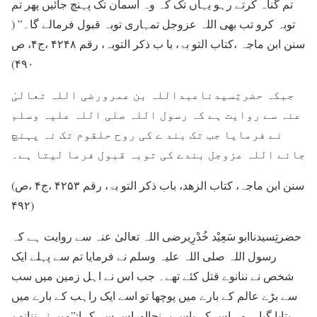
تم گناہ کرتے رہو یہاں تک کہ وہ آسمان تک پہنچ جائیں پھر تم
توبہ کرو تب بھی اللہ عزوجل تمہاری توبہ قبول فرمالے گا۔” (
سنن ابن ماجہ ،کتاب التو بۃ، با ب ذکر التوبہ، رقم ۴۲۴۸ ،ج۴، ص
۴۹۰)
جبکہ حضرتِسیدناعبداللہ بن عمرورضی اللہ تعالیٰ
عنہ سے روایت ہے کہ رسول اللہ صلی اللہ علیہ وسلم
نے فرمایا جب تک بند ے کی روح حلقوم تک نہ پہنچ
جائے اللہ عزوجل بندے کی توبہ قبول فرما لیتا ہے۔
(سنن ابن ماجہ، کتاب الزھد، باب ذکر التو بۃ، رقم ۴۲۵۳ ،ج۴ ،ص
۴۹۲)
حضرتِسیدناابو سَعِیْد خُدْرِیرضی اللہ تعالیٰ عنہ سے روایت ہے کہ
رسول اللہ صلی اللہ علیہ وسلم نے فرمایا تم سے پہلے ایک
شخص نے ننانوے قتل کئے تھے۔ جب اس نے اہل زمین میں سب
سے بڑے عالم کے بارے میں پوچھا تو اسے ایک راہب کے بارے میں
بتایا گیا ۔ وہ اس کے پاس پہنچااوراس سے کہا:”میں نے ننانوے