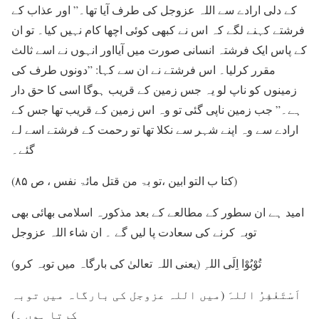
کے دلی ارادے سے اللہ عزوجل کی طرف آیا تھا۔” اور عذاب کے
فرشتے کہنے لگے کہ اس نے کبھی کوئی اچھا کام نہیں کیا۔ تو ان
کے پاس ایک فرشتہ انسانی صورت میں آیااور انہوں نے اسے ثالث
مقرر کرلیا۔ اس فرشتے نے ان سے کہا: ”دونوں طرف کی
زمینوں کو ناپ لو یہ جس زمین کے قریب ہوگا اسی کا حق دار
ہے۔” جب زمین ناپی گئی تو وہ اس زمین کے قریب تھا جس کے
ارادے سے وہ اپنے شہر سے نکلا تھا تو رحمت کے فرشتے اسے لے
گئے۔
(کتا ب التو ابین ،تو بۃ من قتل مائۃ نفس ، ص ۸۵)
امید ہے ان سطور کے مطالعے کے بعد مذکورہ اسلامی بھائی بھی
توبہ کرنے کی سعادت پا لیں گے ۔ ان شاء اللہ عزوجل
تُوْبُوْا اِلَی اللہِ (یعنی اللہ تعالیٰ کی بارگاہ میں توبہ کرو)
اَسْتَغْفِرُ اللہَ (میں اللہ عزوجل کی بارگاہ میں توبہ
کرتا ہوں ۔)