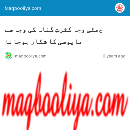
Maqbooliya.com
چھٹی وجہ کثرتِ گناہ کی وجہ سے
مایوسی کا شکار ہوجانا
maqbooliya.com
6 years ago