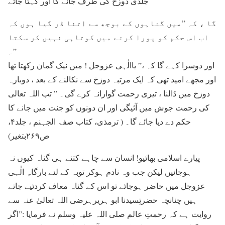
جلدی دوزخ کی طرف جائے گا اور کہتا جائے
گا ، کہ ”میں گناہوں کے بوجھ سے اتنا ڈر گیا ہوں کہ
اب اس حکم کو پورا کرنے میں کوتاہی نہیں کر سکتا
۔”
اور دوسرا کہے گا کہ ،” یاالٰہی عزوجل ! میں نیک گمان رکھتا تھا
اور مجھے امید تھی کہ ایک مرتبہ دوزخ سے نکالنے کے بعد ، دوبارہ
دوزخ میں ڈالنا ، تیری رحمت گوارانہ کرے گی۔ ” تب اللہ تعالی
کی رحمت جوش میں آئیگی اور ان دونوں کو جنت میں جانے کا
حکم دے دیا جائے گا۔ ( ترمذی، کتاب صفۃ الجہنم ، جلد۴،
ص۲۶۹بتغیر)
پیارے اسلامی بھائیو! انسان سے چاہے کتنے ہی گناہ کیوں نہ
ہوجائیں لیکن جب وہ نادم ہوکر توبہ کے لئے بارگاہِ الٰہی
عزوجل میں حاضر ہوجائے تو اس کے گناہ معاف کردئيے جاتے
ہیں چنانچہ حضرتِسیدنا ابو ہریرہرضی اللہ تعالیٰ عنہ سے
روایت ہے کہ رحمتِ عالم صلی اللہ علیہ وسلم نے فرمایا :”اگر