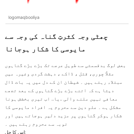
logomaqbooliya
چھٹی وجہ کثرتِ گناہ کی وجہ سے
مایوسی کا شکار ہوجانا
بعض لوگ بدقسمتی سے طویل عرصے تک بڑے بڑے گناہوں
مثلاً چوری، قتل ، ڈاکے ، دہشت گردی وغیرہ میں
مبتلاء رہتے ہیں ۔ شیطان ان کے دل میں یہ بات ڈال
دیتا ہے کہ اتنے بڑے بڑے گناہوں کے بعد تجھے
معافی نہیں ملنے والی ..یا.. اب تیری بخشش ہونا
مشکل ہے ۔ علمِ دین سے محروم یہ افراد مایوسی کا
شکار ہوکر گناہوں پر مزید دلیر ہوجاتے ہیں اور
توبہ سے محروم رہتے ہیں ۔
اس کا حل: