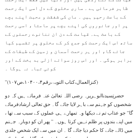
ظاہر فرمائی ہے ۔ ساری مخلوق کے دل اسی ایک رحمت
کے باعث رحیم ہیں ۔ ماں کی شفقت و محبت اپنے بچے
پر اور جانوروں کی اپنے بچے پر مامتا ، اسی رحمت
کے باعث ہے۔ قیامت کے دن ان ننانوے رحمتوں کے
ساتھ اس ایک رحمت کو جمع کر کے مخلوق پر تقسیم کیا
جائے گا، اور ہر رحمت آسمان و زمین کے طبقات کے
برابر ہوگی ۔ اور اس روز سوائے ازلی بد بخت کے اور
کوئی تباہ نہ ہوگا ۔
”(کنزالعمال،کتاب التوبۃ،رقم۱۰۴۰۰،۴،ص۱۰۷)
حضرتِسیدناابوہریرہ رضی اللہ تعالیٰ عنہ فرماتے ہیں کہ دو
شخصوں کو جہنم سے باہر لایا جائے گا۔ حق تعالی ارشادفرمائے
گا” جو عذاب تم نے دیکھا وہ تمھارے ہی عملوں کے سبب سے تھا ،
میں اپنے بندوں پر ظلم نہیں کرتا ہوں۔ ” پھر ان کو دوبارہ جہنم
میں ڈالے جانے کا حکم دیا جائے گا ۔ ان میں سے ایک شخص جلدی