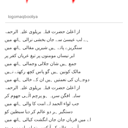
logomaqbooliya
از اعلیٰ حضرت قبلہ بریلوی علیہ الرحمۃ
ہے لب عیسیٰ سے جاں بخشی نرالی ہاتھ میں
سنگریزے پاتے ہیں شیریں مقالی ہاتھ میں
ابر نیساں مومنوں پر تیغ عریاں کفر پر
جمع ہیں شان جلالی وجمالی ہاتھ میں
مالک کونین ہیں گو پاس کچھ رکھتے نہیں
دوجہاں کی نعمتیں ہيں ان کے خالی ہاتھ میں
از اعلیٰ حضرت قبلہ بریلوی علیہ الرحمۃ
سایہ افگن سرپہ ہو پرچم الٰہی جھوم کر
جب لواء الحمد لے امت کا والی ہاتھ میں
دستگیر ہر دو عالم کر دیا سبطین کو
اے میں قرباں جان جاں انگشت کیالی ہاتھ میں
آہ وہ عالم کہ آنکھیں بند اور لب پر درود