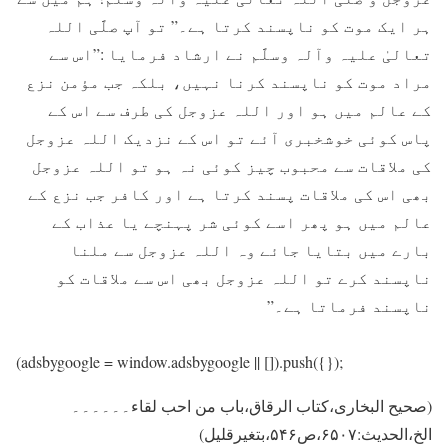
ہر ايک موت کو ناپسند کرتا ہے۔” تو آپ صلَّی اللہ
تعالیٰ علیہ وآلہ وسلَّم نے ارشاد فرمایا :”اس سے
مراد موت کو ناپسند کرنا نہيں، بلکہ جب مؤمن نزع
کے عالم ميں ہو اور اللہ عزوجل کی طرف سے اس کے
پاس کوئی خوشخبری آئے تو اس کے نزديک اللہ عزوجل
کی ملاقات سے محبوب چیز کوئی نہ ہو تو اللہ عزوجل
بھی اس کی ملاقات پسند کرتا ہے اور کافر جب نزع کے
عالم ميں ہو پھر اسے کوئی شر پہنچے يا عذاب کے
بارے ميں بتايا جائے وہ اللہ عزوجل سے ملنا
ناپسند کرے تو اللہ عزوجل بھی اس سے ملاقات کو
ناپسند فرماتا ہے۔”
(adsbygoogle = window.adsbygoogle || []).push({});
(صحیح البخاری،کتاب الرقاق،باب من احب لقاء۔۔۔۔۔۔
الخ،الحدیث:۶۵۰۷،ص۵۴۶،بتغیرقلیل)