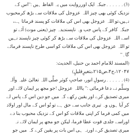
(3)۔۔۔۔۔۔جبکہ ایک اورروایت میں یہ الفاظ ہیں :”اس کے
نزدیک کوئی بھی چیز اللہ عزوجل کی ملاقات سے بڑھ کرمحبوب
نہیں،تو اللہ عزوجل بھی اس کی ملاقات کو پسند فرماتا ہے،
جبکہ کافر کے پاس جب وہ ناپسندیدہ چیز (یعنی موت) آئے تو
اسے اللہ عزوجل کی ملاقات سے بڑھ کر کوئی چیز ناپسند نہیں
تو اللہ عزوجل بھی اس کی ملاقات کو اسی طرح ناپسند فرمائے
گا۔”
(المسند للامام احمد بن حنبل، الحدیث:
۱۲۰۴۷،ج۴،ص۲۱۵،بتغیرٍقلیلٍ)
(4)۔۔۔۔۔۔رسولِ انور، صاحبِ کوثر صلَّی اللہ تعالیٰ علیہ وآلہ
وسلَّم نے دعا فرمائی :” یااللہ عزوجل !جو مجھ پر ايمان لائے اور
ميری تصديق کرے اور یقین رکھے کہ ميں جو دين اس کے پاس لے
کر آيا ہوں وہ تيری جانب سے حق ہے تو تُو اس کے مال اور اولاد
ميں کمی فرما کر اپنی ملاقات کو اس کے نزدیک محبوب بنا دے
اوراسے جلدی قوت عطا فرما، لیکن جو مجھ پر ايمان لائے نہ
ميری تصديق کرے اورنہ ہی اس بات پر يقين کرے کہ ميں جو