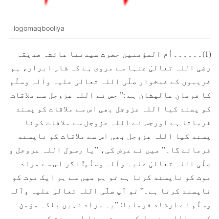
logomaqbooliya
(1)۔۔۔۔۔۔اُم المؤمنین حضرت سیدتنا عائشہ صديقہ
رضی اللہ تعالیٰ عنہا سے مروی ہے کہ شاہِ ابرار، ہم
غريبوں کے غمخوار صلَّی اللہ تعالیٰ علیہ وآلہ وسلَّم
کا فرمانِ عالیشان ہے :” جس نے اللہ عزوجل سے ملاقات
کو پسند کيا اللہ عزوجل بھی اس سے ملاقات کو پسند
فرماتا ہے اورجس نے اللہ عزوجل سے ملاقات کونا
پسند کيا اللہ عزوجل بھی اس سے ملاقات کو ناپسند
فرمائے گا۔” ميں نے عرض کی، ”يا رسول اللہ عزوجل و
صلَّی اللہ تعالیٰ علیہ وآلہ وسلَّم! اگر اس سے مراد
موت کو ناپسند کرنا ہے تو ہم ميں سے ہر ايک موت کو
ناپسند کرتا ہے۔” تو آپ صلَّی اللہ تعالیٰ علیہ وآلہ
وسلَّم نے ارشاد فرمایا: ”يہ مراد نہيں بلکہ مؤمن
کو جب اللہ عزوجل کی رحمت، رضا اور جنت کی