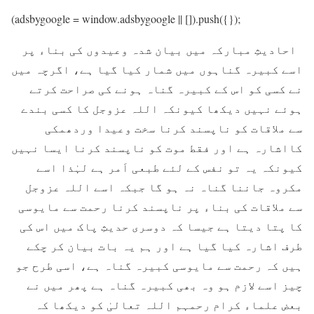
(adsbygoogle = window.adsbygoogle || []).push({});
احادیثِ مبارکہ ميں بيان شدہ وعيدوں کی بناء پر
اسے کبيرہ گناہوں ميں شمار کيا گيا ہے، اگرچہ ميں
نے کسی کو اس کے کبيرہ گناہ ہونے کی صراحت کرتے
ہوئے نہيں ديکھا کيونکہ اللہ عزوجل کا کسی بندے
سے ملاقات کو ناپسند کرنا سخت وعيدا وردھمکی
کااشارہ ہے اور فقط موت کو ناپسند کرنا ايسا نہيں
کيونکہ يہ تو نفس کے لئے طبعی اَمر ہے لہٰذا اسے
مکروہ جاننا گناہ نہ ہو گا جبکہ اسے اللہ عزوجل
سے ملاقات کی بناء پر ناپسند کرنا رحمت سے مايوسی
کا پتا ديتا ہے جيسا کہ دوسری حدیثِ پاک ميں اس کی
طرف اشارہ کيا گيا ہے اور ہم يہ بات بيان کر چکے
ہيں کہ رحمت سے مايوسی کبيرہ گناہ ہے، اسی طرح جو
چيز اسے لازم ہو وہ بھی کبيرہ گناہ ہے پھر ميں نے
بعض علماء کرام رحمہم اللہ تعالیٰ کو ديکھا کہ