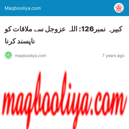
Maqbooliya.com
کبيرہ نمبر126: اللہ عزوجل سے ملاقات کو
ناپسند کرنا
maqbooliya.com
7 years ago