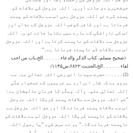
خوشخبری دی جائے اوروہ اللہ عزوجل کی ملاقات کو
پسند کرے تو اللہ عزوجل بھی اس سے ملاقات کو پسند
فرماتا ہے اور کافر کوجب اللہ عزوجل کے عذاب اور
اس کی ناراضگی کے بارے میں بتايا جائے تو وہ اللہ
عزوجل سے ملاقات کو ناپسند کرتاہے اور اللہ عزوجل
اس سے ملاقات کو ناپسند فرماتا ہے۔”
(صحیح مسلم، کتاب الذکر والدعاء۔۔۔۔۔۔الخ،باب من احب
لقاء۔۔۔۔۔۔الخ،الحدیث:۶۸۲۲،ص۱۱۴۵)
(2)۔۔۔۔۔۔حضرت سيدنا انس رضی اللہ تعالیٰ عنہ سے
مروی ہے کہ شاہِ ابرار، ہم غريبوں کے غمخوار صلَّی
اللہ تعالیٰ علیہ وآلہ وسلَّم کا فرمانِ عالیشان ہے :
”جو اللہ عزوجل سے ملاقات پسند کریگا اللہ عزوجل
اس سے ملاقات پسند فرمائے گا اور جو اللہ عزوجل سے
ملاقات کو ناپسند کریگا اللہ عزوجل اس سے ملاقات کو
ناپسند فرمائے گا۔” ہم نے عرض کی، ”يا رسول اللہ
عزوجل و صلَّی اللہ تعالیٰ علیہ وآلہ وسلَّم! ہم ميں سے