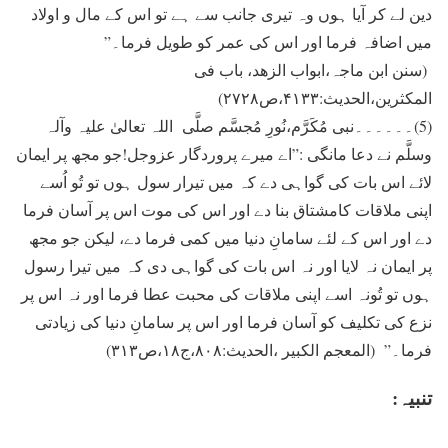
دين لے کر آيا ہوں وہ تيری جانب سے ہے تو اس کے مال و اولاد
ميں اضافہ فرما اور اس کی عمر کو طويل فرما۔”
(سنن ابن ماجہ،ابواب الزھد، باب فی
المکثرین،الحدیث:۴۱۳۳،ص۲۷۲۸)
(5)۔۔۔۔۔۔نبی مُکَرَّم،نُورِ مُجسَّم صلَّی اللہ تعالیٰ علیہ وآلہ
وسلَّم نے دعا مانگی :”اے میرے پروردگار عزوجل!جو مجھ پر ایمان
لائے اس بات کی گواہی دے کہ میں تیرار سول ہوں تو تُو اُسے
اپنی ملاقات کامشتاق بنا دے اور اس کی موت اس پر آسان فرما
دے اور اس کے لئے سامانِ دنیا میں کمی فرما دے، لیکن جو مجھ
پر ایمان نہ لایا اور نہ اس بات کی گواہی دی کہ میں تیرا رسول
ہوں تو تُونہ اسے اپنی ملاقات کی محبت عطا فرما اور نہ اس پر
نزع کی تکلیف کو آسان فرما اور اس پر سامانِ دنیا کی زیادتی
فرما۔” (المعجم الکبیر ،الحدیث:۸۰۸،ج۱۸،ص۳۱۳)
تنبیہ: