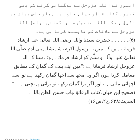
انہوں نے اللہ عزوجل سے بدگمانی کرنے کو بھی
کبيرہ گناہ قرار ديا ہے اور يہ ہمارے اس بيان پر
دليل ہے کہ اللہ عزوجل سے بدگمانی دراصل اللہ
عزوجل سے ملاقات کو ناپسند کرنا ہی ہے۔
(6)۔۔۔۔۔۔حضرت سيدنا واثلہ رضی اللہ تعالیٰ عنہ ارشاد
فرماتے ہيں کہ ميں نے رسولِ اکرم، شہنشاہ ِبنی آدم صلَّی اللہ
تعالیٰ علیہ وآلہ و سلَّم کو ارشاد فرماتے ہوئے سنا کہ اللہ
عزوجل ارشاد فرماتا ہے :”ميں اپنے بندے کے گمان کے مطابق
معاملہ کرتا ہوں اگر وہ مجھ سے اچھا گمان رکھتا ہے تو اسے
اچھائی ملتی ہے اور اگر برا گمان رکھے تو برائی پہنچتی ہے۔”
(صحیح ابن حبان،کتاب الرقائق،باب حسن الظن باللہ،
الحدیث:۶۳۸،ج۲،ص۱۶)