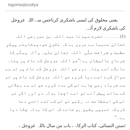
logomaqbooliya
یعنی مخلوق کی ایسی ناشکری کرناجس سے اللہ عزوجل
کی ناشکری لازم آئے۔
(1)۔۔۔۔۔۔حضرت سیدنا عبد اللہ بن عمررضی اللہ
تعالیٰ عنہما سے مروی ہے کہ مَخْزنِ جودوسخاوت، پیکرِ
عظمت و شرافت صلَّی اللہ تعالیٰ علیہ وآلہ وسلَّم کا
فرمانِ عالیشان ہے :”جو اللہ عزوجل کے نام پر پناہ
مانگے اسے پناہ دو، جو اللہ عزوجل کے نام پر تم سے
سوال کرے اسے ديا کرو، جو اللہ عزوجل کے نام پر تم
سے فریاد رسی چاہے اس کی مدد کرو، جو تم سے بھلائی
کے ساتھ پيش آئے تو اسے اچھا بدلہ دو اور اگر تم
اس کی استطاعت نہ رکھو تو اس کے لئے اتنی دعا
کروکہ تمہيں يقين ہو جائے کہ اس کا بدلہ چکا ديا
ہے۔”
(سنن النسائی، کتاب الزکاۃ ، باب من سال باللہ عزوجل ،