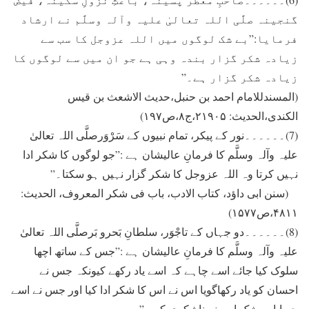
گنجینہ صلَّی اللہ تعالیٰ علیہ وآلہ وسلَّم نے ارشاد
فرمایا:”بے شک لوگوں ميں اللہ عزوجل کا سب سے
زیادہ شکر گزار بندہ وہی ہے جو ان ميں سے لوگوں کا
زيادہ شکر گزار ہے۔”
(المسندللامام احمد بن حنبل،حدیث الاشعث بن قیس
الکندی،الحدیث: ۲۱۹۰۵،ج۸،ص۱۹۷)
(7)۔۔۔۔۔۔نور کے پیکر، تمام نبیوں کے سَرْوَرصلَّی اللہ تعالیٰ
علیہ وآلہ وسلَّم کا فرمانِ عالیشان ہے :”جو لوگوں کا شکر ادا
نہيں کرتا وہ اللہ عزوجل کا شکر گزار نہيں ہو سکتا۔”
(سنن ابی داؤد، کتاب الادب، باب فی شکر المعروف، الحدیث:
۴۸۱۱،ص۱۵۷۷)
(8)۔۔۔۔۔۔دو جہاں کے تاجْوَر، سلطانِ بَحرو بَرصلَّی اللہ تعالیٰ
علیہ وآلہ وسلَّم کا فرمانِ عالیشان ہے :”جس کے ساتھ اچھا
سلوک کيا جائے اسے چاہے کہ اسے ياد رکھے کيونکہ جس نے
احسان کو ياد رکھاگويا اس نے اس کا شکر ادا کيا اور جس نے اسے
چھپايا بے شک اس نے ناشکری کی۔”