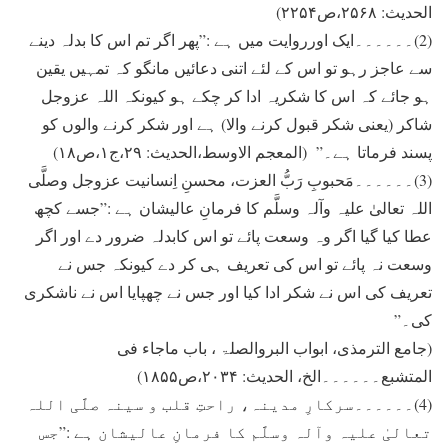
الحدیث: ۲۵۶۸،ص۲۲۵۴)
(2)۔۔۔۔۔۔ايک اورروايت ميں ہے :”پھر اگر تم اس کا بدلہ دينے
سے عاجز رہو تو اس کے لئے اتنی دعائيں مانگو کہ تمہيں يقين
ہو جائے کہ اس کا شکريہ ادا کر چکے ہو کيونکہ اللہ عزوجل
شاکر (یعنی شکر قبول کرنے والا) ہے اور شکر کرنے والوں کو
پسند فرماتا ہے۔” (المعجم الاوسط،الحدیث: ۲۹،ج۱،ص۱۸)
(3)۔۔۔۔۔۔مَحبوبِ رَبُّ العزت، محسنِ اِنسانیت عزوجل وصلَّی
اللہ تعالیٰ علیہ وآلہ وسلَّم کا فرمانِ عالیشان ہے :”جسے کچھ
عطا کيا گيا اگر وہ وسعت پائے تو اس کابدلہ ضرور دے اور اگر
وسعت نہ پائے تو اس کی تعريف ہی کر دے کيونکہ جس نے
تعريف کی اس نے شکر ادا کيا اور جس نے چھپايا اس نے ناشکری
کی۔”
(جامع الترمذی، ابواب البروالصلۃ ، باب ماجاء فی
المتشبع۔۔۔۔۔۔الخ، الحدیث: ۲۰۳۴،ص۱۸۵۵)
(4)۔۔۔۔۔۔سرکارِ مدينہ، راحتِ قلب و سينہ صلَّی اللہ
تعالیٰ علیہ وآلہ وسلَّم کا فرمانِ عالیشان ہے :”جس