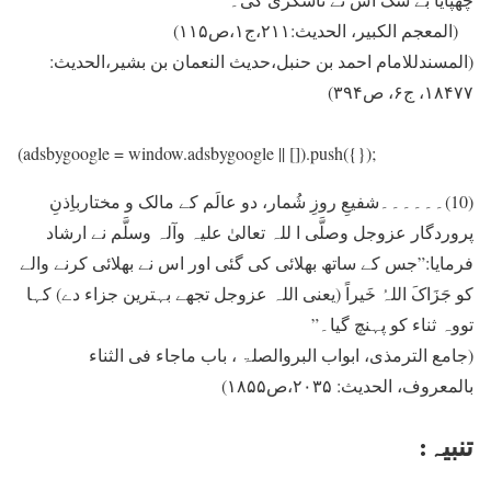
(المعجم الکبیر، الحدیث:۲۱۱،ج۱،ص۱۱۵)
(المسندللامام احمد بن حنبل،حدیث النعمان بن بشیر،الحدیث:
۱۸۴۷۷، ج۶، ص۳۹۴)
(adsbygoogle = window.adsbygoogle || []).push({});
(10)۔۔۔۔۔۔شفیعِ روزِ شُمار، دو عالَم کے مالک و مختارباِذنِ
پروردگار عزوجل وصلَّی ا للہ تعالیٰ علیہ وآلہ وسلَّم نے ارشاد
فرمایا:”جس کے ساتھ بھلائی کی گئی اور اس نے بھلائی کرنے والے
کو جَزَاکَ اللہُ خَيراً (یعنی اللہ عزوجل تجھے بہترین جزاء دے) کہا
تووہ ثناء کو پہنچ گيا۔”
(جامع الترمذی، ابواب البروالصلۃ ، باب ماجاء فی الثناء
بالمعروف، الحدیث: ۲۰۳۵،ص۱۸۵۵)
تنبیہ: