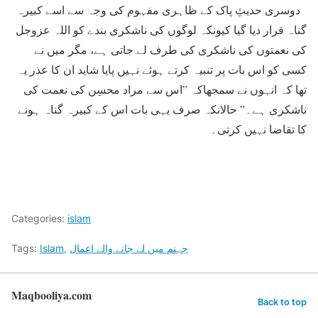
دوسری حدیثِ پاک کے ظاہری مفہوم کی وجہ سے اسے کبيرہ
گناہ قرار ديا گيا کيونکہ لوگوں کی ناشکری بندے کو اللہ عزوجل
کی نعمتوں کی ناشکری کی طرف لے جاتی ہے، مگر ميں نے
کسی کو اس بات پر تنبيہ کرتے ہوئے نہيں پایا شايد ان کا عذر يہ
تھا کہ انہوں نے سمجھاکہ ”اس سے مراد محسِن کی نعمت کی
ناشکری ہے۔” حالانکہ صرف يہی بات اس کے کبيرہ گناہ ہونے
کا تقاضا نہيں کرتی۔
Categories:
islam
جہنم میں لے جانے والے اعمال
,
Islam
Tags:
Maqbooliya.com
Back to top