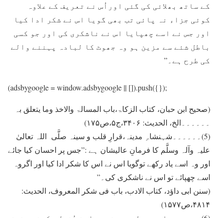
کے ساتھ بھلائی کی گئی اوراُس نے تعريف کے علاوہ
کوئی جزاء نہ پائی تب بھی گويا اس نے شکر ادا کيا
اور جس نے اسے چھپايا اس نے ناشکری کی اور جو کسی
باطل شئے سے مزين ہو وہ جھوٹ کا لبادہ پہننے والے
کی طرح ہے۔”
(adsbygoogle = window.adsbygoogle || []).push({});
(صحیح ابن حبان، کتاب الزکاۃ،باب المسالۃ والاخذ وما یتعلق بہ
۔۔۔۔۔۔الخ، الحدیث: ۳۴۰۶،ج۵،ص۱۷۵)
(5)۔۔۔۔۔۔شہنشاہِ مدینہ،قرارِ قلب و سینہ صلَّی اللہ تعالیٰ
علیہ وآلہ وسلَّم کا فرمانِ عالیشان ہے :”جس پر احسان کيا جائے
اور وہ اسے ياد رکھے توگويا اس نے اس کا شکر ادا کيا اور اگروہ
اسے چھپائے تو اس نے ناشکری کی۔”
(سنن ابی داؤد، کتاب الادب، باب فی شکر المعروف، الحدیث:
۴۸۱۴،ص۱۵۷۷)
(6)۔۔۔۔۔۔صاحبِ معطر پسینہ، باعثِ نُزولِ سکینہ، فیض