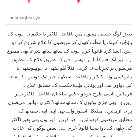
logomaqbooliya
بعض لوگ حقیقی معنوں میں باقاعِدہ ڈاکٹر یا حکیم نہ ہونے کے
باوُجُود کلینک یا مَطَب کھول کر مریضوں کا علاج شروع کر دیتے
ہیں۔ایسا کرنا قانوناً جُرم ہونے کے ساتھ ساتھ شرعاً بھی ممنوع
ہے۔نِیز ایک فن کاماہر دوسرے فن کے طریقِ علاج کے مطابِق
مریضوں پر تجرِبات نہ کرے۔ مَثَلاً اَیلو پیتھی یا ہومِیوپَیتھی یا
بائیوکِیمی والے ڈاکٹر ز باقاعِدہ سیکھے بغیر ایک دوسرے کے شعبے
کی دواؤں سے اور یونانی طِب(حکمت)کے مطابِق علاج نہ
فرمائیں۔اسی طرح جوجو حکیم صاحِبان باقاعدہ ڈاکٹر نہیں
ہیں وہ بھی جڑی بوٹیوں کے ساتھ ساتھ ڈاکٹری دوائیں مریضوں
پر نہ آزمائیں۔ میڈیکل اسٹور والے بھی اپنی اپنی سمجھ کے
مطابق مریضوں کودوائیں نہ دیا کریں۔ اور یوں بھی بِغیر ڈاکٹر
کی چِٹّھی کے دوا بیچنا قانوناً جُرم ہے۔ بعض لوگوں کی عادت
ہوتی ہے کہ جہاں کسی مریض سے مُلاقات ہوئی جَھٹ کوئی