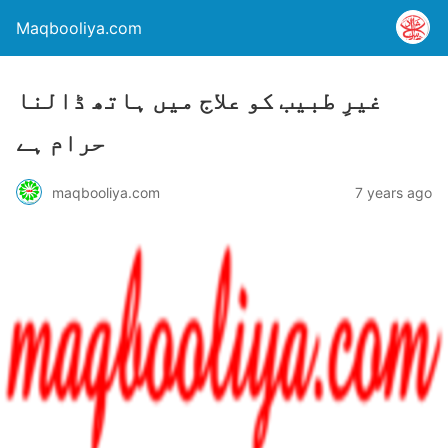
Maqbooliya.com
غیرِ طبیب کو علاج میں ہاتھ ڈالنا
حرام ہے
maqbooliya.com
7 years ago