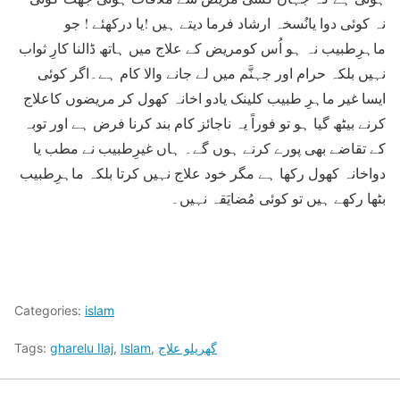
نہ کوئی دوا یانُسخہ ارشاد فرما دیتے ہیں !یا درکھئے ! جو
ماہرِطبیب نہ ہو اُس کومریض کے علاج میں ہاتھ ڈالنا کارِ ثواب
نہیں بلکہ حرام اور جہنَّم میں لے جانے والا کام ہے۔اگر کوئی
ایسا غیر ماہرِ طبیب کلینک یادو اخانہ کھول کر مریضوں کاعلاج
کرنے بیٹھ گیا ہو تو فوراً یہ ناجائز کام بند کرنا فرض ہے اور توبہ
کے تقاضے بھی پورے کرنے ہوں گے۔ ہاں غیرِطبیب نے مطب یا
دواخانہ کھول رکھا ہے مگر خود علاج نہیں کرتا بلکہ ماہرِطبیب
بٹھا رکھے ہیں تو کوئی مُضایَقہ نہیں۔
Categories:
islam
گھریلو علاج
,
Islam
,
gharelu Ilaj
Tags: