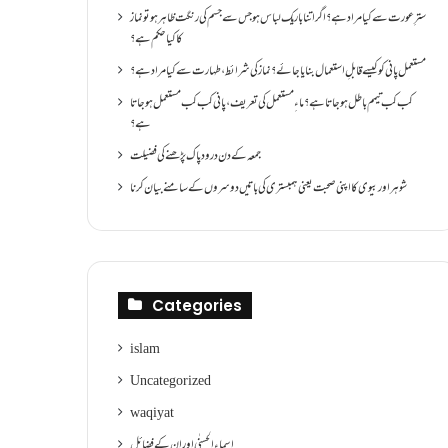
سترِ عورت سے کیا مراد ہے؟اگر اتنا باریک لباس ہو جس سے جسم کی رنگت ظاہر ہو تو نماز
کا کیا حکم ہے؟
مستعمل پانی کو کیسے قابلِ استعمال بنایا جائے؟ نماز کی شرائط ،طہارت سے کیا مراد ہے؟
کب کب تیمم باطل ہو جاتا ہے؟ ماءِ مستعمل کی تعریف ،پانی کب کب مستعمل ہو جاتا
ہے؟
جمعہ کے دن درود پاک پڑھنے کی فضیلت
شوہر اور بیوی کا اپنی صحبت یعنی ہمبستری کی باتیں دوسروں کے سامنے بیان کرنا
Categories
islam
Uncategorized
waqiyat
اسماءالحسنٰی اور ان کے فضائل