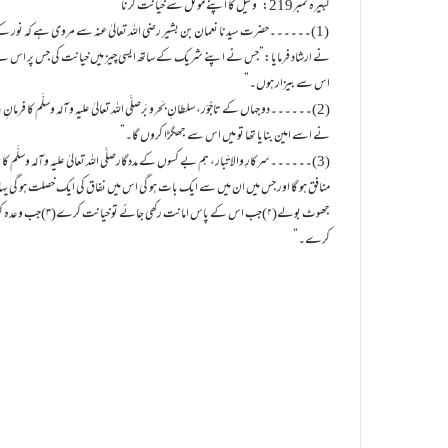
کبيرہ نمبر219: وکيل کا اپنے موکل سے خيانت کرنا
(1)۔۔۔۔۔۔حضرت سيدنا نعمان بن بشير رضی اللہ تعالیٰ عنہ سے مروی ہے کہ نور کے پیکر، 
نے ارشاد فرمايا:”جس نے اپنے شريک کے ساتھ ايسی چيز ميں خيانت کی جس پر اس نے اسے
اس سے بيزار ہوں۔”
(2)۔۔۔۔۔۔دو جہاں کے تاجْوَر، سلطانِ بَحرو بَرصلَّی اللہ تعالیٰ علیہ وآلہ وسلَّم
نے اسے امين بنايا تھا تو ميں اس سے جھگڑا کروں گا۔”
کرے۔”