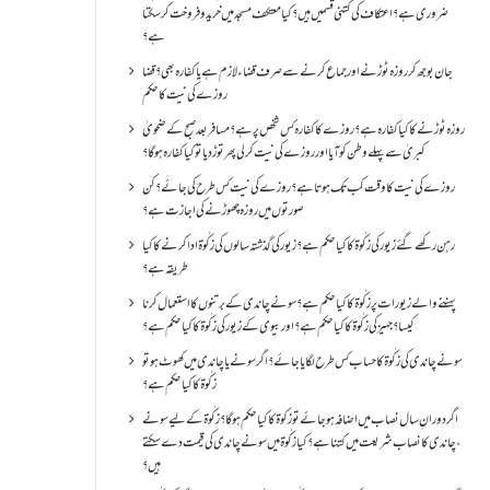
ضروری ہے؟اعتکاف کی کتنی قسمیں ہیں؟کیا معتکف مسجد میں خرید و فروخت کر سکتا
ہے؟
جان بوجھ کر روزہ ٹوڑنے اور جماع کرنے سے صرف قضاء لازم ہے یا کفارہ بھی؟ قضا
روزے کی نیت کا حکم
روزہ ٹوڑنے کا کیا کفارہ ہے؟روزے کا کفارہ کس شخص پر ہے؟ مسافر بعد صبح کے ضحویٰ
کبریٰ سے پہلے وطن کو آیا اور روزے کی نیت کر لی پھر توڑ دیا تو کیا کفارہ ہو گا؟
روزے کی نیت کا وقت کب تک ہوتا ہے؟ روزے کی نیت کس طرح کی جائے؟ کن
صورتوں میں روزہ چھوڑنے کی اجازت ہے؟
رہن رکھے گئے زیور کی زکٰوۃ کا کیا حکم ہے؟زیور کی گذشتہ سالوں کی زکٰوۃ ادا کرنے کا کیا
طریقہ ہے؟
پہننے والے زیورات پر زکٰوۃ کا کیا حکم ہے؟ سونے چاندی کے برتنوں کا استعمال کرنا
کیسا؟ جہیز کی زکٰوۃ کا کیا حکم ہے؟ اور بیوی کے زیور کی زکٰوۃ کا کیا حکم ہے؟
سونے چاندی کی زکٰوۃ کا حساب کس طرح لگایا جائے؟ اگر سونے یا چاندی میں کھوٹ ہو تو
زکٰوۃ کا کیا حکم ہے؟
اگر دورانِ سال نصاب میں اضافہ ہو جائے تو زکوۃ کا کیا حکم ہو گا؟ زکٰوۃ کے لیے سونے
،چاندی کا نصاب شریعت میں کتنا ہے؟ کیا زکٰوۃ میں سونے چاندی کی قیمت دے سکتے
ہیں؟