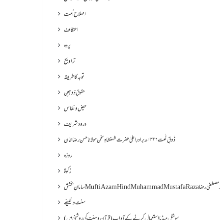
اصلاح اُمت
اعتکاف
پردہ
تراویح
توبہ کا طریقہ
حقوقِ ذوجین
حیض و نفاس
درود شریف
ذَوقِ نَعت ۱۳۲۶ھ برادرِ اعلیٰ حضرت شہنشاہِ سخن مولانا حسن رضا خان
روزہ
زکٰوۃ
Muf مفتی اعظم ھند محمد مصطفیٰ رضا
سنت وظیفے
سوشل میڈیا استعمال کرنے کے آداب (قرآن و سنت کی روشنی میں)