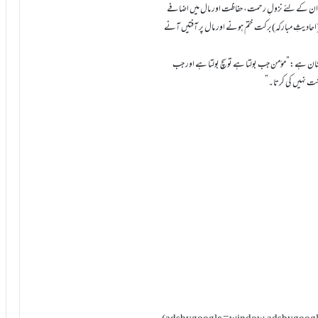
ہيں ان کے لئے نزولِ رحمت، حفاظت اور مال ميں اضافے
ہ(احادیثِ مبارکہ)برکت ختم ہونے اور مال پر آفتيں آنے
نِ عالیشان ہے:”مؤمن جب بولتا ہے تو سچ بولتا ہے اور جب
نت نہيں کی کرتا۔”