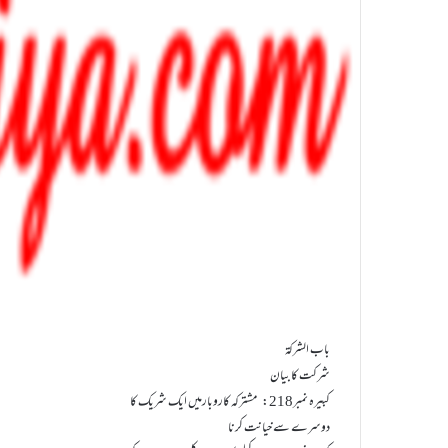
باب الشرکۃ
شرکت کا بیان
کبيرہ نمبر218: مشترکہ کاروبارمیں ایک شریک کا
دوسرے سے خيانت کرنا