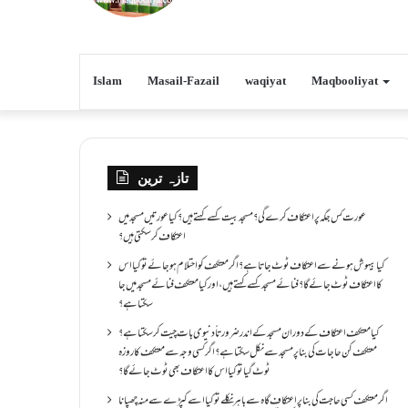
Islam
Masail-Fazail
waqiyat
Maqbooliyat
تازہ ترین
عورت کس جگہ پر اعتکاف کرے گی؟مسجد بیت کسے کہتے ہیں؟کیا عورتیں مسجد میں
اعتکاف کر سکتی ہیں؟
کیا بیہوش ہونے سے اعتکاف ٹوٹ جاتا ہے؟ اگر معتکف کو احتلام ہو جائے تو کیا اس
کا اعتکاف ٹوٹ جائے گا؟فنائے مسجد کسے کہتے ہیں ، اور کیا معتکف فنائے مسجد میں جا
سکتا ہے؟
کیا معتکف اعتکاف کے دوران مسجد کے اندر ضرورتاً دنیوی بات چیت کر سکتا ہے؟
معتکف کن حاجات کی بنا پر مسجد سے نکل سکتا ہے؟ اگر کسی وجہ سے معتکف کا روزہ
ٹوٹ گیا تو کیا اس کا اعتکاف بھی ٹوٹ جائے گا؟
اگر معتکف کسی حاجت کی بنا پر اعتکاف گاہ سے باہر نکلے تو کیا اسے کپڑے سے منہ چھپانا