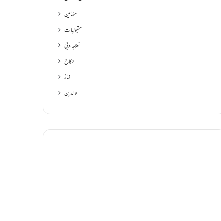
مضامین
مقبولیات
نعتیہ ادبی
نکاح
نماز
والدین