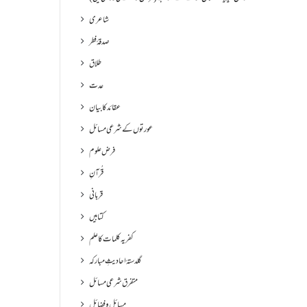
شاعری
صدقۂ فطر
طلاق
عدت
عقائد کا بیان
عورتوں کے شرعی مسائل
فرض علوم
قُرآنِ
قربانی
کتابیں
کفریہ کلمات کا علم
گلدستۂ احادیثِ مبارکہ
متفرق شرعی مسائل
مسائل و فضائل