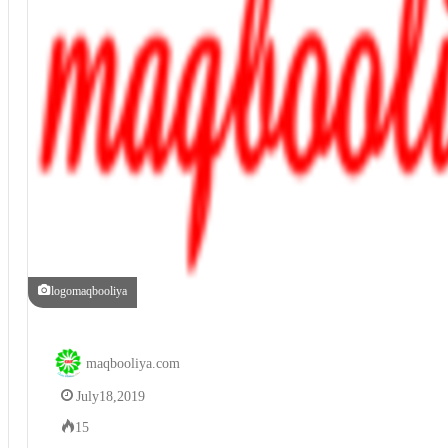
logomaqbooliya
maqbooliya.com
July 18, 2019
15