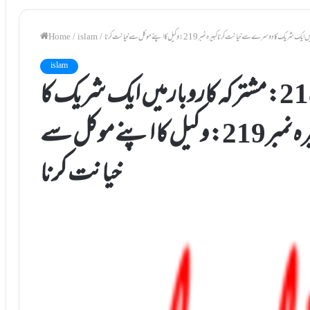
Home
/
islam
/
islam
شرکت کا بیان کبيرہ نمبر218: مشترکہ کاروبارمیں ایک شریک کا
دوسرے سے خيانت کرنا کبيرہ نمبر219: وکيل کا اپنے موکل سے
خيانت کرنا