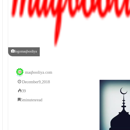
logomaqbooliya
maqbooliya.com
December 9, 2018
39
5 minutes read