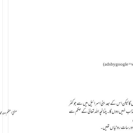
(adsbygoogle = w
ردوں گا لیکن اس کے بعد بنی اسرائیل میں سے جو کفر
عذاب نہیں دوں گا۔ چنانچہ اللہ تعالیٰ کے حکم سے
سامانِ بخشش ti Azam Hind Muhammad Mustafa Raza
ور سات روٹیاں تھیں۔