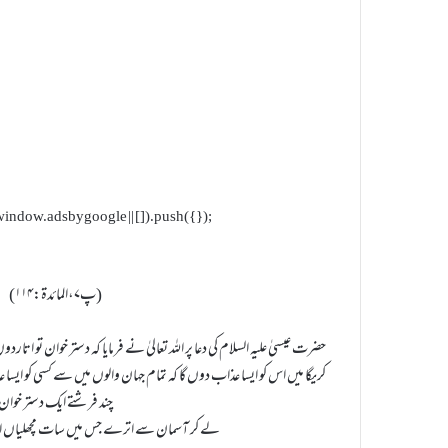
indow.adsbygoogle || []).push({});
(پ۷،المائدۃ:۱۱۴)
حضرت عیسیٰ علیہ السلام کی دعا پر اللہ تعالیٰ نے فرمایا کہ دستر خوان تو اتا
کریگا میں اس کو ایسا عذاب دوں گا کہ تمام جہان والوں میں سے کسی کو ایسا 
چند فرشتے ایک دستر خوان
لے کر آسمان سے اترے جس میں سات مچھلیاں ا