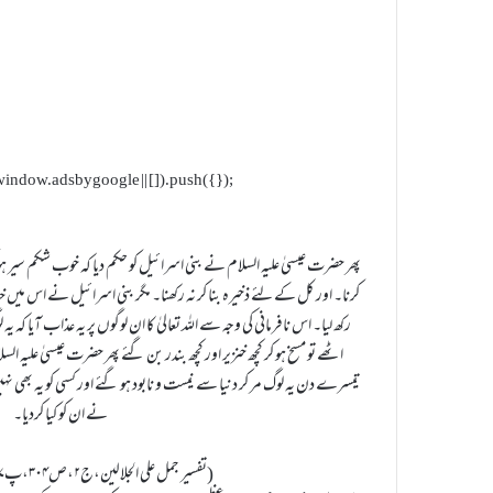
indow.adsbygoogle || []).push({});
پھر حضرت عیسیٰ علیہ السلام نے بنی اسرائیل کو حکم دیا کہ خوب شکم سیر ہو 
کرنا۔ اور کل کے لئے ذخیرہ بنا کر نہ رکھنا۔ مگر بنی اسرائیل نے اس میں خ
رکھ لیا۔ اس نافرمانی کی وجہ سے اللہ تعالیٰ کا ان لوگوں پر یہ عذاب آیا کہ
اٹھے تو مسخ ہو کر کچھ خنزیر اور کچھ بندر بن گئے پھر حضرت عیسیٰ علیہ ا
تیسرے دن یہ لوگ مر کر دنیا سے نیست و نابود ہو گئے اور کسی کو یہ بھی نہیں 
نے ان کو کیا کردیا۔
(تفسیر جمل علی الجلالین،ج۲،ص۳۰۴،پ۷،المائدۃ:۱۱۵)