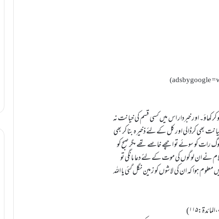
(adsbygoogle = w
کر کھاؤ۔ اور خبردار اس میں کسی قسم کی خیانت نہ
یانت بھی کرڈالی اور کل کے لئے ذخیرہ بنا کر بھی
 یہ لوگ رات کو سوئے تو اچھے خاصے تھے مگر صبح کو
لسلام نے ان لوگوں کی موت کے لئے دعا مانگی تو
معلوم ہوا کہ ان کی لاشوں کو زمین نگل گئی یا اللہ