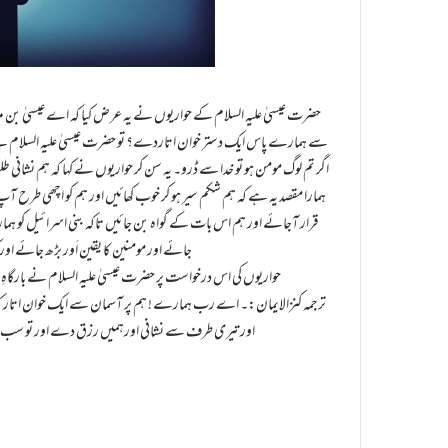
حضرت عیسیٰ علیہ السلام کے حواریوں نے یہ عرض کیا کہ اے عیسیٰ بن م
سے ہمارے پاس ایک دستر خوان اتاردے؟ تو حضرت عیسیٰ علیہ السلام ن
اگر تم لوگ مومن ہو تو خدا سے ڈرو۔ یہ سن کر حواریوں نے کہا کہ ہم نشان
ہمارا مقصد یہ ہے کہ ہم شکم سیر ہو کر خوب کھائیں اور ہم کو اچھی طرح 
قرار آجائے اور ہم اس بات کے گواہ بن جائیں تاکہ بنی اسرائیل کو ہم
جائے اور مومنین کا یقین اَور بڑھ جائے اور 
(۱)حواریوں کی اس درخواست پر حضرت عیسیٰ علیہ السلام نے بارگاہ
ترجمہ کنزالایمان:۔ اے رب ہمارے ! ہم پر آسمان سے ایک خوان اتار ک
اور تیری طرف سے نشانی اورہمیں رزق دے اور تو سب 