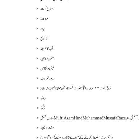
اصلاح اُمت
اعتکاف
پردہ
تراویح
توبہ کا طریقہ
حقوقِ ذوجین
حیض و نفاس
درود شریف
ذَوقِ نَعت ۱۳۲۶ھ برادرِ اعلیٰ حضرت شہنشاہِ سخن مولانا حسن رضا خان
روزہ
زکٰوۃ
Muf مفتی اعظم ھند محمد مصطفیٰ رضا
سنت وظیفے
سوشل میڈیا استعمال کرنے کے آداب (قرآن و سنت کی روشنی میں)