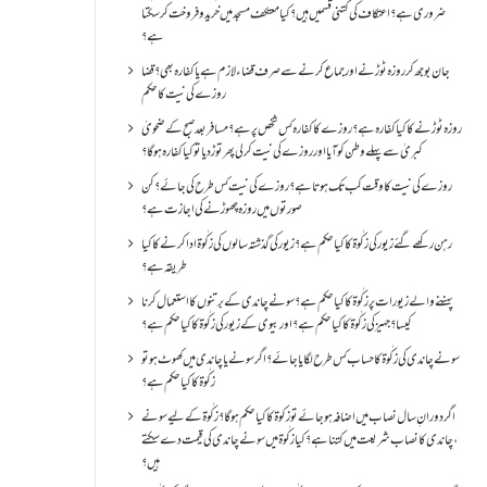
ضروری ہے؟اعتکاف کی کتنی قسمیں ہیں؟کیا معتکف مسجد میں خرید و فروخت کر سکتا
ہے؟
جان بوجھ کر روزہ ٹوڑنے اور جماع کرنے سے صرف قضاء لازم ہے یا کفارہ بھی؟ قضا
روزے کی نیت کا حکم
روزہ ٹوڑنے کا کیا کفارہ ہے؟روزے کا کفارہ کس شخص پر ہے؟ مسافر بعد صبح کے ضحویٰ
کبریٰ سے پہلے وطن کو آیا اور روزے کی نیت کر لی پھر توڑ دیا تو کیا کفارہ ہو گا؟
روزے کی نیت کا وقت کب تک ہوتا ہے؟ روزے کی نیت کس طرح کی جائے؟ کن
صورتوں میں روزہ چھوڑنے کی اجازت ہے؟
رہن رکھے گئے زیور کی زکٰوۃ کا کیا حکم ہے؟زیور کی گذشتہ سالوں کی زکٰوۃ ادا کرنے کا کیا
طریقہ ہے؟
پہننے والے زیورات پر زکٰوۃ کا کیا حکم ہے؟ سونے چاندی کے برتنوں کا استعمال کرنا
کیسا؟ جہیز کی زکٰوۃ کا کیا حکم ہے؟ اور بیوی کے زیور کی زکٰوۃ کا کیا حکم ہے؟
سونے چاندی کی زکٰوۃ کا حساب کس طرح لگایا جائے؟ اگر سونے یا چاندی میں کھوٹ ہو تو
زکٰوۃ کا کیا حکم ہے؟
اگر دورانِ سال نصاب میں اضافہ ہو جائے تو زکوۃ کا کیا حکم ہو گا؟ زکٰوۃ کے لیے سونے
،چاندی کا نصاب شریعت میں کتنا ہے؟ کیا زکٰوۃ میں سونے چاندی کی قیمت دے سکتے
ہیں؟