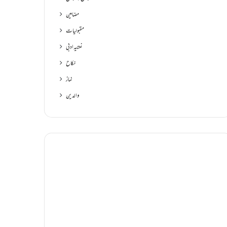
مضامین
مقبولیات
نعتیہ ادبی
نکاح
نماز
والدین