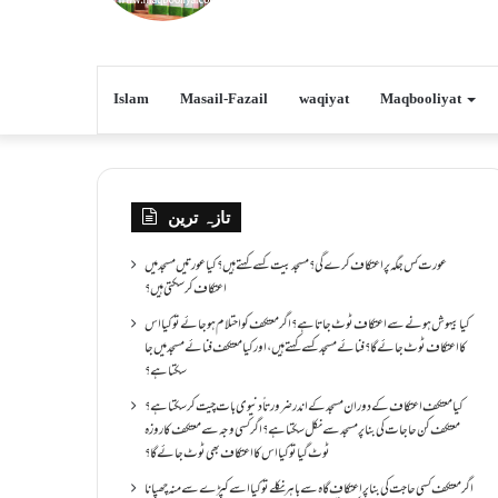
Islam
Masail-Fazail
waqiyat
Maqbooliyat
تازہ ترین
عورت کس جگہ پر اعتکاف کرے گی؟مسجد بیت کسے کہتے ہیں؟کیا عورتیں مسجد میں
اعتکاف کر سکتی ہیں؟
کیا بیہوش ہونے سے اعتکاف ٹوٹ جاتا ہے؟ اگر معتکف کو احتلام ہو جائے تو کیا اس
کا اعتکاف ٹوٹ جائے گا؟فنائے مسجد کسے کہتے ہیں ، اور کیا معتکف فنائے مسجد میں جا
سکتا ہے؟
کیا معتکف اعتکاف کے دوران مسجد کے اندر ضرورتاً دنیوی بات چیت کر سکتا ہے؟
معتکف کن حاجات کی بنا پر مسجد سے نکل سکتا ہے؟ اگر کسی وجہ سے معتکف کا روزہ
ٹوٹ گیا تو کیا اس کا اعتکاف بھی ٹوٹ جائے گا؟
اگر معتکف کسی حاجت کی بنا پر اعتکاف گاہ سے باہر نکلے تو کیا اسے کپڑے سے منہ چھپانا