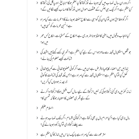
اگر دورانِ سال نصاب میں کمی ہو جائے تو زکٰوۃ کا کیا حکم ہو گا؟ نا بالغ ، اور پاگل کی زکٰوۃ کا
کیا حکم ہے؟ اگر ایک ہی جنس کے مختلف اموال ہوں تو زکٰوۃ کا حساب کیسے لگائیں گے؟
اگر گواہ فاسق ہوں تو کیا ان کی گواہی سے نکاح منعقد ہو جائے گا؟ محرمات سے کیا مراد
ہے؟ نسبی محرمات کونسی ہیں؟
کیا ایجاب و قبول میں ماضی کا لفظ ہونا ضروری ہے؟ نکاح کے مستحبات، نکاح کس عمر
میں ہو؟
جو شخص استقبال قبلہ سے عاجز ہو اس کے لیے کیا حکم ہے؟ تحرّی کسے کہتے ہیں؟ قبلہ کی
شناخت کیسے معلوم کی جائے؟
نماز میں جن اعضاء کا چھپانا فرض ہے ان میں سے اگر کوئی عضو چوتھائی سے کم یا چوتھائی
کھل گیا تو کیا حکم ہے؟استقبالِ قبلہ سے کیا مراد ہے؟جس جگہ قبلہ کی شناخت کا کوئی
ذریعہ نہ ہو وہاں کیا کریں؟
زمانۂ کفر میں دی گئی زکٰوۃ ہو گی کہ نہیں؟زکٰوۃ کے لیے سال کب مکمل ہو گا؟زکٰوۃ ادا کرنے
کے لیے قمری مہینوں کا اعتبار ہو گا کہ شمسی کا؟
السلام علیکم
مالِ نامی کیا ہے؟ کیا حرام مال پر بھی زکوۃ ہے؟ زکٰوۃ کی اقسام ،اگر مالک نصاب ہونے
سے پہلے زکٰوۃ دی تو کیا زکوه ہو جائےگی؟
ستر عورت سے کیا مراد ہے باریک لباس میں نماز کا کیا حکم ہے