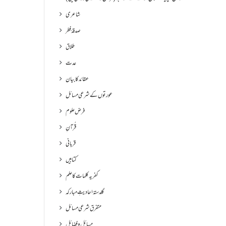
شاعری
صدقۂ فطر
طلاق
عدت
عقائد کا بیان
عورتوں کے شرعی مسائل
فرض علوم
قُرآنِ
قربانی
کتابیں
کفریہ کلمات کا علم
گلدستۂ احادیثِ مبارکہ
متفرق شرعی مسائل
مسائل و فضائل