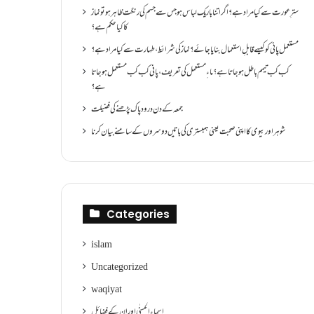
سترِ عورت سے کیا مراد ہے؟اگر اتنا باریک لباس ہو جس سے جسم کی رنگت ظاہر ہو تو نماز
کا کیا حکم ہے؟
مستعمل پانی کو کیسے قابلِ استعمال بنایا جائے؟ نماز کی شرائط ،طہارت سے کیا مراد ہے؟
کب کب تیمم باطل ہو جاتا ہے؟ ماءِ مستعمل کی تعریف ،پانی کب کب مستعمل ہو جاتا
ہے؟
جمعہ کے دن درود پاک پڑھنے کی فضیلت
شوہر اور بیوی کا اپنی صحبت یعنی ہمبستری کی باتیں دوسروں کے سامنے بیان کرنا
Categories
islam
Uncategorized
waqiyat
اسماءالحسنٰی اور ان کے فضائل