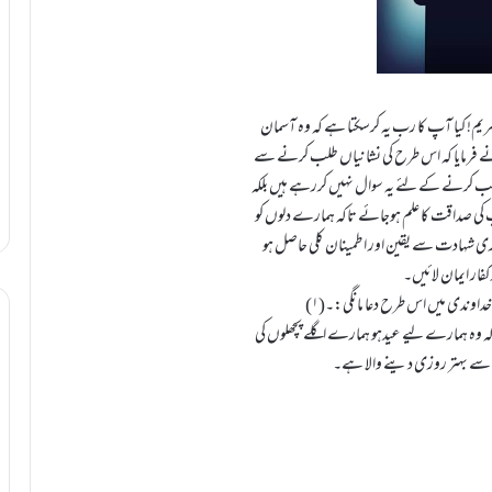
ریم! کیا آپ کا رب یہ کرسکتا ہے کہ وہ آسمان
ے فرمایا کہ اس طرح کی نشانیاں طلب کرنے سے
ی طلب کرنے کے لئے یہ سوال نہیں کررہے ہیں بلکہ
آپ کی صداقت کا علم ہوجائے تاکہ ہمارے دلوں کو
اری شہادت سے یقین اور اطمینان کلی حاصل ہو
کفار ایمان لائیں۔
ِ خداوندی میں اس طرح دعا مانگی:۔
ہ وہ ہمارے لیے عیدہو ہمارے اگلے پچھلوں کی
سے بہتر روزی دینے والا ہے۔