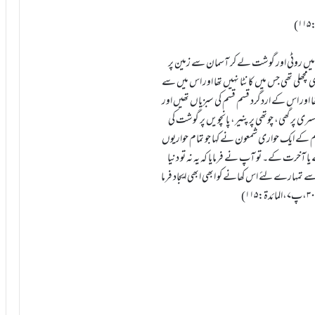
یں روٹی اور گوشت لے کر آسمان سے زمین پر
مچھلی تھی جس میں کانٹا نہیں تھا اور اس میں سے
ور اس کے اردگرد قسم قسم کی سبزیاں تھیں اور
 پر گھی، چوتھی پر پنیر، پانچویں پر گوشت کی
ام کے ایک حواری شمعون نے کہا جو تمام حواریوں
یا آخرت کے۔ تو آپ نے فرمایا کہ یہ نہ تو دنیا
ے تمہارے لئے اس کھانے کو ابھی ابھی ایجاد فرما