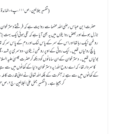
(تفسیر جلالین،ص۱۱۱،پ۷،المائدۃ:۱۱۵)
حضرت ابن عباس رضی اللہ عنہما سے روایت ہے کہ فرشتے دستر خوان م
نازل ہوئے اور بعض روایتوں میں یہ بھی آیا ہے کہ تلی ہوئی ایک بہت بڑی 
روغن ٹپک رہا تھا اور اس کے سر کے پاس نمک اور دم کے پاس سرکہ تھا ا
پانچ روٹیاں تھیں۔ ایک روٹی کے اوپر روغن زیتون، دوسری پر شہد، تیسری
بوٹیاں تھیں۔ دستر خوان کے ان سامانوں کو دیکھ کر حضرت عیسیٰ علیہ السل
کا سردار تھا، کہ اے روح اللہ! یہ دستر خوان دنیا کے کھانوں میں سے ہے 
کے کھانوں میں سے ہے نہ آخرت کے بلکہ اللہ تعالیٰ نے اپنی قدرت کاملہ س
کر بھیجا ہے۔ (تفسیر جمل علی الجلالین،ج۲،ص۳۰۴،پ۷،المائدۃ:۱۱۵)