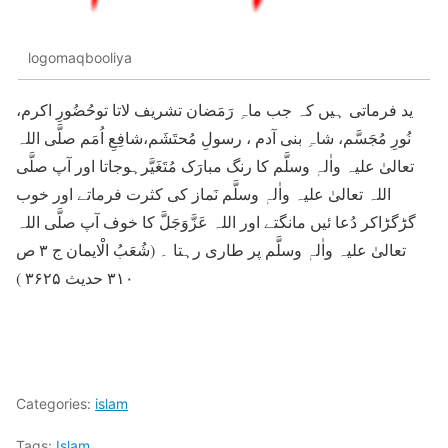
logomaqbooliya
ید فرماتی ہیں کہ جب ماہِ رَمَضان تشریف لاتا توحُضُورِ اکرم،
نُورِ مُجَسَّم، شاہِ بنی آدم ، رسولِ مُحتَشَم،شافِعِ اُمَم صلَّی اللہ
تعالیٰ علیہ واٰلہٖ وسلَّم کا رنگ مبارَک مُتَغَیَّرہوجاتا اور آپ صلَّی
اللہ تعالیٰ علیہ واٰلہٖ وسلَّم نَماز کی کثرت فرماتے اور خوب
گڑگڑاکر دُعا ئیں مانگتے اور اللہ عَزَّوَجَلَّ کا خوف آپ صلَّی اللہ
تعالیٰ علیہ واٰلہٖ وسلَّم پر طاری رہتا ۔ (شُعَبُ الْایمان ج ۳ ص
۳۱۰ حدیث ۳۶۲۵ )
Categories:
islam
Tags:
Islam