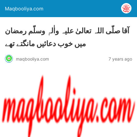
Maqbooliya.com
آقا صلّی اللہ تعالیٰ علیہ واٰلہٖ وسلّم رمضان
میں خوب دعائیں مانگتے تھے
maqbooliya.com
7 years ago