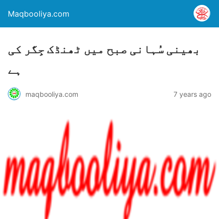
Maqbooliya.com
بھینی سُہانی صبح میں ٹھنڈک جِگر کی
ہے
maqbooliya.com
7 years ago