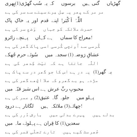
گھڑیاں گنی ہیں برسوں کہ یہ سُب گھڑی(1)پِھری
مر مر کے پھر یہ سِل مِرے سینے سے سر کی ہے
اللّٰہُ اَ کْبَر! اپنے قدم اور یہ خاکِ پاک
حسرت ملائکہ کو جہاں وَضعِ سر کی ہے
معراج کا سماں ہے کہاں پہنچے زائرو!
کُرسی سے اُونچی کُرسی اسی پاک گھر کی ہے
عشاقِ رَوضہ(1) سجدہ میں سُوئے حرم جُھکے
اللّٰہ جانتا ہے کہ نیّت کِدھر کی ہے
یہ گھر(1) یہ در ہے اس کا جو گھر در سے پاک ہے
مژدہ ہو بے گھرو کہ صلا اچّھے گھر کی ہے
محبوبِ ربِّ عرش ہے اس سَبز قبّہ میں
پہلو میں جلوہ گاہ عتیق(2) و عمر کی ہے
چھائے(3) ملائکہ ہیں لگاتار ہے درود!
بدلے ہیں پہرے بدلی میں بارش دُرر کی ہے
سعدین(1) کا قِران ہے پہلوئے ماہ میں
جُھرمٹ کیے ہیں تارے تجلّی قمر کی ہے