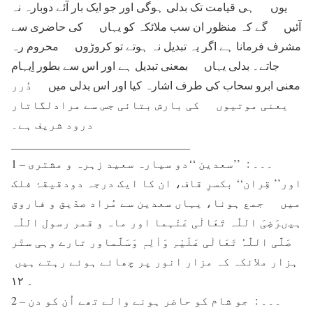
یوں ہی قیامت تک بدلی ہوگی اور جو ایک بار آئے دوبارہ نہ
آئیں گے کہ منظور ان سب ملائکہ کو یہاں کی حاضری سے
مشرف فرمانا ہے اگر یہ تبدیل نہ ہوتے تو کروڑوں محروم رہ
جاتے۔ بدلی یہاں بمعنی تبدیل ہے اور اس سے بطور اِیہام
معنی ابرو سحاب کی طرف اشارہ کیا اور اس بدلی میں دُرر
یعنی موتیوں کی بارش بتائی جس سے مرادلگاتار
درود شریف ہے۔
________________________________
1 – ۔۔۔ : ’’سعدین ‘‘دو سیارہ سعید زہرہ و مشتری
اور’’ قِران‘‘ بکسرِ قاف، ان کا ایک درجہ دودقیقۂ فلک
میں جمع ہونا، یہاں سعدین سے مُراد صدّیق و فاروق
ہیںرَضِیَ اللّٰہ تَعَالٰی عَنْہما اور ماہ و قمر رسول اللّٰہ
صَلَّی اللّٰہُ تَعَالٰی عَلَیْہِ وَاٰلِہٖ وَسَلَّماور تارے وہی ستّر
ہزار ملائکہ کہ مزار انور پر چھائے ہوئے رہتے ہیں
۔ ۱۲
2 – ۔۔۔ : جو شام کو حاضر ہونے والے تھے اُن کو دن