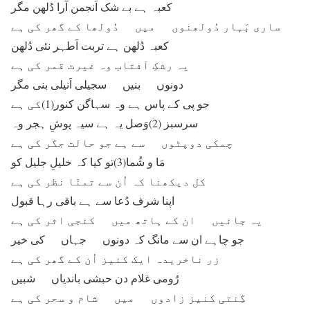
کعبہ ہے بے شک اَنجمن آرا دُلھن مگر
ساری بَہار دُولھنوں میں دُولھا کے گھر کی ہے
کعبہ دُلھن ہے تربت اَطہر نئی دُلھن
یہ رشکِ آفتاب وہ غیرت قمر کی ہے
دونوں بنیں سجیلی اَنیلی بنی مگر
جو پی کے پاس ہے وہ سہاگن کنور(1)کی ہے
سرسبز (2)وَصل یہ ہے سیہ پوشِ ہجر وہ
چمکی دوپٹوں سے ہے جو حالت جگر کی ہے
مَا و شُما(3)تو کیا کہ خلیلِ جلیل کو
کل دیکھنا کہ اُن سے تمنّا نظر کی ہے
اپنا شرف دُعا سے ہے باقی رہا قبول
یہ جانیں ان کے ہاتھ میں کنجی اثر کی ہے
جو چاہے ان سے مانگ کہ دونوں جہاں کی خیر
زر ناخریدہ ایک کنیز اُن کے گھر کی ہے
رُومی غلام دن حبشی باندیاں شبیں
گِنتی کنیز زادوں میں شام و سحر کی ہے