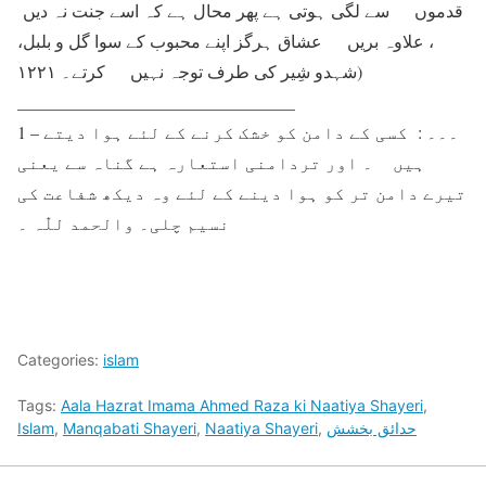
قدموں سے لگی ہوتی ہے پھر محال ہے کہ اسے جنت نہ دیں
، علاوہ بریں عشاق ہرگز اپنے محبوب کے سوا گل و بلبل،
شہدو شِیر کی طرف توجہ نہیں کرتے۔ ۱۲۲۱)
________________________________
1 – ۔۔۔ : کسی کے دامن کو خشک کرنے کے لئے ہوا دیتے
ہیں ۔ اور تردامنی استعارہ ہے گناہ سے یعنی
تیرے دامن تر کو ہوا دینے کے لئے وہ دیکھ شفاعت کی
نسیم چلی۔ والحمد للّٰہ ۔
Categories:
islam
Tags:
Aala Hazrat Imama Ahmed Raza ki Naatiya Shayeri
,
حدائق بخشش
,
Naatiya Shayeri
,
Manqabati Shayeri
,
Islam