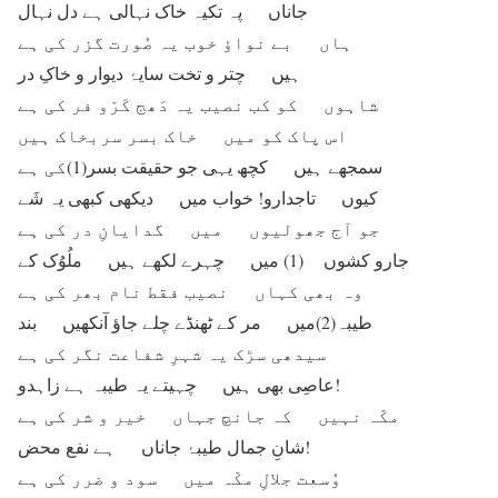
جاناں پہ تکیہ خاک نہالی ہے دل نہال
ہاں بے نواؤ خوب یہ صُورت گزر کی ہے
ہیں چتر و تخت سایۂ دیوار و خاکِ در
شاہوں کو کب نصیب یہ دَھج کَرّو فر کی ہے
اس پاک کو میں خاک بسر سربخاک ہیں
سمجھے ہیں کچھ یہی جو حقیقت بسر(1)کی ہے
کیوں تاجدارو! خواب میں دیکھی کبھی یہ شَے
جو آج جھولیوں میں گدایانِ در کی ہے
جارو کشوں (1) میں چہرے لکھے ہیں ملُوُک کے
وہ بھی کہاں نصیب فقط نام بھر کی ہے
طیبہ(2)میں مر کے ٹھنڈے چلے جاؤ آنکھیں بند
سیدھی سڑک یہ شہرِ شفاعت نگر کی ہے
عاصِی بھی ہیں چہیتے یہ طیبہ ہے زاہدو!
مکّہ نہیں کہ جانچ جہاں خیر و شر کی ہے
شانِ جمال طیبۂ جاناں ہے نفع محض!
وُسعت جلالِ مکّہ میں سود و ضرر کی ہے