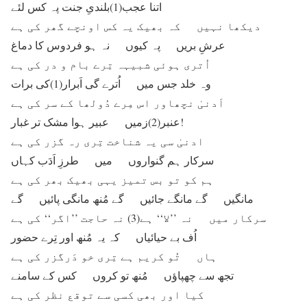
اتنا عجب(1)بلندیِ جنت پہ کس لئے
دیکھا نہیں کہ بھیک یہ کس اونچے گھر کی ہے
عرشِ بریں پہ کیوں نہ ہو فردوس کا دماغ
اُتری ہوئی شبیہہ تِرے بام و در کی ہے
وہ خلد جس میں اُترے گی اَبرار(1)کی برات
اَدنیٰ نچھاور اس مِرے دُولھا کے سر کی ہے
عنبر(2)زمیں عبیر ہوا مشک تر غبار!
ادنیٰ سی یہ شناخت تِری رہ گزر کی ہے
سرکار ہم گنواروں میں طرزِ اَدَب کہاں
ہم کو تو بس تمیز یہی بھیک بھر کی ہے
مانگیں گے مانگے جائیں گے مُنھ مانگی پائیں گے
سرکار میں نہ ’’لا‘‘ ہے(3) نہ حاجت ’’اگر‘‘ کی ہے
اُف بے حیائیاں کہ یہ مُنھ اور تِرے حضور
ہاں تُو کریم ہے تِری خو دَرگزر کی ہے
تجھ سے چھپاؤں مُنھ تو کروں کس کے سامنے
کیا اور بھی کسی سے توقع نظر کی ہے