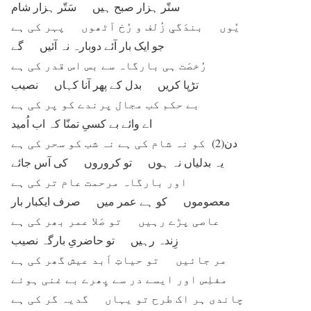
ستّر ہزار صبح ہیں سَتّر ہزار شام
یُوں بندَگیِ زُلف و رُخ آٹھوں پہر کی ہے
جو ایک بار آئے دوبارہ نہ آئیں گے
رُخصَت ہی بارگاہ سے بس اس قدر کی ہے
تڑپا کریں بدل کے پھر آنا کہاں نصیب
بے حکم کب مجال پرندے کو پر کی ہے
اے وائے بے کسیِ تمنّا کہ اب اُمید
دن(2) کو نہ شام کی ہے نہ شب کو سحر کی ہے
یہ بدلیاں نہ ہوں تو کروروں کی آس جائے
اور بارگاہ مرحمت عام تر کی ہے
معصوموں کو ہے عمر میں صرف ایکبار بار
عاصی پڑے رہیں تو صَلا عمر بھر کی ہے
زِندہ رہیں تو حاضریِ بارگہ نصیب
مر جائیں تو حیاتِ اَبد عیش گھر کی ہے
مفلِس اور ایسے در سے پِھرے بے غنی ہوئے
چاندی ہر اک طرح تو یہاں گدیہ گر کی ہے