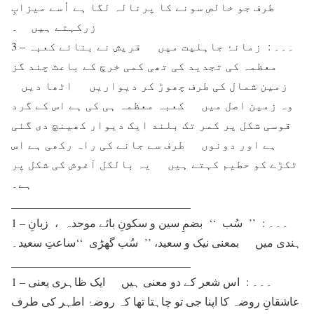
طرف جو خالص سونے کا پرنالہ لگا ہے اُسے میزابِ
زرکہتے ہیں ۔
3 – ۔۔۔ : زمانۂ جاہلیت میں قریش نے بنائے کعبہ
معظمہ کی تجدید کی تھی کمی خرچ کے باعث چند گز
زمین شمال کی طرف چھوڑ کر دیواریں اٹھا دیں
وہ زمین اصل میں کعبہ معظمہ ہی کی ہے اس کے گرد
قوسی شکل پر کمر تک بلند ایک دیوار کھینچ دی گئی
ہے اور دونوں طرف سے جانے کی راہ رکھی ہے اس
ٹکڑے کو حطیم کہتے ہیں یہ بالکل آغوش کی شکل پر
ہے۔
________________________________
1 – ۔۔۔ : ’’ سُب ‘‘ بضمِ سین و سکونِ بائے موحدہ ، زبانِ
ہندی میں بمعنی نیک و سعید، ’’ سُب گھڑی ‘‘ساعتِ سعید۔
________________________________
1 – ۔۔۔ : اس شعر کے دو معنی ہیں ایک ظاہری یعنی
عاشقانِ روضہ کا اپنا جی تو چاہتا تھا کہ روضۂ اطہر کی طرف