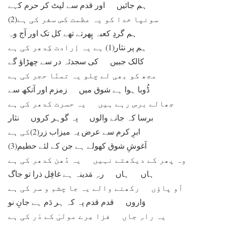
ہم جائیں اور قدم سے لپٹ کر حرم کہے
سونپا خدا کو یہ عظمت کس سفر کی ہے(2)
ہم گردِ کعبہ پِھرتے تھے کل تک اور آج وہ
ہم پر نثار(1) ہے یہ اِرادت کِدھر کی ہے
کالک جبیں کی سجدئہ در سے چھڑاؤ گے
مجھ کو بھی لے چلو یہ تمنّا حجر کی ہے
ڈُوبا ہوا ہے شوق میں زمزم اور آنکھ سے
جھالے برس رہے ہیں یہ حسرت کدھر کی ہے
برسا کہ جانے والوں پہ گوہر کروں نثار
ابرِ کرم سے عرض یہ میزاب زر(2)کی ہے
آغوشِ شوق کھولے ہے جن کے لئے حطیم(3)
وہ پھر کے دیکھتے نہیں یہ دُھن کدھر کی ہے
ہاں ہاں رہِ مَدینہ ہے غافِل ذرا تو جاگ
اَو پاؤں رکھنے والے یہ جا چشم و سر کی ہے
وَاروں قدم قدم پہ کہ ہر دَم ہے جانِ نو
یہ راہِ جاں فزا مِرے مولیٰ کے دَر کی ہے