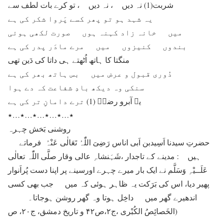
شربت(1) نہ دیں ، نہ دیں ، تو کرے بات لطف سے
یہ شہد ہو تو پھر کسے پَروا شکر کی ہے
میں خانہ زاد کہنہ ہوں صورت لکھی ہوئی
بندوں کنیزوں میں مرے مادَر پدر کی ہے
منگتا کا ہاتھ اُٹھتے ہی داتا کی دَین تھی
دُوری قبول و عرض میں بس ہاتھ بھر کی ہے
سنکی وہ دیکھ بادِ شفاعت کہ دے ہوا
یہ آبرو رضاؔ (1) ترے دامانِ تر کی ہے
٭…٭…٭…٭…٭…٭
روشنی بَخش چہرہ
حضرتِ سیدنا اَسِیدبن اَبی اناس رَضِیَ اللّٰہُ تَعَالٰی عَنْہُ فرماتے
ہیں : مدینے کے تاجدار ،شَہَنشاہِ عالی وقار صلَّی اللّٰہ تعالٰی
عَلَــیْہِ وَسَلَّم نے ایک بار میرے چہرے اورسینے پر اپنا دست پُراَنوار
پھیر دیا، اس کی بَرَکت یہ ظاہر ہوئی کہ میں جب بھی کسی
اندھیرے گھر میں داخِل ہوتا وہ گھر روشن ہوجاتا۔
(الخَصائِصُ الکُبْری ،ج۲،ص۴۲ و تاریخ دمشق، ج۲۰، ص