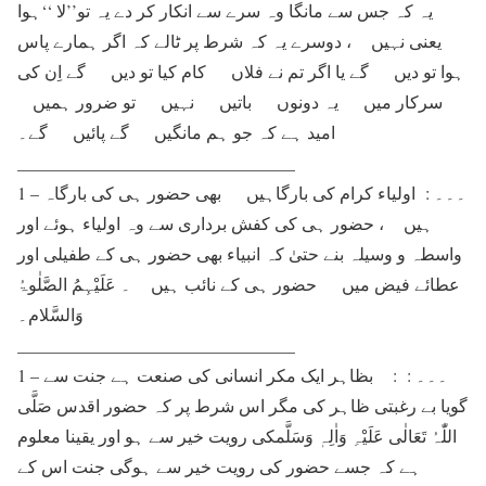
یہ کہ جس سے مانگا وہ سرے سے انکار کر دے یہ تو’’لا ‘‘ہوا
یعنی نہیں ، دوسرے یہ کہ شرط پر ٹالے کہ اگر ہمارے پاس
ہوا تو دیں گے یا اگر تم نے فلاں کام کیا تو دیں گے اِن کی
سرکار میں یہ دونوں باتیں نہیں تو ضرور ہمیں
امید ہے کہ جو ہم مانگیں گے پائیں گے۔
________________________________
1 – ۔۔۔ : اولیاء کرام کی بارگاہیں بھی حضور ہی کی بارگاہ
ہیں ، حضور ہی کی کفش برداری سے وہ اولیاء ہوئے اور
واسطہ و وسیلہ بنے حتیٰ کہ انبیاء بھی حضور ہی کے طفیلی اور
عطائے فیض میں حضور ہی کے نائب ہیں ۔ عَلَیْہِمُ الصَّلٰوۃُ
وَالسَّلام۔
________________________________
1 – ۔۔۔ : : بظاہر ایک مکر انسانی کی صنعت ہے جنت سے
گویا بے رغبتی ظاہر کی مگر اس شرط پر کہ حضور اقدس صَلَّی
اللّٰہُ تَعَالٰی عَلَیْہِ وَاٰلِہٖ وَسَلَّمکی رویت خیر سے ہو اور یقینا معلوم
ہے کہ جسے حضور کی رویت خیر سے ہوگی جنت اس کے