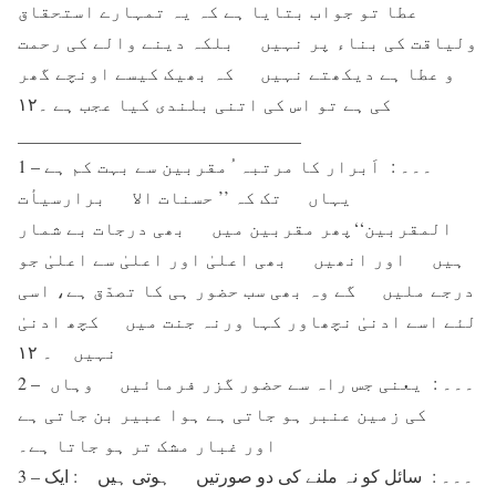
عطا تو جواب بتایا ہے کہ یہ تمہارے استحقاق
ولیاقت کی بناء پر نہیں بلکہ دینے والے کی رحمت
و عطا ہے دیکھتے نہیں کہ بھیک کیسے اونچے گھر
کی ہے تو اس کی اتنی بلندی کیا عجب ہے ۔۱۲
________________________________
1 – ۔۔۔ : اَبرار کا مرتبہ ُمقربین سے بہت کم ہے
یہاں تک کہ ’’ حسنات الا برارسیأت
المقربین‘‘پھر مقربین میں بھی درجات بے شمار
ہیں اور انھیں بھی اعلیٰ اور اعلیٰ سے اعلیٰ جو
درجے ملیں گے وہ بھی سب حضور ہی کا تصدّق ہے، اسی
لئے اسے ادنیٰ نچھاور کہا ورنہ جنت میں کچھ ادنیٰ
نہیں ۔ ۱۲
2 – ۔۔۔ : یعنی جس راہ سے حضور گزر فرمائیں وہاں
کی زمین عنبر ہو جاتی ہے ہوا عبیر بن جاتی ہے
اور غبار مشک تر ہو جاتا ہے۔
3 – ۔۔۔ : سائل کو نہ ملنے کی دو صورتیں ہوتی ہیں : ایک