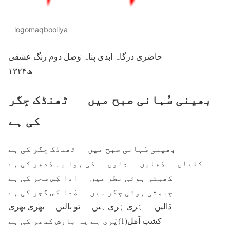
logomaqbooliya
حاضری درگاہ ابدی پناہ وَصل دوم رنگ عشقی
۱۳۲۴ھ
بھینی سُہانی صبح میں ٹھنڈک جِگر
کی ہے
بھینی سُہانی صبح میں ٹھنڈک جِگر کی ہے
کلیاں کِھلیں دِلوں کی ہوا یہ کِدھر کی ہے
کھبتی ہوئی نظر میں ادا کِس سحر کی ہے
چبھتی ہوئی جِگر میں صَدا کس گجر کی ہے
ڈالیں ہَری ہَری ہیں تو بالیں بھری بھری
کشتِ اَمَل(1)پَری ہے یہ بارش کدھر کی ہے