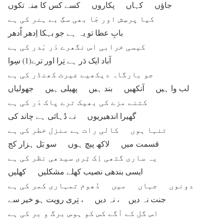
جاؤں کہاں پکاروں کسے کس کا منہ تکوں
کیا پرسِش اور جَا بھی سگِ بے ہنر کی ہے
بابِ عطا تو یہ ہے جو بہکا اِدھر اُدھر
کیسی خرابی اس نگھرے دَر بَدر کی ہے
آباد ایک دَر ہے تِرا اور ترے(1) سِوا
جو بارگاہ دیکھیے غیرت کھنڈر کی ہے
لب وا ہیں آنکھیں بند ہیں پھیلی ہیں جھولیاں
کتنے مزے کی بھیک ترے پاک دَر کی ہے
گھیرا اندھیریوں نے دُہائی ہے چاند کی
تنہا ہوں کالی رات ہے منزل خطر کی ہے
قسمت میں لاکھ پیچ ہوں سو بَل ہزار کج
یہ ساری گتھی اِک تِری سیدھی نظر کی ہے
ایسی بندھی نصیب کھلے مشکلیں کھلیں
دونوں جہاں میں دُھوم تمہاری کمر کی ہے
جنت نہ دیں ، نہ دیں ، تِری رویت ہو خیر سے
اس گل کے آگے کس کو ہوس برگ و بر کی ہے