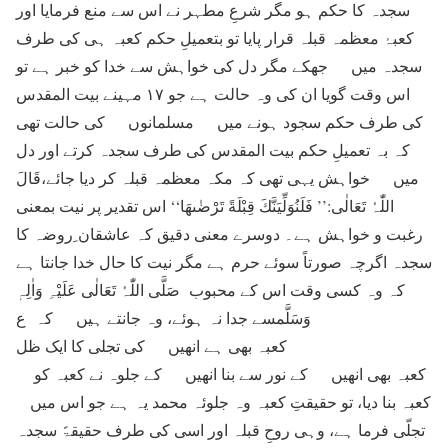
سجدہ کا حکم ہو مگر شرعِ مطہر نے اس سے منع فرمایا اور
کعبۂ معظمہ قبلہ قرار پایا تو بتعمیلِ حکم کعبہ ہی کی طرف
سجدہ میں جھکے مگر دل کی خواہش سے خدا کو خبر ہے تو
اس وقت گویا ان کی وہ حالت ہے جو ۱۷ مہینے بیت المقدس
کی طرف حکم سجود ہونے میں مسلمانوں کی حالت تھی
کہ بہ تعمیلِ حکم بیت المقدس کی طرف سجدہ کرتے اور دل
میں خواہش یہی تھی کہ مکہ معظمہ قبلہ کر دیا جائے،قَالَ
اللّٰہُ تَعَالٰی:’’ فَلَنُوَلِّیَنَّكَ قِبْلَةً تَرْضٰىهَا‘‘ اس تقدیر پر نیت بمعنی
رغبت و خواہش ہے۔ دوسرے معنی دقیق کہ عاشقان ِروضہ کا
سجدہ اگرچہ صورتاً سوئے حرم ہے مگر نیت کا حال خدا جانتا ہے
کہ وہ کسی وقت اس کے محبوب صَلَّی اللّٰہُ تَعَالٰی عَلَیْہِ وَاٰلِہٖ
وَسَلَّمسے جدا نہ ہوئے، وہ جانتے ہیں کہ ع
کعبہ بھی ہے انھیں کی تجلی کا ایک ظل
کعبہ بھی انھیں کے نور سے بنا انھیں کے جلوہ نے کعبہ کو
کعبہ بنا دیا، تو حقیقتِ کعبہ وہ جلوئہ محمد یہ ہے جو اس میں
تجلّی فرما ہے، وہی روحِ قبلہ اور اسی کی طرف حقیقۃً سجدہ