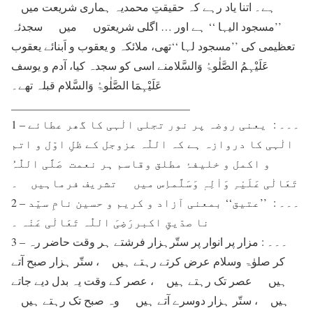
ہے۔ اتنا یاد رہے کہ حقیقتِ محمدیہ ہماری شریعت میں
’’مسجود الیہا ‘‘ ہے اور … اگلی شریعتوں میں سجدئہ
تعظیمی کی ’’مسجود لہا ‘‘تھی، ملائکہ و یعقوب و اَبنائے یعقوب
عَلَیْہِمُ الصَّلٰوۃُ وَالسَّلامنے اسی کو سجدہ کیا، آدم و یوسف
عَلَیْہِمَا الصَّلٰوۃُ وَالسَّلام قبلہ تھے۔
________________________________
1 – ۔۔۔ : یعنی روضہ پر نور تجلی الٰہی کا گھر عطائے
الٰہی کا دروازہ ہے کہ اللّٰہ عزوجل کے ظلِ اوّل و اتم
و اکمل و خلیفۂ مطلق وقاسم ہر نعمت صَلَّی اللّٰہُ
تَعَالٰی عَلَیْہِ وَاٰلِہٖ وَسَلَّماِس میں تشریف فرماہیں ۔
2 – ۔۔۔ : ’’عتیق‘‘ بمعنی آزاد و کریم و حسین نامِ سیّد
نا صدّیقِ اکبررَضِیَ اللّٰہ تَعَالٰی عَنْہ ۔
3 – ۔۔۔ : مزار پر انوار پر ستّرہزار فرشتے ہر وقت حاضر رہ
کر صلوٰۃ وسلام عرض کرتے رہتے ہیں ، ستّر ہزار صبح آتے
ہیں عصر تک رہتے ہیں ، عصر کے وقت یہ بدل دیے جاتے
ہیں ، ستّر ہزار دوسرے آتے ہیں وہ صبح تک رہتے ہیں