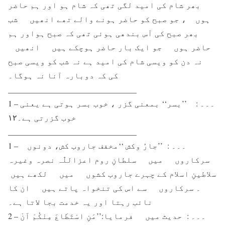
بھر شام کی امید لگی تھی کہ شام ہو اور ہم حاضر
ہوں ، جو صبح کو حاضر ہونے والے تھے انھیں شب
بھر صبح کی آس بندھی ہوئی تھی کہ صبح ہواور ہم
حاضر ہوں جو ایک بار حاضر ہوچکے ہیں انھیں
نہ دن کو ویسی شام کی امید ہے نہ شب کو ویسی صبح
کی کہ دوبارہ آنا نہ ہوگا۔
________________________________
1 – ۔۔۔ : ’’بسر‘‘ بمعنی گزر ، خوب بسر ہوتی ہے یعنی
خوب گزرتی ہے۔۱۲
________________________________
1 – ۔۔۔ : ’’جارُ وکش ‘‘مخفف جاروب کش، دونوں
سرکاروں میں سلطانِ روم اعزاللّٰہ نصرہ وغیرہ
سلاطینِ اسلام کے چہرے جاروب کشوں میں لکھے ہیں
۔ سرکاروں سے اس کی تنخواہ پاتے ہیں ان کا
نائب رہتا اور یہ خدمت بجا لاتا ہے۔
2 – ۔۔۔ : حدیث میں فرمایا:’’مَنِ اسْتَطَاعَ مِنْکُمْ اَنْ