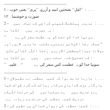
________________________________
1 – ۔۔۔ : ’’امَل‘‘ بفتحتین امید و آرزو، ’’پری‘‘ یعنی خوب
صورت و خوشنما۔ ۱۲
2 – ۔۔۔ : مَدینہ پبلشنگ کمپنی کراچی کے نسخہ میں
یہ مصرعہ یوں لکھا ہے:
’’ سونپا خدا کو تجھ کو یہ عظمت سفر کی ہے
‘‘جبکہ رضا اکیڈمی بمبئی،مکتبہ حامدیہ لاہوراور
مولانا عبدالمصطفیٰ الازہری رَحْمَۃُ اللّٰہِ تَعَالٰی عَلَیْہ
کے تصحیح شدہ نسخے میں یوں ہی لکھا ہے :
’’ سونپا خدا کو یہ عظمت کس سفر کی ہے ‘‘۔ علمیہ
________________________________
1 – ۔۔۔ : بارہا ثابت ہوا کہ کعبہ معظمہ نے مقبولانِ
بارگاہِ عزت گدایانِ سرکار رسالت کے گرد طواف کیا
ہے، حدیث میں ہے مسلمانوں کی حرمَتاللّٰہکے
نزدیک کعبہ معظمہ کی حرمت سے زیادہ ہے۔
2 – ۔۔۔ : کعبۂ معظمہ کی دیوارِ شمالی پر حطیم کی