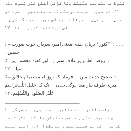
یَمُوْتَ بِالْمَدِینَۃِ فَلْیَمُتْ بِھَا فَإِنِّیْ اَشْفَعُ لِمَنْ یَمُوْتُ بِھَا
‘‘۔ تم میں جس سے ہو سکے کہ مدینے میں مرے تو
مدینہ ہی میں مرنا کہ جو اس میں مرے گا میں
اس کی شفاعت کروں گا ۔۱۲
________________________________
1 – ۔۔۔ : ’’کنور ‘‘بزبانِ ہندی معنی امیر، سردار، خوب صورت
حسین۔
2 – ۔۔۔ : روضۂ اطہر پر غلاف سبز ہے اور کعبۂ معظمہ پر
سیاہ۔۱۲
3 – ۔۔۔ : صحیح حدیث میں فرمایا کہ روزِ قیامت تمام خلائق
میری طرف نیاز مند ہوگی یہاں تک کہ خلیل اللّٰہابراہیم
عَلَیْہِ الصَّلٰوۃُ وَالتَّسْلِیم۔۱۲
________________________________
1 – ۔۔۔ : جنت ساتوں آسمانوں سے اوپر ہے جس کی
چھت عرش معلّٰی ہے بعض گدایانِ بارگاہ اگر تعجب
کریں کہ ہم جیسے پست و بے مقداراور اتنی بلند