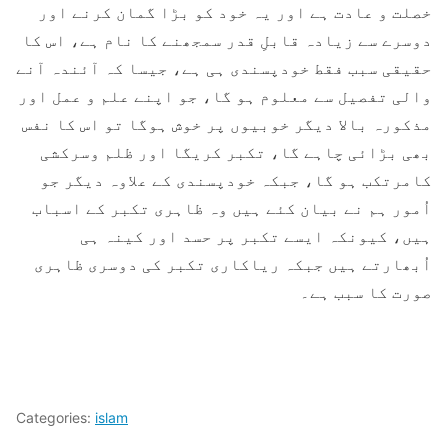
خصلت و عادت ہے اور یہ خود کو بڑا گمان کرنے اور
دوسرے سے زیادہ قابلِ قدر سمجھنے کا نام ہے، اس کا
حقیقی سبب فقط خودپسندی ہی ہے، جیسا کہ آئندہ آنے
والی تفصیل سے معلوم ہو گا، جو اپنے علم و عمل اور
مذکورہ بالا دیگر خوبیوں پر خوش ہوگا تو اس کا نفس
بھی بڑائی چاہے گا، تکبر کریگا اور ظلم وسرکشی
کامرتکب ہو گا، جبکہ خودپسندی کے علاوہ دیگر جو
اُمور ہم نے بیان کئے ہیں وہ ظاہری تکبر کے اسباب
ہیں، کیونکہ ایسے تکبر پر حسد اور کینہ ہی
اُبھارتے ہیں جبکہ ریاکاری تکبر کی دوسری ظاہری
صورت کا سبب ہے۔
Categories:
islam