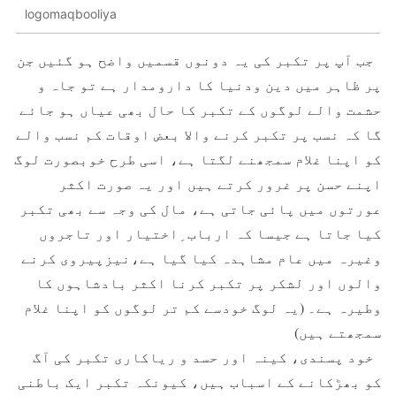
logomaqbooliya
جب آپ پر تکبر کی یہ دونوں قسمیں واضح ہو گئیں جن
پر ظاہر میں دین ودنیا کا دارومدار ہے تو جاہ و
حشمت والے لوگوں کے تکبر کا حال بھی عیاں ہو جائے
گا کہ نسب پر تکبر کرنے والا بعض اوقات کم نسب والے
کو اپنا غلام سمجھنے لگتا ہے، اسی طرح خوبصورت لوگ
اپنے حسن پر غرور کرتے ہیں اور یہ صورت اکثر
عورتوں میں پائی جاتی ہے، مال کی وجہ سے بھی تکبر
کیا جاتا ہے جیسا کہ ارباب ِاختیار اور تاجروں
وغيرہ میں عام مشاہدہ کیا گیا ہے،نیزپيروی کرنے
والوں اور لشکر پر تکبر کرنا اکثر بادشاہوں کا
وطیرہ ہے۔ (یہ لوگ خودسے کم تر لوگوں کو اپنا غلام
سمجھتے ہیں)
خود پسندی، کینہ اور حسد و ریاکاری تکبر کی آگ
کو بھڑکانے کے اسباب ہیں، کیونکہ تکبر ایک باطنی