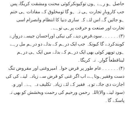
حاصل ہو رہے ہوں توکیونکرکوئی محنت ومشقت کریگا، پس
جب کاروبارِ تجارت ہی نہ ہو گا تومخلوق کے مفادات ہی ختم
ہو جائیں گے اس لئے کہ ساری دنیا کا انتظام وانصرام اسی
تجارت اور صنعت و حرفت پرہی توہے۔
(۳)۔۔۔۔۔۔سود،قرض دینے کی نیکی اوراحسان جیسے دروازے
کوبندکردے گا کیونکہ جب ایک درہم کے بدلے دو درہم مل رہے
ہوں توپھر کوئی بھی ایک درہم کے بدلے میں ایک ہی درہم
لیناقطعاً گوارہ نہ کریگا۔
(۴)۔۔۔۔۔۔عام طور پر قرض خواہ امیروغنی اور مقروض تنگ
دست وفقیرہوتاہے، اب اگر غنی کو قرض سے زیادہ لینے کی کی
اجازت دی جائے تو یہ فقیر کے لئے زیادہ تکليف دہ ہے۔ اور وہ
(سود لینے والا)اللہ رحمن ورحیم کی رحمت وبخشش کو بھی نہ
پاسکے گا۔