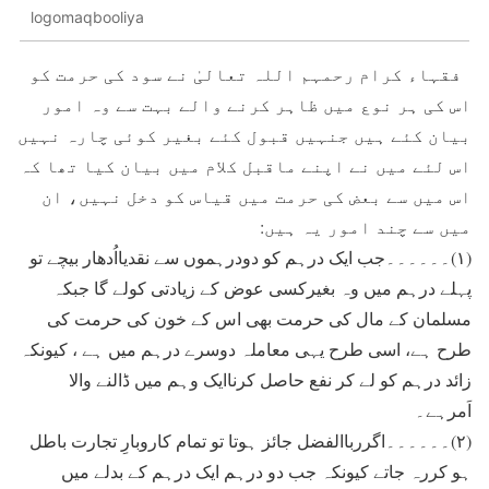
logomaqbooliya
فقہاء کرام رحمہم اللہ تعالیٰ نے سود کی حرمت کو
اس کی ہر نوع میں ظاہر کرنے والے بہت سے وہ امور
بیان کئے ہیں جنہیں قبول کئے بغير کوئی چارہ نہیں
اس لئے میں نے اپنے ماقبل کلام میں بیان کیا تھا کہ
اس میں سے بعض کی حرمت میں قیاس کو دخل نہیں، ان
میں سے چند امور یہ ہيں:
(۱)۔۔۔۔۔۔جب ایک درہم کو دودرہموں سے نقدیااُدھار بیچے تو
پہلے درہم میں وہ بغیرکسی عوض کے زیادتی کولے گا جبکہ
مسلمان کے مال کی حرمت بھی اس کے خون کی حرمت کی
طرح ہے، اسی طرح یہی معاملہ دوسرے درہم میں ہے ، کیونکہ
زائد درہم کو لے کر نفع حاصل کرناایک وہم میں ڈالنے والا
اَمرہے۔
(۲)۔۔۔۔۔۔اگررباالفضل جائز ہوتا تو تمام کاروبارِ تجارت باطل
ہو کررہ جاتے کیونکہ جب دو درہم ایک درہم کے بدلے میں