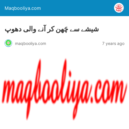
Maqbooliya.com
شیشے سے چَھن کر آنے والی دھوپ
maqbooliya.com
7 years ago