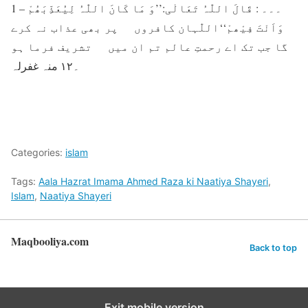
1 – ۔۔۔ : قَالَ اللّٰہُ تَعَالٰی:’’وَ مَا کَانَ اللّٰہُ لِیُعَذِّبَھُمْ
وَاَنْتَ فِیْھمْ‘‘اللّٰہان کافروں پر بھی عذاب نہ کرے
گا جب تک اے رحمتِ عالم تم ان میں تشریف فرما ہو
۔۱۲ منہ غفرلہ
Categories:
islam
Tags:
Aala Hazrat Imama Ahmed Raza ki Naatiya Shayeri
,
Islam
,
Naatiya Shayeri
Maqbooliya.com
Back to top
Exit mobile version