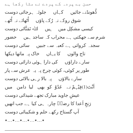
حسن بے پردہ کے پردے نے مٹا رکھا ہے
ڈُھونڈنے جائیں کہاں جلوئہ ہرجائی دوست
شوق روکے نہ رُکے پاؤں اُٹھائے نہ اُٹھے
کیسی مشکِل میں ہیں اﷲ تَمَنَّائی دوست
شرم سے جھکتی ہے محراب کہ ساجد ہیں حضور
سجدہ کرواتی ہے کعبہ سے جبیں سائی دوست
تاج والوں کا یہاں خاک پہ ماتھا دیکھا
سارے داراؤں کی دارا ہوئی دارائی دوست
طور پر کوئی، کوئی چرخ پہ یہ عرش سے پار
سارے بالاؤں پہ بالا رہی بالائی دوست
اَنْتَ(1)فِیْہِمْ نے عَدُوْ کو بھی لیا دامن میں
عیشِ جاوید مبارک تجھے شیدائی دوست
رَنجِ اَعدا کا رضاؔ چارہ ہی کیا ہے جب انھیں
آپ گستاخ رکھے حلم و شکیبائی دوست
٭…٭…٭…٭…٭…٭
________________________________