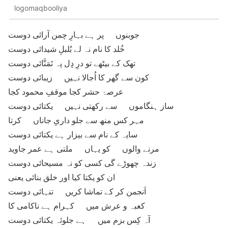
logomaqbooliya
جوبنوں پر ہے بہارِ چمن آرائی دوست
خُلد کا نام نہ لے بُلبلِ شیدائی دوست
تھک کے بیٹھے تو درِ دِل پہ تَمَنَّائی دوست
کون سے گھر کا اُجالا نہیں زیبائی دوست
عرصۂ حشر کجا موقفِ محمود کجا
ساز ہنگاموں سے رکھتی نہیں یکتائی دوست
مہر کس منھ سے جلو داریِ جاناں کرتا
سایہ کے نام سے بیزار ہے یکتائی دوست
مرنے والوں کو یہاں ملتی ہے عمر جاوید
زندہ چھوڑے گی کسی کو نہ مسیحائی دوست
ان کو یکتا کیا اور خلق بنائی یعنی
اَنجمن کر کے تماشا کریں تنہائی دوست
کعبہ و عرش میں کہرام ہے ناکامی کا
آہ کِس بزم میں ہے جلوئہ یکتائی دوست