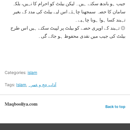
جیب ہو باندھ سکتے ہیں۔ لیکن بیلٹ کو احرام کا نہیں، بلکہ
سامان کا حصہ سمجھنا چاہئے اس لیے بیلٹ کی مدد کے بغیر
تہبند کسا ہوا ہونا چاہیے۔
۞ تہبند کے اوپری حصے کو بیلٹ پر لپیٹ سکتے ہیں اس طرح
بیلٹ کی جیب میں نقدی محفوظ ہو جائے گی۔
Categories:
islam
آداب حج و عمرہ
,
Islam
Tags:
Maqbooliya.com
Back to top