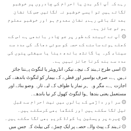
رہے کہ آپ اگر بدن یا احرام کی چادروں پر خوشبو
لگاتے ہیں تو ایسی خوشبو نہ لگائیں جس کا نشان
بعد تک باقی رہے، نشان معدوم ہو اور خوشبو معلوم
ہو تو جائز ہے۔
۞ آپ نے تہبند کے طور پر جو چادر باندھی ہے اس کے
کھلے ہوئے سامنے کے حصہ کو سوئی دھاگہ کی مدد سے
سینا، گرہ یا گانٹھ باندھ دینا یا سیفٹی پنوں کی
مدد سے بند کرنا جائز نہیں ہے۔
۞ اسی طرح تہبند کے نیچے نیکر، انڈرویئر یا لنگوٹ پہننا جائز
نہیں ہے، صرف بواسیر اور قطرے کے بیمار کو لنگوٹ باندھنے کی
اجازت ہے، مگر وہ ہر نماز یا طواف کے لیے تازہ وضو بنائے اور
مستعمل یعنی بندھا ہوا لنگوٹ کھول کر نیا باندھے۔
۞ سر اور داڑھی کے بالوں میں نیت احرام سے قبل
تیل لگا سکتے ہیں اور کنگھا بھی کرسکتے ہیں۔
۞ چہرے پر ویسلین یا کولڈ کریم بھی لگا سکتے ہیں۔
۞ تہبند کے پیٹ والے حصے پر ایک چمڑے کی بیلٹ کہ جس میں