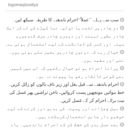
logomaqbooliya
۞ سب سے پہلے ’’عملاً‘‘احرام باندھنے کا طریقہ سیکھ لیں۔
۞ دو چادریں لٹھے یا تولیہ نما کپڑے کی لے کر ایک
چادر بطور تہبند اور دوسری چادر صرف کندھوں،
سینہ اور کمر کو ڈھانکنے کے لیے استعمال ہوتی ہے۔
۞ خیال رہے کہ دونوں چادریں بغیر سلی ہوئی ہوں۔
نئی اور سفید ہوں۔
۞ پرانا احرام ہو تو خیال رکھیں کہ اس میں کہیں
بھی کوئی ٹانکا، رفو یا پیوند نہ ہو۔
۞ احرام باندھنے سے قبل بغل اور زیر ناف بالوں کو زائل کریں۔
خط بنوائیں مونچھیں پست کروائیں، ناخن تراشیں پھر غسل کی
نیت برائے احرام کر کے غسل کریں۔
۞ میل چھڑانے اور پسینہ کی بدبو دور کرنے کے لیے
خوشبو دار صابن استعمال کرسکتے ہیں۔
۞ بعد غسل بدن کو خشک کر کے احرام باندھیں۔ یاد