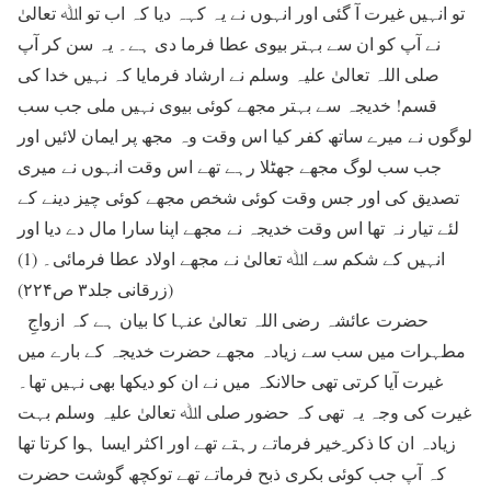
تو انہیں غیرت آ گئی اور انہوں نے یہ کہہ دیا کہ اب تو اﷲ تعالیٰ
نے آپ کو ان سے بہتر بیوی عطا فرما دی ہے۔ یہ سن کر آپ
صلی اللہ تعالیٰ علیہ وسلم نے ارشاد فرمایا کہ نہیں خدا کی
قسم! خدیجہ سے بہتر مجھے کوئی بیوی نہیں ملی جب سب
لوگوں نے میرے ساتھ کفر کیا اس وقت وہ مجھ پر ایمان لائیں اور
جب سب لوگ مجھے جھٹلا رہے تھے اس وقت انہوں نے میری
تصدیق کی اور جس وقت کوئی شخص مجھے کوئی چیز دینے کے
لئے تیار نہ تھا اس وقت خدیجہ نے مجھے اپنا سارا مال دے دیا اور
انہیں کے شکم سے اﷲ تعالیٰ نے مجھے اولاد عطا فرمائی۔ (1)
(زرقانی جلد۳ ص۲۲۴)
حضرت عائشہ رضی اللہ تعالیٰ عنہا کا بیان ہے کہ ازواجِ
مطہرات میں سب سے زیادہ مجھے حضرت خدیجہ کے بارے میں
غیرت آیا کرتی تھی حالانکہ میں نے ان کو دیکھا بھی نہیں تھا۔
غیرت کی وجہ یہ تھی کہ حضور صلی اﷲ تعالیٰ علیہ وسلم بہت
زیادہ ان کا ذکر ِخیر فرماتے رہتے تھے اور اکثر ایسا ہوا کرتا تھا
کہ آپ جب کوئی بکری ذبح فرماتے تھے توکچھ گوشت حضرت