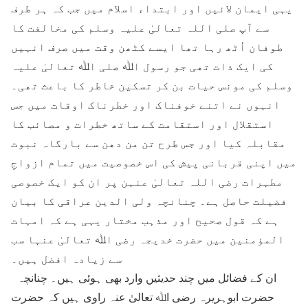
یہی ایمان لائیں اور ابتداء اسلام میں جب کہ ہر طرف
سے آپ صلی اللہ تعالیٰ علیہ وسلم کی مخالفت کا
طوفان اُٹھ رہا تھا ایسے کٹھن وقت میں صرف انہیں
کی ایک ذات تھی جو رسول اﷲ صلی اﷲ تعالیٰ علیہ
وسلم کی مونس حیات بن کر تسکین خاطر کا باعث تھی۔
انہوں نے اتنے خوفناک اور خطرناک اوقات میں جس
استقلال اور استقامت کے ساتھ خطرات و مصائب کا
مقابلہ کیا اور جس طرح تن من دھن سے بارگاہ نبوت
میں اپنی قربانی پیش کی اس خصوصیت میں تمام ازواجِ
مطہرات رضی اللہ تعالیٰ عنہن پر ان کو ایک خصوصی
فضیلت حاصل ہے۔ چنانچہ ولی الدین عراقی کا بیان
ہے کہ قول صحیح اور مذہب مختار یہی ہے کہ امہات
المؤمنین میں حضرت خدیجہ رضی اﷲ تعالیٰ عنہا سب
سے زیادہ افضل ہیں۔
ان کے فضائل میں چند حدیثیں وارد بھی ہوئی ہیں۔ چنانچہ
حضرت ابوہریرہ رضی اﷲ تعالیٰ عنہ راوی ہیں کہ حضرت