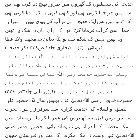
خدیجہ کی سہیلیوں کے گھروں میں ضرور بھیج دیا کرتے تھے اس
سے میں چڑ جایا کرتی تھی اور کبھی کبھی یہ کہہ دیا کرتی تھی
کہ ”دنیا میں بس ایک خدیجہ ہی تو آپ کی بیوی تھیں۔” میرا یہ
جملہ سن کر آپ فرمایا کرتے تھے کہ ہاں ہاں بے شک وہ تھیں
وہ تھیں انہیں کے شکم سے تو اﷲ تعالیٰ نے مجھے اولاد عطا
فرمائی۔ (2) (بخاری جلد۱ ص۵۳۹ ذکر خدیجہ)
امام طبرانی نے حضرت عائشہ رضی اﷲ تعالیٰ عنہا
سے ایک حدیث نقل کی ہے کہ حضور صلی اﷲ تعالیٰ علیہ
وسلم نے حضرت خدیجہ رضی اﷲ تعالیٰ عنہا کو دنیا
میں جنت کا انگور کھلایا۔ اس حدیث کو امام سہیلی
نے بھی نقل فرمایا ہے۔(3)(زرقانی جلد۳ص ۲۲۶)
حضرت خدیجہ رضی اﷲ تعالیٰ عنہا پچیس سال تک حضور علیہ
الصلوٰۃ والسلام کی خدمت گزاری سے سرفراز رہیں، ہجرت
سے تین برس قبل پینسٹھ برس کی عمر پا کر ماہ رمضان میں
مکہ معظمہ کے اندر انہوں نے وفات پائی۔ حضورِ اقدس صلی
اﷲ تعالیٰ علیہ وسلم نے مکہ مکرمہ کے مشہور قبرستان حجون