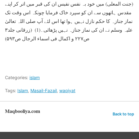
(جنت المعلی) میں خود بہ نفس نفیس ان کی قبر میں اتر کر اپنے
مقدس ہاتھوں سے ان کو سپرد خاک فرمایا چونکہ اس وقت تک
نماز جنازہ کا حکم نازل نہیں ہوا تھا اس لئے آپ صلی اللہ تعالیٰ
علیہ وسلم نے ان کی نماز جنازہ نہیں پڑھائی۔(1) (زرقانی جلد۳
ص۲۲۷ و اکمال فی اسماء الرجال ص۵۹۳)
Categories:
islam
Tags:
Islam
,
Masail-Fazail
,
waqiyat
Maqbooliya.com
Back to top