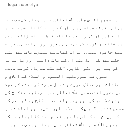
logomaqbooliya
یہ حضورِ اقدس صلی اﷲ تعالیٰ علیہ وسلم کی سب سے
پہلی رفیقۂ حیات ہیں۔ ان کے والد کا نام خویلد بن
اسد اور ان کی والدہ کا نام فاطمہ بنت زائدہ ہے۔
یہ خاندان قریش کی بہت ہی معزز اور نہایت ہی دولت
مند خاتون تھیں۔ ہم اِس کتاب کے تیسرے باب میں لکھ
چکے ہیں کہ اہل مکہ ان کی پاک دامنی اور پارسائی
کی بنا پر انکو ”طاہرہ” کے لقب سے یاد کرتے تھے۔
انہوں نے حضورعلیہ الصلوٰۃ والسلام کے اخلاق و
عادات اور جمالِ صورت و کمالِ سیرت کو دیکھ کر خود
ہی حضورِ اقدس صلی اﷲ تعالیٰ علیہ وسلم سے نکاح کی
رغبت ظاہر کی اور پھر باقاعدہ نکاح ہو گیا جس کا
مفصل تذکرہ گزر چکا۔ علامہ ابن اثیر اور امام ذہبی
کا بیان ہے کہ اس بات پر تمام اُمت کا اجماع ہے کہ
رسول اﷲ صلی اﷲ تعالیٰ علیہ وسلم پر سب سے پہلے