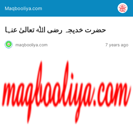
Maqbooliya.com
حضرت خدیجہ رضی اﷲ تعالیٰ عنہا
maqbooliya.com
7 years ago