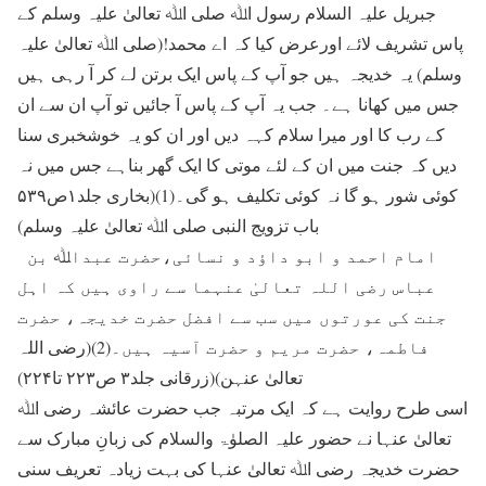
جبریل علیہ السلام رسول اﷲ صلی اﷲ تعالیٰ علیہ وسلم کے
پاس تشریف لائے اورعرض کیا کہ اے محمد!(صلی اﷲ تعالیٰ علیہ
وسلم) یہ خدیجہ ہیں جو آپ کے پاس ایک برتن لے کر آ رہی ہیں
جس میں کھانا ہے۔ جب یہ آپ کے پاس آ جائیں تو آپ ان سے ان
کے رب کا اور میرا سلام کہہ دیں اور ان کو یہ خوشخبری سنا
دیں کہ جنت میں ان کے لئے موتی کا ایک گھر بناہے جس میں نہ
کوئی شور ہو گا نہ کوئی تکلیف ہو گی۔(1)(بخاری جلد۱ص۵۳۹
باب تزویج النبی صلی اﷲ تعالیٰ علیہ وسلم)
امام احمد و ابو داؤد و نسائی،حضرت عبداﷲ بن
عباس رضی اللہ تعالیٰ عنہما سے راوی ہیں کہ اہل
جنت کی عورتوں میں سب سے افضل حضرت خدیجہ، حضرت
فاطمہ، حضرت مریم و حضرت آسیہ ہیں۔(2)(رضی اللہ
تعالیٰ عنہن)(زرقانی جلد۳ ص۲۲۳ تا۲۲۴)
اسی طرح روایت ہے کہ ایک مرتبہ جب حضرت عائشہ رضی اﷲ
تعالیٰ عنہا نے حضور علیہ الصلوٰۃ والسلام کی زبانِ مبارک سے
حضرت خدیجہ رضی اﷲ تعالیٰ عنہا کی بہت زیادہ تعریف سنی