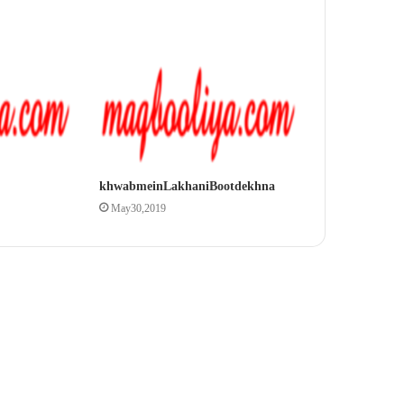
khwab mein Lakhani Boot dekhna
May 30, 2019