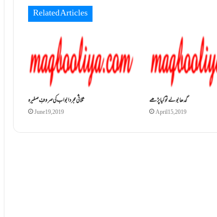
Related Articles
گدھا بولے تو کیا پڑھے
ثلاثی مجرد ابواب کی صروفِ صغیرہ
June 19, 2019
April 15, 2019