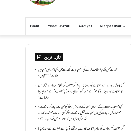
Islam
Masail-Fazail
waqiyat
Maqbooliyat
تازہ ترین
عورت کس جگہ پر اعتکاف کرے گی؟مسجد بیت کسے کہتے ہیں؟کیا عورتیں مسجد میں
اعتکاف کر سکتی ہیں؟
کیا بیہوش ہونے سے اعتکاف ٹوٹ جاتا ہے؟ اگر معتکف کو احتلام ہو جائے تو کیا اس
کا اعتکاف ٹوٹ جائے گا؟فنائے مسجد کسے کہتے ہیں ، اور کیا معتکف فنائے مسجد میں جا
سکتا ہے؟
کیا معتکف اعتکاف کے دوران مسجد کے اندر ضرورتاً دنیوی بات چیت کر سکتا ہے؟
معتکف کن حاجات کی بنا پر مسجد سے نکل سکتا ہے؟ اگر کسی وجہ سے معتکف کا روزہ
ٹوٹ گیا تو کیا اس کا اعتکاف بھی ٹوٹ جائے گا؟
اگر معتکف کسی حاجت کی بنا پر اعتکاف گاہ سے باہر نکلے تو کیا اسے کپڑے سے منہ چھپانا