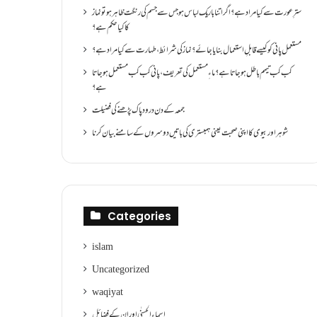
سترِ عورت سے کیا مراد ہے؟اگر اتنا باریک لباس ہو جس سے جسم کی رنگت ظاہر ہو تو نماز
کا کیا حکم ہے؟
مستعمل پانی کو کیسے قابلِ استعمال بنایا جائے؟ نماز کی شرائط ،طہارت سے کیا مراد ہے؟
کب کب تیمم باطل ہو جاتا ہے؟ ماءِ مستعمل کی تعریف ،پانی کب کب مستعمل ہو جاتا
ہے؟
جمعہ کے دن درود پاک پڑھنے کی فضیلت
شوہر اور بیوی کا اپنی صحبت یعنی ہمبستری کی باتیں دوسروں کے سامنے بیان کرنا
Categories
islam
Uncategorized
waqiyat
اسماءالحسنٰی اور ان کے فضائل