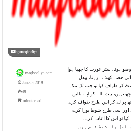
logomaqbooliya
جنابت یا حیض و نفاس سے پاک ہونا، طواف میں باوضو ہونا، ستر عورت کا چھپا ہوا 
maqbooliya.com
ہونا یعنی اعضائے ستر میں سے کسی عضو کا چوتھائی حصہ کھلا نہ رہنا، پیدل 
June 25, 2019
طواف کرنا، اگر سواری یا کسی کی پشت پر یا گھسٹ کر طواف کیا تو جب تک مکہ 
49
میں ہے اس کا اعادہ کرے اگر عذر کے ساتھ کیا توکچھ نہیں، بیت اللہ کو اپنے بائیں 
1 minute read
ہاتھ پر لے کر طواف کرنا، بیت اللہ کو اپنے بائیں ہاتھ پر لے کر اس طرح طواف کرے 
کہ حجر اسود سے شروع کرے اور جانب شمال چلے، اور اسی طرح شوط پورا کرے، 
یا تو اس کا اعادہ کرے۔
 اول چار شوط فرض ہیں۔