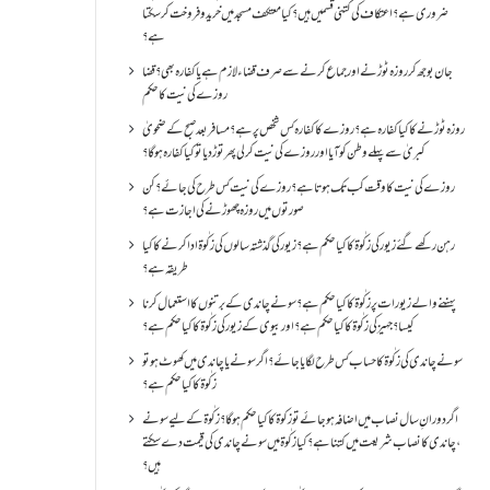
ضروری ہے؟اعتکاف کی کتنی قسمیں ہیں؟کیا معتکف مسجد میں خرید و فروخت کر سکتا
ہے؟
جان بوجھ کر روزہ ٹوڑنے اور جماع کرنے سے صرف قضاء لازم ہے یا کفارہ بھی؟ قضا
روزے کی نیت کا حکم
روزہ ٹوڑنے کا کیا کفارہ ہے؟روزے کا کفارہ کس شخص پر ہے؟ مسافر بعد صبح کے ضحویٰ
کبریٰ سے پہلے وطن کو آیا اور روزے کی نیت کر لی پھر توڑ دیا تو کیا کفارہ ہو گا؟
روزے کی نیت کا وقت کب تک ہوتا ہے؟ روزے کی نیت کس طرح کی جائے؟ کن
صورتوں میں روزہ چھوڑنے کی اجازت ہے؟
رہن رکھے گئے زیور کی زکٰوۃ کا کیا حکم ہے؟زیور کی گذشتہ سالوں کی زکٰوۃ ادا کرنے کا کیا
طریقہ ہے؟
پہننے والے زیورات پر زکٰوۃ کا کیا حکم ہے؟ سونے چاندی کے برتنوں کا استعمال کرنا
کیسا؟ جہیز کی زکٰوۃ کا کیا حکم ہے؟ اور بیوی کے زیور کی زکٰوۃ کا کیا حکم ہے؟
سونے چاندی کی زکٰوۃ کا حساب کس طرح لگایا جائے؟ اگر سونے یا چاندی میں کھوٹ ہو تو
زکٰوۃ کا کیا حکم ہے؟
اگر دورانِ سال نصاب میں اضافہ ہو جائے تو زکوۃ کا کیا حکم ہو گا؟ زکٰوۃ کے لیے سونے
،چاندی کا نصاب شریعت میں کتنا ہے؟ کیا زکٰوۃ میں سونے چاندی کی قیمت دے سکتے
ہیں؟