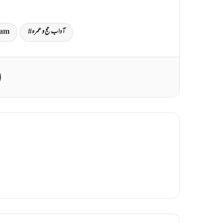
آداب حج و عمرہ
lam
Print