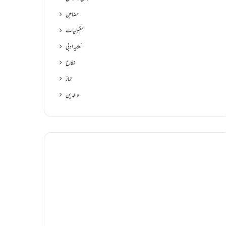
مضامین
مقبولیات
نعتیہ ادبی
نکاح
نماز
والدین