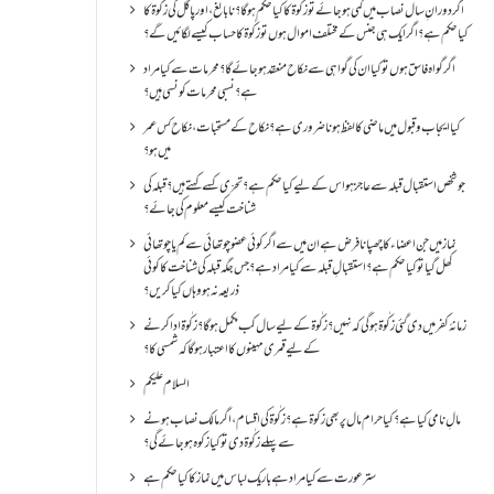
اگر دورانِ سال نصاب میں کمی ہو جائے تو زکٰوۃ کا کیا حکم ہو گا؟ نا بالغ ، اور پاگل کی زکٰوۃ کا
کیا حکم ہے؟ اگر ایک ہی جنس کے مختلف اموال ہوں تو زکٰوۃ کا حساب کیسے لگائیں گے؟
اگر گواہ فاسق ہوں تو کیا ان کی گواہی سے نکاح منعقد ہو جائے گا؟ محرمات سے کیا مراد
ہے؟ نسبی محرمات کونسی ہیں؟
کیا ایجاب و قبول میں ماضی کا لفظ ہونا ضروری ہے؟ نکاح کے مستحبات، نکاح کس عمر
میں ہو؟
جو شخص استقبال قبلہ سے عاجز ہو اس کے لیے کیا حکم ہے؟ تحرّی کسے کہتے ہیں؟ قبلہ کی
شناخت کیسے معلوم کی جائے؟
نماز میں جن اعضاء کا چھپانا فرض ہے ان میں سے اگر کوئی عضو چوتھائی سے کم یا چوتھائی
کھل گیا تو کیا حکم ہے؟استقبالِ قبلہ سے کیا مراد ہے؟جس جگہ قبلہ کی شناخت کا کوئی
ذریعہ نہ ہو وہاں کیا کریں؟
زمانۂ کفر میں دی گئی زکٰوۃ ہو گی کہ نہیں؟زکٰوۃ کے لیے سال کب مکمل ہو گا؟زکٰوۃ ادا کرنے
کے لیے قمری مہینوں کا اعتبار ہو گا کہ شمسی کا؟
السلام علیکم
مالِ نامی کیا ہے؟ کیا حرام مال پر بھی زکوۃ ہے؟ زکٰوۃ کی اقسام ،اگر مالک نصاب ہونے
سے پہلے زکٰوۃ دی تو کیا زکوه ہو جائےگی؟
ستر عورت سے کیا مراد ہے باریک لباس میں نماز کا کیا حکم ہے