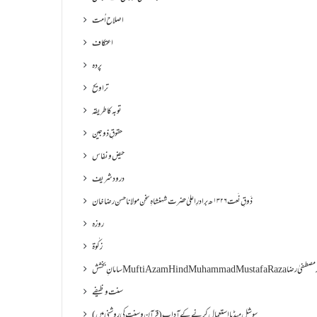
اصلاح اُمت
اعتکاف
پردہ
تراویح
توبہ کا طریقہ
حقوقِ ذوجین
حیض و نفاس
درود شریف
ذَوقِ نَعت ۱۳۲۶ھ برادرِ اعلیٰ حضرت شہنشاہِ سخن مولانا حسن رضا خان
روزہ
زکٰوۃ
Muf مفتی اعظم ھند محمد مصطفیٰ رضا
سنت وظیفے
سوشل میڈیا استعمال کرنے کے آداب (قرآن و سنت کی روشنی میں)