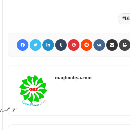
Is
Facebook
Twitter
LinkedIn
Tumblr
Pinterest
Reddit
VKontakte
Share via Email
maqbooliya.com
سامانِ بخشش ti Azam Hind Muhammad Mustafa Raza