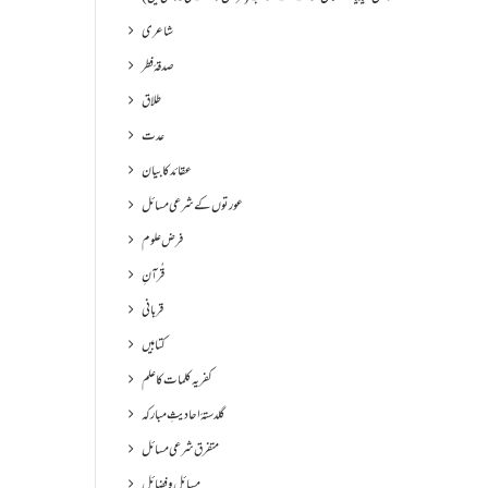
شاعری
صدقۂ فطر
طلاق
عدت
عقائد کا بیان
عورتوں کے شرعی مسائل
فرض علوم
قُرآنِ
قربانی
کتابیں
کفریہ کلمات کا علم
گلدستۂ احادیثِ مبارکہ
متفرق شرعی مسائل
مسائل و فضائل