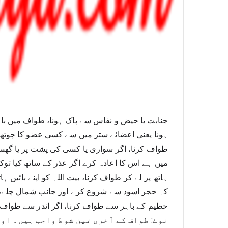
حطیم کے باہر سے طواف کرنا، اگر اندر سے طواف ک
نوٹ: طواف کے آخری تین شوط واجب ہیں۔ اور