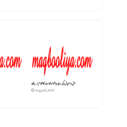
اہل و عیال کی بے جا خواہشات کا غلام نہ بنئے
August 6, 2019