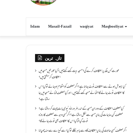
Islam
Masail-Fazail
waqiyat
Maqbooliyat
تازہ ترین
عورت کس جگہ پر اعتکاف کرے گی؟مسجد بیت کسے کہتے ہیں؟کیا عورتیں مسجد میں
اعتکاف کر سکتی ہیں؟
کیا بیہوش ہونے سے اعتکاف ٹوٹ جاتا ہے؟ اگر معتکف کو احتلام ہو جائے تو کیا اس
کا اعتکاف ٹوٹ جائے گا؟فنائے مسجد کسے کہتے ہیں ، اور کیا معتکف فنائے مسجد میں جا
سکتا ہے؟
کیا معتکف اعتکاف کے دوران مسجد کے اندر ضرورتاً دنیوی بات چیت کر سکتا ہے؟
معتکف کن حاجات کی بنا پر مسجد سے نکل سکتا ہے؟ اگر کسی وجہ سے معتکف کا روزہ
ٹوٹ گیا تو کیا اس کا اعتکاف بھی ٹوٹ جائے گا؟
اگر معتکف کسی حاجت کی بنا پر اعتکاف گاہ سے باہر نکلے تو کیا اسے کپڑے سے منہ چھپانا