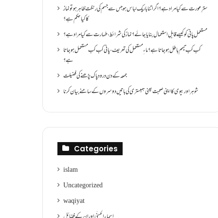
سترِ عورت سے کیا مراد ہے؟اگر اتنا باریک لباس ہو جس سے جسم کی رنگت ظاہر ہو تو نماز
کا کیا حکم ہے؟
مستعمل پانی کو کیسے قابلِ استعمال بنایا جائے؟ نماز کی شرائط ،طہارت سے کیا مراد ہے؟
کب کب تیمم باطل ہو جاتا ہے؟ ماءِ مستعمل کی تعریف ،پانی کب کب مستعمل ہو جاتا
ہے؟
جمعہ کے دن درود پاک پڑھنے کی فضیلت
شوہر اور بیوی کا اپنی صحبت یعنی ہمبستری کی باتیں دوسروں کے سامنے بیان کرنا
Categories
islam
Uncategorized
waqiyat
اسماءالحسنٰی اور ان کے فضائل