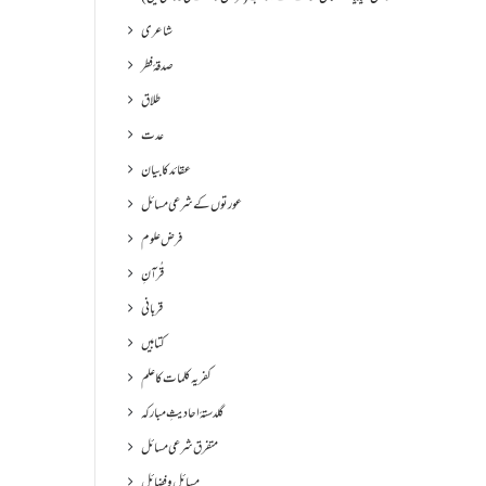
شاعری
صدقۂ فطر
طلاق
عدت
عقائد کا بیان
عورتوں کے شرعی مسائل
فرض علوم
قُرآنِ
قربانی
کتابیں
کفریہ کلمات کا علم
گلدستۂ احادیثِ مبارکہ
متفرق شرعی مسائل
مسائل و فضائل