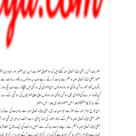
حضور صلی اﷲ تعالیٰ علیہ وسلم سے بات کرتے رہے جب یہ دونوں بارگاہ رسالت سے 
ناگہاں خود بخود روشن ہوگئی اور وہ دونوں اسی چھڑی کی روشنی میں چلتے رہے جب کچھ د
گیاتودوسرے کی چھڑی بھی روشن ہوگئی اور دونوں اپنی اپنی چھڑیوں کی روشنی کے س
گئے۔(1)(مشکوٰۃ جلد ۲ ص ۵۴۴ و بخاری جلد ۱ ص ۵۳۷)
حضور صلی اﷲ تعالیٰ علیہ وسلم کے ساتھ عشاء کی نماز پڑھی رات سخت اندھیری تھی اور آسم
صلی اﷲ تعالیٰ علیہ وسلم نے اپنے دست مبارک سے انہیں درخت کی ایک شاخ عطا فرمائی اور
تمہارے ہاتھ میں ایسی روشن ہو جائے گی کہ دس آدمی تمہارے آگے اور دس آدمی تمہارے 