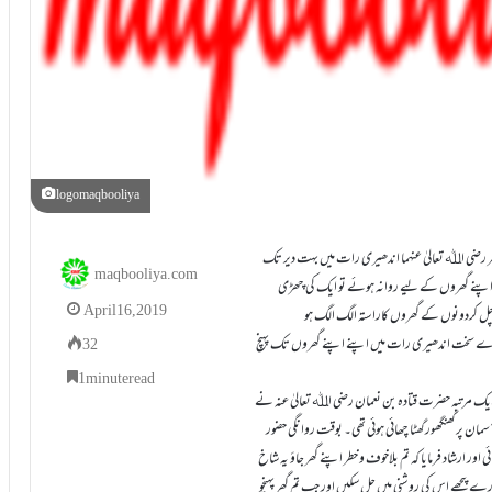
logomaqbooliya
حضرت انس رضی اﷲ تعالیٰ عنہ کہتے ہیں کہ دو صحابی حضرت اُسید بن حضیر اور عبادبن بشر رضی اﷲ تعالیٰ عنہما اندھیری رات میں بہت دیر تک
maqbooliya.com
اپنے گھروں کے لیے روانہ ہوئے تو ایک کی چھڑی
April 16, 2019
ورچل کردونوں کے گھروں کاراستہ الگ الگ ہو
ہارے سخت اندھیری رات میں اپنے اپنے گھروں تک پہنچ
32
1 minute read
اسی طرح امام احمد نے حضرت ابوسعید خدری رضی اﷲ تعالیٰ عنہ سے روایت کی ہے کہ ایک مرتبہ حضرت قتادہ بن نعمان رضی اﷲ تعالیٰ عنہ نے
ان پر گھنگھور گھٹا چھائی ہوئی تھی۔ بوقت روانگی حضور
 ارشاد فرمایا کہ تم بلاخوف و خطر اپنے گھر جاؤ یہ شاخ
پیچھے اس کی روشنی میں چل سکیں اور جب تم گھر پہنچو