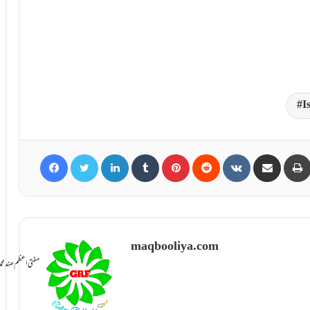
I
Facebook
Twitter
LinkedIn
Tumblr
Pinterest
Reddit
VKontakte
Share via Email
maqbooliya.com
سامانِ بخشش ti Azam Hind Muhammad Mustafa Raza