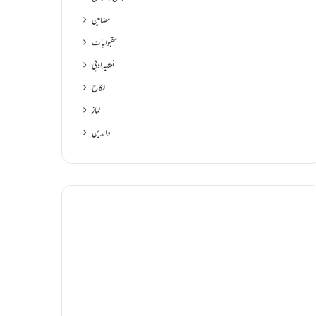
مضامین
مقبولیات
نعتیہ ادبی
نکاح
نماز
والدین