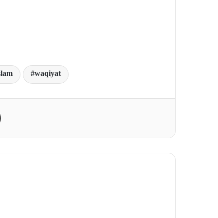
slam
waqiyat
Print