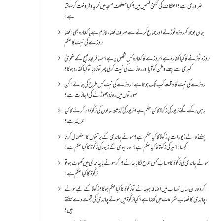
ضروری ہے؟اعتکاف کی کتنی قسمیں ہیں؟کیا معتکف مسجد میں خرید و فروخت کر سکتا
ہے؟
جان بوجھ کر روزہ ٹوڑنے اور جماع کرنے سے صرف قضاء لازم ہے یا کفارہ بھی؟ قضا
روزے کی نیت کا حکم
روزہ ٹوڑنے کا کیا کفارہ ہے؟روزے کا کفارہ کس شخص پر ہے؟ مسافر بعد صبح کے ضحویٰ
کبریٰ سے پہلے وطن کو آیا اور روزے کی نیت کر لی پھر توڑ دیا تو کیا کفارہ ہو گا؟
روزے کی نیت کا وقت کب تک ہوتا ہے؟ روزے کی نیت کس طرح کی جائے؟ کن
صورتوں میں روزہ چھوڑنے کی اجازت ہے؟
رہن رکھے گئے زیور کی زکٰوۃ کا کیا حکم ہے؟زیور کی گذشتہ سالوں کی زکٰوۃ ادا کرنے کا کیا
طریقہ ہے؟
پہننے والے زیورات پر زکٰوۃ کا کیا حکم ہے؟ سونے چاندی کے برتنوں کا استعمال کرنا
کیسا؟ جہیز کی زکٰوۃ کا کیا حکم ہے؟ اور بیوی کے زیور کی زکٰوۃ کا کیا حکم ہے؟
سونے چاندی کی زکٰوۃ کا حساب کس طرح لگایا جائے؟ اگر سونے یا چاندی میں کھوٹ ہو تو
زکٰوۃ کا کیا حکم ہے؟
اگر دورانِ سال نصاب میں اضافہ ہو جائے تو زکوۃ کا کیا حکم ہو گا؟ زکٰوۃ کے لیے سونے
،چاندی کا نصاب شریعت میں کتنا ہے؟ کیا زکٰوۃ میں سونے چاندی کی قیمت دے سکتے
ہیں؟