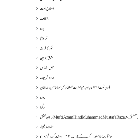
اصلاح اُمت
اعتکاف
پردہ
تراویح
توبہ کا طریقہ
حقوقِ ذوجین
حیض و نفاس
درود شریف
ذَوقِ نَعت ۱۳۲۶ھ برادرِ اعلیٰ حضرت شہنشاہِ سخن مولانا حسن رضا خان
روزہ
زکٰوۃ
Muf مفتی اعظم ھند محمد مصطفیٰ رضا
سنت وظیفے
سوشل میڈیا استعمال کرنے کے آداب (قرآن و سنت کی روشنی میں)