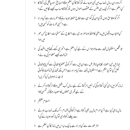
اگر دورانِ سال نصاب میں کمی ہو جائے تو زکٰوۃ کا کیا حکم ہو گا؟ نا بالغ ، اور پاگل کی زکٰوۃ کا
کیا حکم ہے؟ اگر ایک ہی جنس کے مختلف اموال ہوں تو زکٰوۃ کا حساب کیسے لگائیں گے؟
اگر گواہ فاسق ہوں تو کیا ان کی گواہی سے نکاح منعقد ہو جائے گا؟ محرمات سے کیا مراد
ہے؟ نسبی محرمات کونسی ہیں؟
کیا ایجاب و قبول میں ماضی کا لفظ ہونا ضروری ہے؟ نکاح کے مستحبات، نکاح کس عمر
میں ہو؟
جو شخص استقبال قبلہ سے عاجز ہو اس کے لیے کیا حکم ہے؟ تحرّی کسے کہتے ہیں؟ قبلہ کی
شناخت کیسے معلوم کی جائے؟
نماز میں جن اعضاء کا چھپانا فرض ہے ان میں سے اگر کوئی عضو چوتھائی سے کم یا چوتھائی
کھل گیا تو کیا حکم ہے؟استقبالِ قبلہ سے کیا مراد ہے؟جس جگہ قبلہ کی شناخت کا کوئی
ذریعہ نہ ہو وہاں کیا کریں؟
زمانۂ کفر میں دی گئی زکٰوۃ ہو گی کہ نہیں؟زکٰوۃ کے لیے سال کب مکمل ہو گا؟زکٰوۃ ادا کرنے
کے لیے قمری مہینوں کا اعتبار ہو گا کہ شمسی کا؟
السلام علیکم
مالِ نامی کیا ہے؟ کیا حرام مال پر بھی زکوۃ ہے؟ زکٰوۃ کی اقسام ،اگر مالک نصاب ہونے
سے پہلے زکٰوۃ دی تو کیا زکوه ہو جائےگی؟
ستر عورت سے کیا مراد ہے باریک لباس میں نماز کا کیا حکم ہے