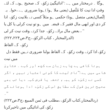
ہوگا ۔ درمختار میں ہے :”ادائیگیئ زکوٰۃ کے صحیح ہونے کے لئے
وقتِ ادا نیت کا مُتَّصِل (یعنی ملا ہوا )ہونا ضروری ہے ،خواہ یہ
اِتِّصال(یعنی متصل ہونا) حکمی ہو مثلاً کسی نے بلانیت زکوٰۃ ادا
کر دی اور ابھی مال فقیر کے قبضہ میں ہو تو نیت کرلی یا کل یا
بعض مال برائے زکوٰۃ جدا کرتے وقت نیت کر لی ، ”
(الدرالمختار ، کتاب الزکوٰۃ،ج۳،ص۲۲۲،۲۲۴)
زکوٰۃ کے الفاظ
زکوٰۃادا کرتے وقت زکوٰۃ کے الفاظ بولنا ضروری نہیں فقط دل
میں نیت
ہونا کافی ہے چاہے زبان سے کچھ اور کہے ۔ فتاویٰ
شامی میں ہے :”نام لینے کا کوئی اعتبار نہیں ، اگر
کسی نے زکوٰۃ کو ہبہ، تحفہ یا قرض کہہ دیا تب بھی
صحیح ترین قول کے مطابق اس کی زکوٰۃ ادا ہوجائے گی
۔”
(ردالمحتار،کتاب الزکوٰۃ،مطلب فی ثمن المبیع ،ج۳،ص۲۲۲)
زکوٰۃکی ادائیگی میں تاخیرکرنا