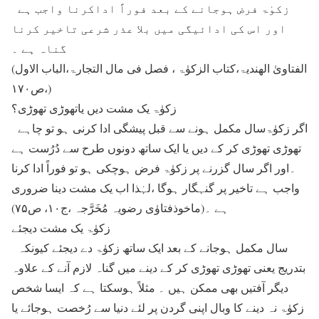
زکوٰۃ فرض ہوجانے کے بعد فوراً اداکرنا واجب ہے
اور اس کی ادائیگی میں بلا عذر شرعی تاخیر کرنا
گناہ ہے ۔
(الفتاویٰ الھندیۃ،کتاب الزکوٰۃ ، فصل فی مال التجارۃ،الباب الاول
،ص۱۷۰)
زکوٰۃ یک مشت دیں یاتھوڑی تھوڑی؟
اگر زکوٰۃسال مکمل ہونے سے قبل پیشگی ادا کرنی ہو تو چاہے
تھوڑی تھوڑی کر کے ديں یا ایک ساتھ دونوں طرح سے دُرُست ہے
۔اور اگر سال گزرنے پر زکوٰۃ فرض ہوچکی ہو تو فوراً ادا کرنا
واجب ہے تاخیر پر گنہگار ہوگا ،لہٰذا اب یک مشت دینا ضروری
ہے ۔(ماخوذفتاوٰی رضویہ مُخَرَّجہ ،ج۱۰، ص۷۵)
زکوٰۃ یک مشت دیجئے
سال مکمل ہوجانے کے بعد ایک ساتھ زکوٰۃ دے دیجئے کیونکہ
بتدریج یعنی تھوڑی تھوڑی کر کے دینے میں گناہ لازم آنے کے علاوہ
دیگر آفتیں بھی ممکن ہیں ۔ مثلاً ہوسکتا ہے کہ ایسا شخص
زکوٰۃ نہ دینے کا وبال اپنی گردن پر لئے دنیا سے رُخصت ہوجائے یا