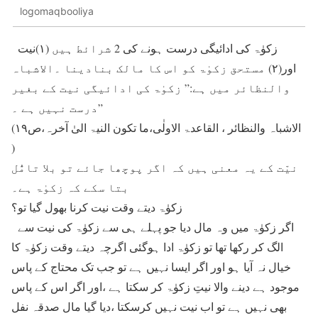
logomaqbooliya
زکوٰۃ کی ادائیگی درست ہونے کی 2 شرائط ہیں (۱)نیت
اور(۲) مستحق زکوٰۃ کو اس کا مالک بنادینا ۔الاشباہ
والنظائر میں ہے:” زکوٰۃ کی ادائیگی نیت کے بغیر
درست نہیں ہے ۔”
(الاشباہ والنظائر ، القاعدۃ الاولٰی،ما تکون النیۃ الیٰ آخرہ،ص۱۹
)
نیّت کے یہ معنی ہیں کہ اگر پوچھا جائے تو بلا تامُّل
بتا سکے کہ زکوٰۃ ہے۔
زکوٰۃ دیتے وقت نیت کرنا بھول گیا تو؟
اگر زکوٰۃ میں وہ مال دیا جو پہلے ہی سے زکوٰۃ کی نیت سے
الگ کر رکھا تھا تو زکوٰۃ ادا ہوگئی اگرچہ دیتے وقت زکوٰۃ کا
خیال نہ آیا ہو اور اگر ایسا نہیں ہے تو جب تک محتاج کے پاس
موجود ہے دینے والا نیتِ زکوٰۃ کر سکتا ہے ،اور اگر اس کے پاس
بھی نہیں ہے تو اب نیت نہیں کرسکتا ،دیا گیا مال صدقہ نفل