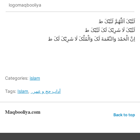
logomaqbooliya
لَبَّیْکَ اَللّٰھُمَّ لَبَّیْکَ ط
لَبَّیْکَ لَا شَرِیْکَ لَکَ لَبَّیْکَ ط
اِنَّ الْحَمْدَ وَالنِّعْمَةَ لَکَ وَالْمُلْکَ لَا شَرِیْکَ لَکَ ط
Categories:
islam
Tags:
Islam
,
آداب حج و عمرہ
Maqbooliya.com
Back to top