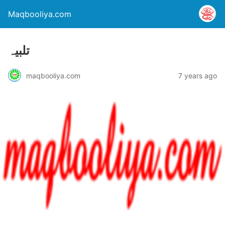
Maqbooliya.com
تلبیہ
maqbooliya.com
7 years ago