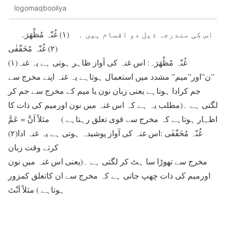
logomaqbooliya
اس کی مندرجہ ذیل دو اقسام ہیں ۔ (۱) غُنّہ مُظْھَرَہ
(۲) غُنّہ مُخَفّفٰی
(۱)غُنّہ مُظْھَرَہ: اس غنہ کی آواز ظاہر ہوتی ہے یہ غنہ
”ن”اور”میم” مشدد میں استعمال ہوتاہے یہ غنہ اپنے مخرج سے
جم کرادا ہوتاہے یعنی زبان نون یا میم کے مخرج سے جم کر
لگتی ہے ۔(مطلب یہ ہے کہ اس غنہ میں نون اورمیم کی ذات کا
اظہار ہوتاہے کہ مخرج سے قوی تعلق رہتاہے ) مثلاً اَنَّ = عَمَّ
(۲)غُنّہ مُخَفّفٰی :اس غنہ کی آواز پوشیدہ ہوتی ہے یہ غنہ ادا
کرتے وقت زبان
مخرج سے تھوڑا سا ہٹ کر لگتی ہے ۔(یعنی اس غنہ میں نون
اورمیم کی ذات چھپ جاتی ہے کہ مخرج سے ان کاتعلق کمزور
ہوتاہے ) مثلاً اَنْتَ