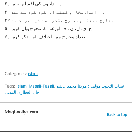
۲۔ دانتوں کی اقسام بتائیں۔
۳۔ اصول مخارج کتنے اورکون کون سے ہیں؟
۴۔ مخارج محققہ ومخارج مقدرہ سے کیا مراد ہے ؟
۵۔ ح، ق، ل، ن ، ف اورغنہ کا مخرج بیان کریں۔
۶۔ تعداد مخارج میں اختلاف ائمہ ذکر کریں۔
Categories:
islam
نصاب التجوید مؤلف : مولانا محمد ہاشم
,
Masail-Fazail
,
Islam
Tags:
خان العطاری المدنی
Maqbooliya.com
Back to top