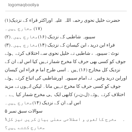
logomaqbooliya
(۱)حضرت خلیل نحوی رحمۃ اللہ علیہ اوراکثر قراء کے نزدیک
(۱۷) مخارج ہیں۔
(۲)سیبویہ شاطبی کے نزدیک (۱۶)مخارج ہیں۔
(۳)فراء ابن درید ، ابن کیسان کے نزدیک (۱۴)مخارج ہیں۔
نوٹ : سیبویہ ، شاطبی نے خلیل نحوی سے اختلاف کرتے ہوئے
جوف کو کسی بھی حرف کا مخرج شمار نہیں کیا اس لیے ان کے
نزدیک کل مخارج (۱۶)ہیں ۔ اسی طرح اما م فراء ابن کیسان
اورابن درید وغیرہ نے امام سیبویہ اورشاطبی کی اتباع کرتے ہوئے
جوف کو کسی حرف کا مخرج نہیں مانا۔ لیکن انہوں نے مزید
اختلاف کرتے ہوئے (ل،ن،ر) کابھی ایک ہی مخرج شمار کیا ہے ۔
اس لیے ان کے نزدیک (۱۴)مخارج ہیں۔
سوالات سبق نمبر ۵
۱۔ مخرج کالغوی و اصطلاحی معنٰی بیان کریں نیز کل
مخارج کتنے ہیں؟