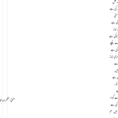
یک ظل
کی ہے
ی ہے
ہے
سامانِ بخشش ti Azam Hind Muhammad Mustafa Raza
 کی ہے
 ہیں ہم