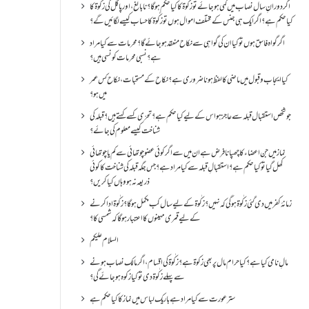
اگر دورانِ سال نصاب میں کمی ہو جائے تو زکٰوۃ کا کیا حکم ہو گا؟ نا بالغ ، اور پاگل کی زکٰوۃ کا
کیا حکم ہے؟ اگر ایک ہی جنس کے مختلف اموال ہوں تو زکٰوۃ کا حساب کیسے لگائیں گے؟
اگر گواہ فاسق ہوں تو کیا ان کی گواہی سے نکاح منعقد ہو جائے گا؟ محرمات سے کیا مراد
ہے؟ نسبی محرمات کونسی ہیں؟
کیا ایجاب و قبول میں ماضی کا لفظ ہونا ضروری ہے؟ نکاح کے مستحبات، نکاح کس عمر
میں ہو؟
جو شخص استقبال قبلہ سے عاجز ہو اس کے لیے کیا حکم ہے؟ تحرّی کسے کہتے ہیں؟ قبلہ کی
شناخت کیسے معلوم کی جائے؟
نماز میں جن اعضاء کا چھپانا فرض ہے ان میں سے اگر کوئی عضو چوتھائی سے کم یا چوتھائی
کھل گیا تو کیا حکم ہے؟استقبالِ قبلہ سے کیا مراد ہے؟جس جگہ قبلہ کی شناخت کا کوئی
ذریعہ نہ ہو وہاں کیا کریں؟
زمانۂ کفر میں دی گئی زکٰوۃ ہو گی کہ نہیں؟زکٰوۃ کے لیے سال کب مکمل ہو گا؟زکٰوۃ ادا کرنے
کے لیے قمری مہینوں کا اعتبار ہو گا کہ شمسی کا؟
السلام علیکم
مالِ نامی کیا ہے؟ کیا حرام مال پر بھی زکوۃ ہے؟ زکٰوۃ کی اقسام ،اگر مالک نصاب ہونے
سے پہلے زکٰوۃ دی تو کیا زکوه ہو جائےگی؟
ستر عورت سے کیا مراد ہے باریک لباس میں نماز کا کیا حکم ہے