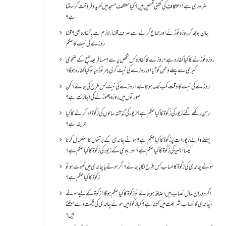
ضروری ہے؟اعتکاف کی کتنی قسمیں ہیں؟کیا معتکف مسجد میں خرید و فروخت کر سکتا
ہے؟
جان بوجھ کر روزہ ٹوڑنے اور جماع کرنے سے صرف قضاء لازم ہے یا کفارہ بھی؟ قضا
روزے کی نیت کا حکم
روزہ ٹوڑنے کا کیا کفارہ ہے؟روزے کا کفارہ کس شخص پر ہے؟ مسافر بعد صبح کے ضحویٰ
کبریٰ سے پہلے وطن کو آیا اور روزے کی نیت کر لی پھر توڑ دیا تو کیا کفارہ ہو گا؟
روزے کی نیت کا وقت کب تک ہوتا ہے؟ روزے کی نیت کس طرح کی جائے؟ کن
صورتوں میں روزہ چھوڑنے کی اجازت ہے؟
رہن رکھے گئے زیور کی زکٰوۃ کا کیا حکم ہے؟زیور کی گذشتہ سالوں کی زکٰوۃ ادا کرنے کا کیا
طریقہ ہے؟
پہننے والے زیورات پر زکٰوۃ کا کیا حکم ہے؟ سونے چاندی کے برتنوں کا استعمال کرنا
کیسا؟ جہیز کی زکٰوۃ کا کیا حکم ہے؟ اور بیوی کے زیور کی زکٰوۃ کا کیا حکم ہے؟
سونے چاندی کی زکٰوۃ کا حساب کس طرح لگایا جائے؟ اگر سونے یا چاندی میں کھوٹ ہو تو
زکٰوۃ کا کیا حکم ہے؟
اگر دورانِ سال نصاب میں اضافہ ہو جائے تو زکوۃ کا کیا حکم ہو گا؟ زکٰوۃ کے لیے سونے
،چاندی کا نصاب شریعت میں کتنا ہے؟ کیا زکٰوۃ میں سونے چاندی کی قیمت دے سکتے
ہیں؟