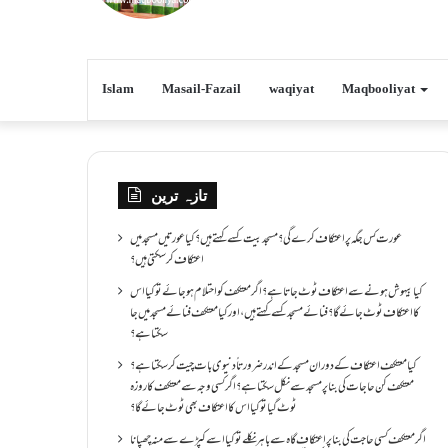
Islam
Masail-Fazail
waqiyat
Maqbooliyat
تازہ ترین
عورت کس جگہ پر اعتکاف کرے گی؟مسجد بیت کسے کہتے ہیں؟کیا عورتیں مسجد میں
اعتکاف کر سکتی ہیں؟
کیا بیہوش ہونے سے اعتکاف ٹوٹ جاتا ہے؟ اگر معتکف کو احتلام ہو جائے تو کیا اس
کا اعتکاف ٹوٹ جائے گا؟فنائے مسجد کسے کہتے ہیں ، اور کیا معتکف فنائے مسجد میں جا
سکتا ہے؟
کیا معتکف اعتکاف کے دوران مسجد کے اندر ضرورتاً دنیوی بات چیت کر سکتا ہے؟
معتکف کن حاجات کی بنا پر مسجد سے نکل سکتا ہے؟ اگر کسی وجہ سے معتکف کا روزہ
ٹوٹ گیا تو کیا اس کا اعتکاف بھی ٹوٹ جائے گا؟
اگر معتکف کسی حاجت کی بنا پر اعتکاف گاہ سے باہر نکلے تو کیا اسے کپڑے سے منہ چھپانا