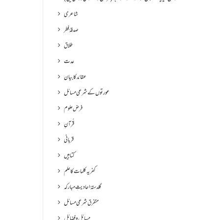
شاعری
صدقۂ فطر
طلاق
عدت
عقائد کا بیان
عورتوں کے شرعی مسائل
فرض علوم
قُرآنِ
قربانی
کتابیں
کفریہ کلمات کا علم
گلدستۂ احادیثِ مبارکہ
متفرق شرعی مسائل
مسائل و فضائل