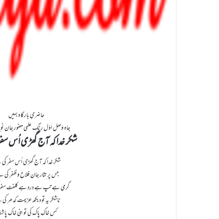
حاضریِ بارگاہ بہیں
جاہ وَصل اَوّل رنگ علمی حضور جان نور ۱۳۲۴
شکر خدا کہ آج گھڑی اُس سف
شکر خدا کہ آج گھڑی اُس سفر کی
جس پر نِثار جان فلاح و ظفر کی 
گرمی ہے تپ ہے درد ہے کلفت سفر
ناشکر یہ تو دیکھ عزیمت کدھر کی
کِس خاکِ پاک کی تو بنی خاکِ پا شف