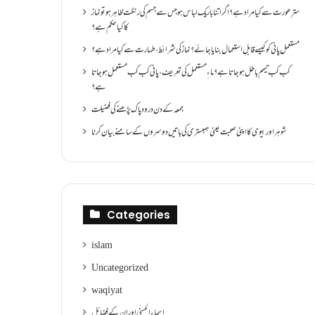
سترِ عورت سے کیا مراد ہے؟اگر اتنا باریک لباس ہو جس سے جسم کی رنگت ظاہر ہو تو نماز
کا کیا حکم ہے؟
مستعمل پانی کو کیسے قابلِ استعمال بنایا جائے؟ نماز کی شرائط ،طہارت سے کیا مراد ہے؟
کب کب تیمم باطل ہو جاتا ہے؟ ماءِ مستعمل کی تعریف ،پانی کب کب مستعمل ہو جاتا
ہے؟
جمعہ کے دن درود پاک پڑھنے کی فضیلت
شوہر اور بیوی کا اپنی صحبت یعنی ہمبستری کی باتیں دوسروں کے سامنے بیان کرنا
Categories
islam
Uncategorized
waqiyat
اسماءالحسنٰی اور ان کے فضائل