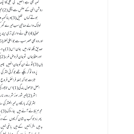
کعبہ بھی ہے اِنھیں کی تَجلی کا ا
روشن اِنہی کے عکس سے پُتلی (2)حجر کی ہے
ہوتے کہاں خلیل(3)و بِنا کعبہ و منیٰ
لولاک والے صَاحبی سب تیرے گھر 
مَولیٰ(4) علی نے واری تِری نیند پر نماز
اور وہ بھی عصر سب سے جو اَعلیٰ خطر(5)کی ہے
صِدیق بلکہ غار میں جان اس(1)پہ دے چکے
اور حفظِ جاں تو جان فروضِ غرر(2)کی ہے
ہاں (3)تو نے ان کو جان انھیں پھیر دی نماز
پَر وہ تو کر چکے تھے جو کرنی بشر ک
ثابت ہوا کہ جملہ فرائض فروع ہیں
اصل الاصول بندگی(1)اس تاجور کی ہے
شر(2)خیر شور سورؔ شرر دور نار نور!
بشریٰ کہ بارگاہ یہ خیر البشر کی 
مجرم بُلائے آئے ہیں جَاءُ وْکَ(3)ہے گواہ
پھر رَد ہو کب یہ شان کریموں کے در
بد ہیں مگر اُنہیں کے ہیں باغی نہیں