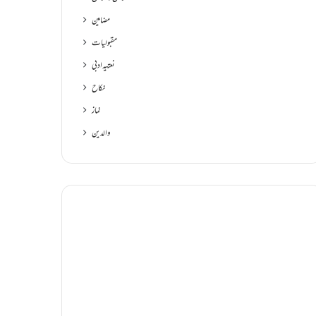
مضامین
مقبولیات
نعتیہ ادبی
نکاح
نماز
والدین