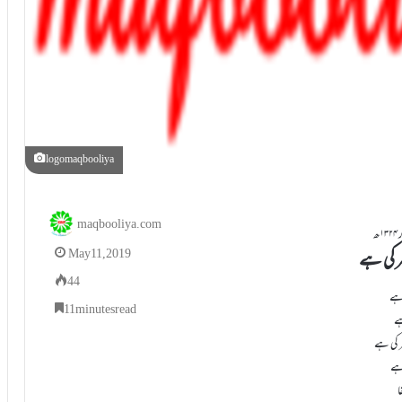
logomaqbooliya
maqbooliya.com
ھ
ر کی ہے
May 11, 2019
44
 ہے
11 minutes read
ہے
 کی ہے
 ہے
ا