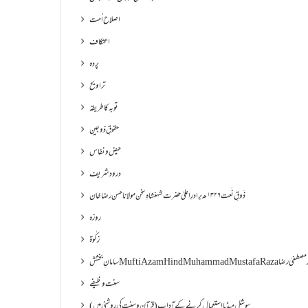
اصلاح اُمت
اعتکاف
پردہ
تراویح
توبہ کا طریقہ
حقوقِ ذوجین
حیض و نفاس
درود شریف
ذَوقِ نَعت ۱۳۲۶ھ برادرِ اعلیٰ حضرت شہنشاہِ سخن مولانا حسن رضا خان
روزہ
زکٰوۃ
Muf مفتی اعظم ھند محمد مصطفیٰ رضا
سنت وظیفے
سوشل میڈیا استعمال کرنے کے آداب (قرآن و سنت کی روشنی میں)