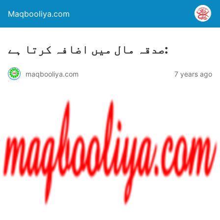
Maqbooliya.com
صدقہ مال ميں اضافہ کرتا ہے:
maqbooliya.com
7 years ago