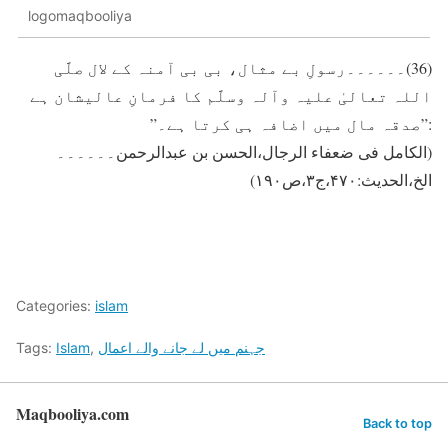
logomaqbooliya
(36)۔۔۔۔۔۔رسولِ بے مثال، بی بی آمنہ کے لال صلَّی
اللہ تعالیٰ علیہ وآلہ وسلَّم کا فرمانِ عالیشان ہے
:”صدقہ مال ميں اضافہ ہی کرتا ہے۔”
(الکامل فی ضعفاء الرجال،الحسن بن عبدالرحمن۔۔۔۔۔۔
الخ،الحدیث:۴۷۰،ج۳،ص۱۹۰)
Categories:
islam
جہنم میں لے جانے والے اعمال
,
Islam
Tags:
Maqbooliya.com
Back to top