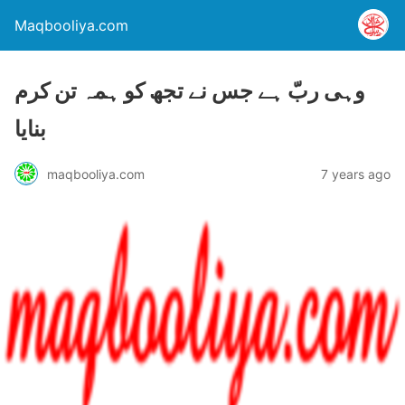
Maqbooliya.com
وہی ربّ ہے جس نے تجھ کو ہمہ تن کرم
بنایا
maqbooliya.com
7 years ago