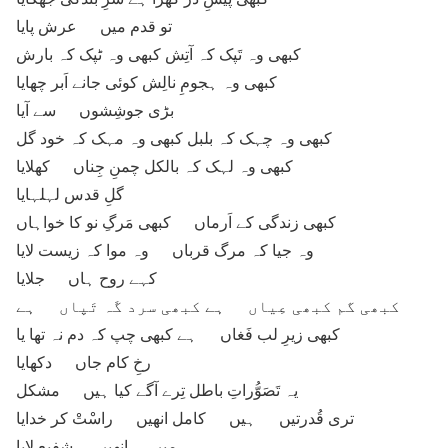
تو قدم میں عرش پایا
کبھی وہ تَپک کہ آتِش کبھی وہ ٹپک کہ بارش
کبھی وہ ہجومِ نالِش کوئی جانے اَبر چھایا
بڑی جوشِشوں سے آیا
کبھی وہ چہک کہ بلبل کبھی وہ مہک کہ خود گل
کبھی وہ لہک کہ بالکل چمنِ جِناں کھلایا
گلِ قدس لہلہایا
کبھی زندگی کے اَرماں کبھی مَرگِ نو کا خواہاں
وہ جیا کہ مرگ قرباں وہ موا کہ زیست لایا
کہے روح ہاں جلایا
کبھی گم کبھی عِیاں ہے کبھی سرد گَہ تَپاں ہے
کبھی زیرِ لب فَغاں ہے کبھی چپ کہ دم نہ تھا یا
رخِ کام جاں دکھایا
یہ تَصَوُّراتِ باطل تِرے آگے کیا ہیں مشکل
تری قُدرتیں ہیں کامل انھیں راسْتْ کر خدایا
میں انھیں شفیع لایا