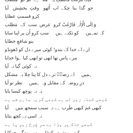
جو گدا بنا چکے اب اُٹھو وقتِ بخشِش آیا
کرو قسمتِ عطایا
وَ اِلَی الْاِلٰہِ فَارْغَبْ کرو عرض سب کے مَطلب
کہ تمہیں کو تکتے ہیں سب کرو اُن پر اپنا سایا
بنو شافعِ خطایا
ارے اے خدا کے بندو! کوئی میرے دل کو ڈھونڈو
مرے پاس تھا ابھی تو ابھی کیا ہوا خدایا
نہ کوئی گیا نہ آیا
ہمیں اے رضاؔ ترے دل کا پتا چلا بہ مشکل
درِ روضہ کے مقابل وہ ہمیں نظر تو آیا
یہ نہ پوچھ کیسا پایا
کبھی خَندَہ زیر لب ہے کبھی گریہ ساری شب ہے
کبھی غم کبھی طَرب ہے نہ سبب سمجھ میں آیا
نہ اسی نے کچھ بتایا
کبھی خاک پر پڑا ہے سرِ چَرخ زیرِ پا ہے
کبھی پیشِ در کھڑا ہے سرِ بندگی جھکایا