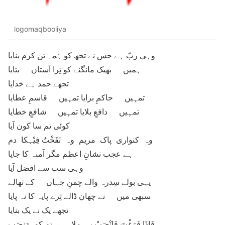
logomaqbooliya
وہی ربّ ہے جس نے تجھ کو ہَمہ تن کرم بنایا
ہمیں بھیک مانگنے کو تِرا آستاں بتایا
تجھے حمد ہے خدایا
تمہِیں حاکمِ برایا تمہِیں قاسمِ عطایا
تمہِیں دافعِ بلایا تمہِیں شافعِ خطایا
کوئی تم سا کون آیا
وہ کنواری پاک مریم وہ نَفَخْتُ فِیْہکا دم
ہے عجب نشانِ اعظم مگر آمنہ کا جایا
وہی سب سے افضل آیا
یہی بولے سِدرہ والے چمنِ جہاں کے تھالے
سبھی میں نے چھان ڈالے تِرے پایہ کا نہ پایا
تجھے یک نے یک بنایا
فَاِذَا فَرَغْتَ فَانْصَبْ یہ ملا ہے تم کو مَنصَب