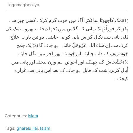
logomaqbooliya
(1)نمک کاچھوٹا سا ٹکڑا آگ میں خوب گرم کرکے کسی چیز سے
پکڑ کر فوراً ٹھنڈے پانی کے گلاس میں بُجھا دیجئے ، پھروہ نمک کی
ڈلی پانی سے نکال کراس پانی کو پی جایئے۔ دو تین بار یہ علاج
کرنے سے اِن شاءَ اللہ عَزَّوَجَلّ فائدہ ہو جائے گا (2)ایک چمچ
جَوشریف کے دانے چبایئے اورچُوسئے پھر آخِر میں نگل جایئے
(3)خَشْخاش کے چِھلکے اور اَجوائن ہم وزن لیجئے اور پانی میں
اُبال کربرداشت کے قابل ہو جانے کے بعد اس پانی سے غَرارے
کیجئے۔
Categories:
islam
Tags:
gharelu Ilaj
,
Islam