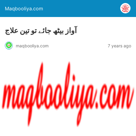
Maqbooliya.com
آواز بیٹھ جائے تو تین علاج
maqbooliya.com
7 years ago