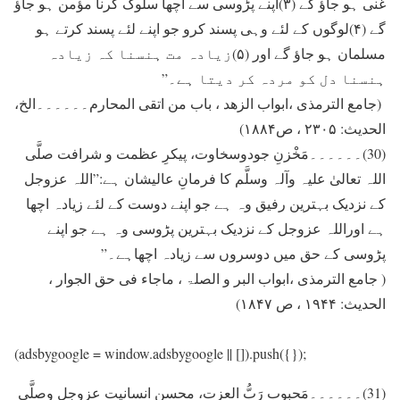
غنی ہو جاؤ گے (۳)اپنے پڑوسی سے اچھا سلوک کرنا مؤمن ہو جاؤ
گے (۴)لوگوں کے لئے وہی پسند کرو جو اپنے لئے پسند کرتے ہو
مسلمان ہو جاؤ گے اور (۵)زيادہ مت ہنسنا کہ زيادہ
ہنسنا دل کو مردہ کر ديتا ہے۔”
(جامع الترمذی ،ابواب الزھد ، باب من اتقی المحارم۔۔۔۔۔۔الخ،
الحدیث: ۲۳۰۵ ، ص۱۸۸۴)
(30)۔۔۔۔۔۔مَخْزنِ جودوسخاوت، پیکرِ عظمت و شرافت صلَّی
اللہ تعالیٰ علیہ وآلہ وسلَّم کا فرمانِ عالیشان ہے:”اللہ عزوجل
کے نزديک بہترين رفیق وہ ہے جو اپنے دوست کے لئے زيادہ اچھا
ہے اوراللہ عزوجل کے نزديک بہترين پڑوسی وہ ہے جو اپنے
پڑوسی کے حق میں دوسروں سے زيادہ اچھاہے۔”
( جامع الترمذی ،ابواب البر و الصلۃ ، ماجاء فی حق الجوار ،
الحدیث: ۱۹۴۴ ، ص ۱۸۴۷)
(adsbygoogle = window.adsbygoogle || []).push({});
(31)۔۔۔۔۔۔مَحبوبِ رَبُّ العزت، محسنِ انسانیت عزوجل وصلَّی