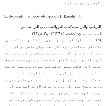
کارحم وکرم ہوتاہے۔”
(adsbygoogle = window.adsbygoogle || []).push({});
(الترغیب والترہیب،کتاب البروالصلۃ،باب الترہیب من
اذی۔۔۔۔۔۔الخ،الحدیث:۳۹۱۵(۲۱)،ج۳،ص۲۴۳)
(24)۔۔۔۔۔۔ايک اور روايت ميں ہے:”اگر وہ تنگدست ہو
جائےتو اسےتسلی دو، اگر اسے خوشی حاصل ہو تو
مبارک باد دو، اگراُسے مصيبت پہنچےتو اس سےتعزيت
کرو، اگر وہ مر جائےتو اس کے جنازے ميں شرکت کرو،
اس کی اجازت کے بغير اس کے گھر سے اونچی عمارت بنا
کر اس سے ہوا نہ روکو، بھنے ہوئے گوشت سے
اسےتکلیف نہ پہنچاؤہاں یہ کہ اسے بھی مٹھی بھر دے
دوتو صحیح ہے، اگر پھل خريد کر لاؤ تو اسے بھی اس
ميں سے کچھ تحفہ بھيجو اور ايسا نہ کر سکو تو اسے
چھپا کر اپنے گھر لاؤ اور اپنے بچوں کو پھل دے کر
باہرنہ جانے دوکہ کہيں اس سے پڑوسی کے بچے احساس