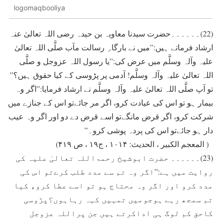
logomaqbooliya
(22)۔۔۔۔۔۔حضرت سیدنا معاويہ بن حيدہ رضی اللہ تعالیٰ عنہ
ارشاد فرماتے ہيں:”ميں نے بارگاہِ رسالت مآب صلَّی اللہ تعالیٰ
علیہ وآلہ وسلَّم ميں عرض کی:”يا رسول اللہ عزوجل و صلَّی
اللہ تعالیٰ علیہ وآلہ وسلَّم! آدمی پر پڑوسی کے کيا حقوق ہيں؟”
تو آپ صلَّی اللہ تعالیٰ علیہ وآلہ وسلَّم نے ارشاد فرمايا:”اگر وہ
بيمار ہو تو اس کی عيادت کرو، اگر مر جائےتو اس کے جنازے ميں
شرکت کرو، اگر قرض مانگےتو اسے قرض دے دو اور اگر وہ عيب
دار ہو جائےتو اس کی پردہ پوشی کرو۔”
( المعجم الکبیر ، الحدیث: ۱۰۱۴ ، ج۱۹ ، ص ۴۱۹)
(23)۔۔۔۔۔۔ حضرت ابوشیخ رحمۃاللہ تعالیٰ علیہ کی
روایت میں ہے:”اگر وہ تم سے مدد طلب کرےتو اس کی
مدد کرو اور اگر وہ محتاج ہو تو اسے عطا کرو، کیا
تم سمجھ رہے ہوجومیں تمہیں کہہ رہاہوں؟پڑوسی
کاحق کم لوگ ہی اداکرتے ہیں جن پراللہ عزوجل