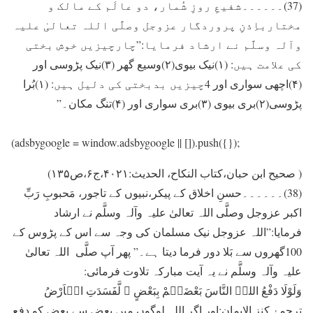
(37)۔۔۔۔۔۔شفیعِ روزِ شُمار، دو عالَم کے مالک و
مختارباِذنِ پروردگار عزوجل وصلَّی اللہ تعالیٰ علیہ
وآلہ وسلَّم نے ارشاد فرمایا:”چارچيزيں خوش بختی
کی علامت ہيں: (۱)نيک بيوی(۲)وسيع گھر (۳)نیک پڑوسی اور
(۴)اچھی سواری اور 4چيزيں بدبختی کی دلیل ہيں: (۱)بُرا
پڑوسی(۲)بری بيوی (۳)بری سواری اور (۴)تنگ مکان۔”
(adsbygoogle = window.adsbygoogle || []).push({});
( صحیح ابن حبان،کتاب النکاح، الحدیث:۴۰۲۱،ج۶،ص۱۳۵)
(38)۔۔۔۔۔۔حسنِ اخلاق کے پیکر،نبیوں کے تاجور، مَحبوبِ رَبِّ
اکبر عزوجل وصلَّی اللہ تعالیٰ علیہ وآلہ وسلَّم نے ارشاد
فرمایا:”اللہ عزوجل نيک مسلمان کی وجہ سے اس کے پڑوس کے
100گھروں سے بَلا دور فرما ديتا ہے۔” پھر آپ صلَّی اللہ تعالیٰ
علیہ وآلہ وسلَّم نے يہ آيت مبارکہ تلاوت فرمائی:
وَلَوْلَا دَفْعُ اللہِ النَّاسَ بَعْضَہُمْ بِبَعْضٍ ۙ لَّفَسَدَتِ الۡاَرْضُ
ترجمۂ کنز الايمان:اور اگر اللہ لوگوں میں بعض سے بعض کو دفع