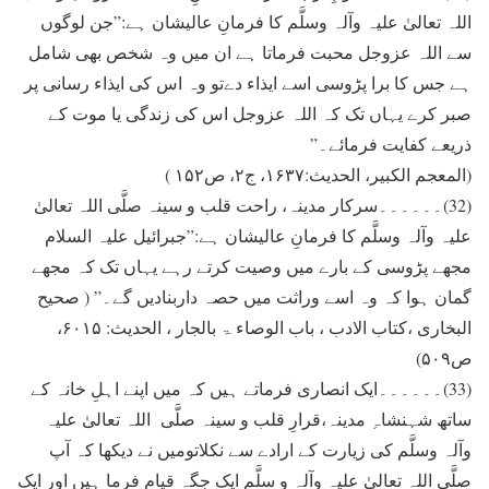
اللہ تعالیٰ علیہ وآلہ وسلَّم کا فرمانِ عالیشان ہے:”جن لوگوں
سے اللہ عزوجل محبت فرماتا ہے ان ميں وہ شخص بھی شامل
ہے جس کا برا پڑوسی اسے ايذاء دےتو وہ اس کی ايذاء رسانی پر
صبر کرے يہاں تک کہ اللہ عزوجل اس کی زندگی يا موت کے
ذريعے کفايت فرمائے۔”
(المعجم الکبیر، الحدیث:۱۶۳۷، ج۲، ص۱۵۲ )
(32)۔۔۔۔۔۔سرکار مدينہ، راحت قلب و سينہ صلَّی اللہ تعالیٰ
علیہ وآلہ وسلَّم کا فرمانِ عالیشان ہے:”جبرائيل علیہ السلام
مجھے پڑوسی کے بارے ميں وصيت کرتے رہے يہاں تک کہ مجھے
گمان ہوا کہ وہ اسے وراثت ميں حصہ داربناديں گے۔” ( صحیح
البخاری ،کتاب الادب ، باب الوصاء ۃ بالجار ، الحدیث: ۶۰۱۵،
ص۵۰۹)
(33)۔۔۔۔۔۔ايک انصاری فرماتے ہيں کہ ميں اپنے اہلِ خانہ کے
ساتھ شہنشاہِ مدینہ،قرارِ قلب و سینہ صلَّی اللہ تعالیٰ علیہ
وآلہ وسلَّم کی زيارت کے ارادے سے نکلاتوميں نے ديکھا کہ آپ
صلَّی اللہ تعالیٰ علیہ وآلہ و سلَّم ايک جگہ قيام فرما ہيں اور ايک