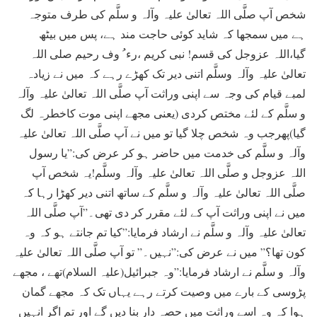
شخص آپ صلَّی اللہ تعالیٰ علیہ وآلہ و سلَّم کی طرف متوجہ
ہے ميں سمجھا کہ شايد کوئی حاجت مند ہے، پس ميں بيٹھ
گيا،اللہ عزوجل کی قسم! نبی کریم ،رء ُ وف رحیم صلی اللہ
تعالیٰ علیہ وآلہ وسلَّم اتنی دير تک کھڑے رہے کہ ميں نے زيادہ
لمبے قيام کی وجہ سے اپنی وراثت آپ صلَّی اللہ تعالیٰ علیہ وآلہ
و سلَّم کے لئے مختص کردی (يعنی مجھے اپنی موت کاخطرہ لگ
گيا)پھرجب وہ شخص چلا گيا تو ميں نے آپ صلَّی اللہ تعالیٰ علیہ
وآلہ و سلَّم کی خدمت ميں حاضر ہو کر عرض کی:”يا رسول
اللہ عزوجل و صلَّی اللہ تعالیٰ علیہ وآلہ وسلَّم!يہ شخص آپ
صلَّی اللہ تعالیٰ علیہ وآلہ و سلَّم کے ساتھ اتنی دير کھڑا رہا کہ
ميں نے اپنی وراثت آپ کے لئے مقرر کر دی تھی۔”آپ صلَّی اللہ
تعالیٰ علیہ وآلہ و سلَّم نے ارشاد فرمایا:”کيا تم جانتے ہو کہ وہ
کون تھا؟” ميں نے عرض کی:”نہيں۔” تو آپ صلَّی اللہ تعالیٰ علیہ
وآلہ و سلَّم نے ارشاد فرمایا:”وہ جبرائيل(علیہ السلام)تھے ، مجھے
پڑوسی کے بارے ميں وصيت کرتے رہے يہاں تک کہ مجھے گمان
ہوا کہ وہ اسے وراثت ميں حصہ دار بنا ديں گے اور تم اگر انہيں