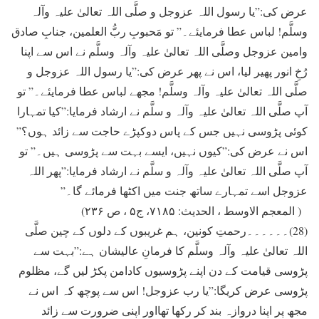
عرض کی:”يا رسول اللہ عزوجل و صلَّی اللہ تعالیٰ علیہ وآلہ
وسلَّم! لباس عطا فرمایئے۔” تو مَحبوبِ ربُّ العلمین، جنابِ صادق
وامین عزوجل وصلَّی اللہ تعالیٰ علیہ وآلہ وسلَّم نے اس سے اپنا
رُخِ انور پھير ليا، اس نے پھر عرض کی:”يا رسول اللہ عزوجل و
صلَّی اللہ تعالیٰ علیہ وآلہ وسلَّم! مجھے لباس عطا فرمایئے۔” تو
آپ صلَّی اللہ تعالیٰ علیہ وآلہ و سلَّم نے ارشاد فرمایا:”کيا تمہارا
کوئی پڑوسی نہيں جس کے پاس دوکپڑے حاجت سے زائد ہوں؟”
اس نے عرض کی:”کيوں نہيں، ايسے بہت سے پڑوسی ہيں۔” تو
آپ صلَّی اللہ تعالیٰ علیہ وآلہ و سلَّم نے ارشاد فرمایا:”پھر اللہ
عزوجل اسے تمہارے ساتھ جنت ميں اکٹھا فرمائے گا۔”
( المعجم الاوسط ، الحدیث: ۷۱۸۵، ج۵ ، ص ۲۳۶)
(28)۔۔۔۔۔۔رحمتِ کونين، ہم غريبوں کے دلوں کے چین صلَّی
اللہ تعالیٰ علیہ وآلہ وسلَّم کا فرمانِ عالیشان ہے:”بہت سے
پڑوسی قيامت کے دن اپنے پڑوسيوں کادامن پکڑ لیں گے، مظلوم
پڑوسی عرض کریگا:”يا رب عزوجل! اس سے پوچھ کہ اس نے
مجھ پر اپنا دروازہ بند کر رکھا تھااور اپنی ضرورت سے زائد