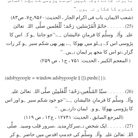
کمتری کا شکار نہ ہوں۔”
(شعب الایمان، باب فی اکرام الجار ، الحدیث:۹۵۶۰،ج۷، ص۸۳)
(25)۔۔۔۔۔۔خاتَمُ الْمُرْسَلین، رَحْمَۃٌ لّلْعٰلمین صلَّی اللہ تعالیٰ
علیہ وآلہ وسلَّم کا فرمانِ عالیشان ہے:”جو جانتا ہو کہ اس کا
پڑوسی اس کے پہلو ميں بھوکا ہے پھر بھی شکم سير ہو کر رات
گزارےتو اس کا مجھ پر ايمان نہيں۔”
( المعجم الکبیر ، الحدیث: ۷۵۱ ، ج۱ ، ص ۲۵۹)
(adsbygoogle = window.adsbygoogle || []).push({});
(26)۔۔۔۔۔۔سیِّدُ المُبلِّغین،رَحْمَۃٌ لِّلْعٰلَمِیْن صلَّی اللہ تعالیٰ علیہ
وآلہ وسلَّم کا فرمانِ عالیشان ہے:”جو خود شکم سير ہو اور اس
کا پڑوسی بھوکا ہو وہ ایمان دارنہيں۔”
(المرجع السابق ، الحدیث: ۱۲۷۴۱ ، ج۱۲ ، ص ۱۱۹)
(27)۔۔۔۔۔۔ايک شخص نےسرکارِمدینہ،سرور قلب وسینہ صلَّی
اللہ تعالیٰ علیہ وآلہ وسلَّم کی خدمتِ اقدس ميں حاضر ہو کر