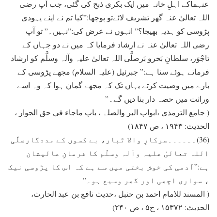
عنہماکے اہلِ خانہ ميں ايک بکری ذبح کی گئی، جب آپ رضی
اللہ تعالیٰ عنہ گھر تشريف لائےتو پوچھا:”کيا تم نے اپنے يہودی
پڑوسی کو ہديہ بھيجا؟” انہوں نے عرض کی:”نہيں۔” تو آپ
رضی اللہ تعالیٰ عنہ نے ارشاد فرمایا کہ ميں نے دو جہاں کے
تاجْوَر، سلطانِ بَحرو بَرصلَّی اللہ تعالیٰ علیہ وآلہ وسلَّم کو ارشاد
فرماتے ہوئے سنا ہے:” جبرئيل (علیہ السلام) مجھے پڑوسی کے
بارے ميں وصيت کرتے يہاں تک کہ مجھے گمان ہوا کہ وہ اسے
وراثت ميں حصہ دار بنا ديں گے۔”
( جامع الترمذی ،ابواب البر والصلۃ ، باب ماجاء فی حق الجوار ،
الحدیث: ۱۹۴۳ ، ص ۱۸۴۷)
(36)۔۔۔۔۔۔سرکارِ والا تَبار، بے کسوں کے مددگارصلَّی
اللہ تعالیٰ علیہ وآلہ وسلَّم کا فرمانِ عالیشان
ہے:”آدمی کی خوش بختی ميں سے ہے کہ اس کا پڑوسی نيک
، سواری اچھی اور گھر وسيع ہو۔”
( المسند للامام احمد بن حنبل ،حدیث نافع بن عبد الحارث،
الحدیث: ۱۵۳۷۲ ، ج۵ ، ص ۲۴۰)