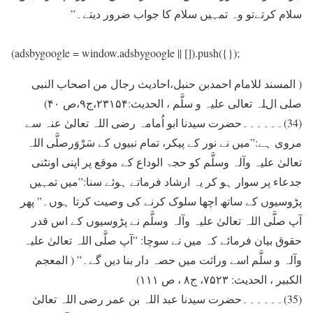
سلام کرتےتو وہ تمہيں سلام کا جواب ضرور ديتے۔”
(adsbygoogle = window.adsbygoogle || []).push({});
( المسند للامام احمدبن حنبل،احادیث رجال من اصحاب النبی
صلی اللہ تعالی علیہ و سلَّم ، الحدیث:۲۳۱۵۴،ج۹،ص ۴۰)
(34)۔۔۔۔۔۔حضرت سیدنا ابو اُمامہ رضی اللہ تعالیٰ عنہ سے
مروی ہے:”ميں نے نور کے پیکر، تمام نبیوں کے سَرْوَرصلَّی اللہ
تعالیٰ علیہ وآلہ وسلَّم کو حجۃ الوداع کے موقع پر اپنی اونٹنی
جدعاء پر سوار ہو کر یہ ارشاد فرماتے ہوئے سنا:”ميں تمہيں
پڑوسيوں کے ساتھ اچھا سلوک کرنے کی وصيت کرتا ہوں۔” پھر
آپ صلَّی اللہ تعالیٰ علیہ وآلہ وسلَّم نے پڑوسيوں کے اس قدر
حقوق بيان فرمائے کہ ميں نے سوچا: ”آپ صلَّی اللہ تعالیٰ علیہ
وآلہ و سلَّم اسے وراثت ميں حصہ دار بنا ديں گے۔” ( المعجم
الکبیر ، الحدیث: ۷۵۲۳، ج۸ ، ص ۱۱۱)
(35)۔۔۔۔۔۔حضرت سيدنا عبد اللہ بن عمر رضی اللہ تعالیٰ