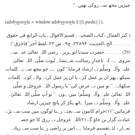
چيزيں مجھ سے روکی تھيں۔”
(adsbygoogle = window.adsbygoogle || []).push({});
( کنز العمال ،کتاب الصحبۃ ، قسم الاقوال ، باب الرابع فی حقوق
۔۔۔۔۔۔الخ ،الحدیث: ۲۴۸۹۴، ج۹ ، ص ۲۳ ،لفظ آخر”فاخرق”)
(29)۔۔۔۔۔۔حضرت سيدنا ابوہریرہ رضی اللہ تعالیٰ عنہ سے
مروی ہے کہ تاجدارِ رسالت، شہنشاہِ نُبوت صلَّی اللہ تعالیٰ
علیہ وآلہ وسلَّم نے ارشاد فرمایا:”کون ہے جو مجھ سے يہ کلمات
سيکھے پھر ان پر عمل کرے يا ان پر عمل کرنے والے کو يہ کلمات
سکھائے۔” تو ميں نے عرض کی:”يا رسول اللہ عزوجل و صلَّی
اللہ تعالیٰ علیہ وآلہ وسلَّم! ميں ہوں۔” تو آپ صلَّی اللہ تعالیٰ
علیہ وآلہ وسلَّم نے ميرا ہاتھ پکڑ کر پانچ چیزیں ارشاد
فرمائیں:”(۱)حرام کاموں سے بچتے رہنا لوگوں ميں سب سے بڑے
عبادت گزار بن جاؤ گے (۲)اللہ عزوجل نے رزق کا جو حصہ
تمہارے لئےتقسيم فرمايا ہے اس پر راضی رہنا سب سے زيادہ