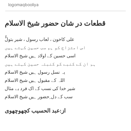
logomaqbooliya
قطعات در شان حضور شیخ الاسلام
ٌٌعلی کاخون ، لعاب رسول ، شیر بتول
اس امتزاج کو ہم سب حسین کہتے ہیں
اسی حسین کے اولاد ہیں شیخ الاسلام
ہم ان کے کنبے کو کنبئہ حسین کہتے ہیں
یہ نسل رسول ہیں شیخ الاسلام
اللہ کے مقبول ہیں شیخ الاسلام
شیر خدا کی نسب کے اک فرد بے مثال
سب کے دل ِحضور ہیں شیخ الاسلام
از:عبد الحسیب کچھوچھوی