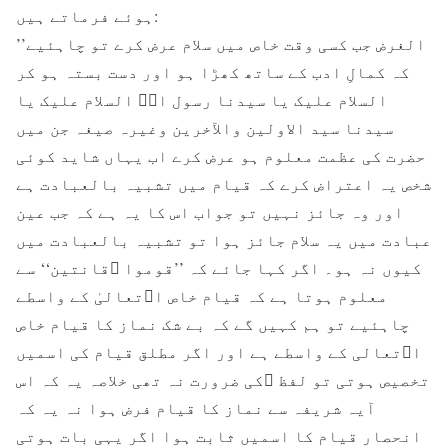
ہوئے فرماتے ہیں:
’’الغرض جب کسی وقت خاص میں سلام عرض کرے تو چاہئیے
کہ کمالِ ادب کے ساتھ کھڑا ہو اور دست بستہ ہو کر
السلام علیک یا سیدنا رسول اﷲﷺ السلام علیک یا
سیدنا سید الاولین والآخرین وغیرہ صیغہ جن میں
حضرت کی عظمت معلوم ہو عرض کرے اب یہاں شاید کوئی
شخص یہ اعتراض کرے کہ قیام میں تشبیہ بالعبادت ہے
اور وہ جائز نہیں تو جواب اس کا یہ ہے کہ جب عین
عبادت میں یہ سلام جائز ہوا تو تشبیہ بالعبادت میں
کیوں نہ ہو۔ اگر کہا جائے کہ ’’قوموا ﷲقانتین‘‘ سے
معلوم ہوتا ہے کہ قیام خاص اﷲتعالیٰ کے واسطے
چاہئیے تو ہم کہیں گے کہ بے شک نماز کا قیام خاص
اﷲتعالی کے واسطے ہے اور اگر مطلق قیام کی اسمیں
تخصیص ہوتی تو لفظ ﷲکی ضرورت نہ تھی خلاصہ یہ کہ اس
آیہ شریفہ سے نماز کا قیام فرض ہوا نہ یہ کہ
انحصار قیام کا اسمیں ثابت ہوا اگر یہی بات ہوتی