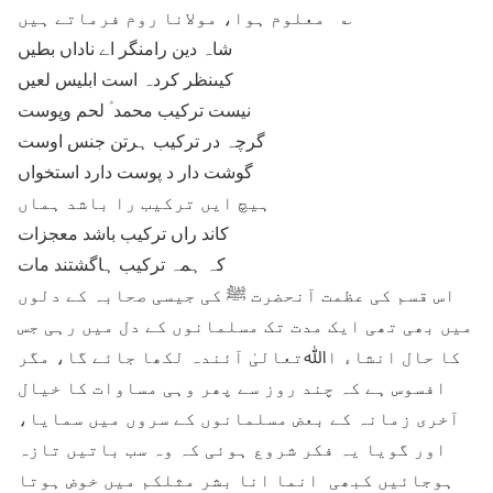
معلوم ہوا، مولانا روم فرماتے ہیں ؎
شاہ دین رامنگر اے ناداں بطیں
کیںنظر کردہ است ابلیس لعیں
نیست ترکیب محمد ؑ لحم وپوست
گرچہ در ترکیب ہرتن جنس اوست
گوشت دار د پوست دارد استخواں
ہیچ ایں ترکیب را باشد ہماں
کاند راں ترکیب باشد معجزات
کہ ہمہ ترکیب ہاگشتند مات
اس قسم کی عظمت آنحضرت ﷺ کی جیسی صحابہ کے دلوں
میں بھی تھی ایک مدت تک مسلمانوں کے دل میں رہی جس
کا حال انشاء اﷲتعالیٰ آئندہ لکھا جائے گا، مگر
افسوس ہے کہ چند روز سے پھر وہی مساوات کا خیال
آخری زمانہ کے بعض مسلمانوں کے سروں میں سمایا،
اور گویا یہ فکر شروع ہوئی کہ وہ سب باتیں تازہ
ہوجائیں کبھی انما انا بشر مثلکم میں خوض ہوتا