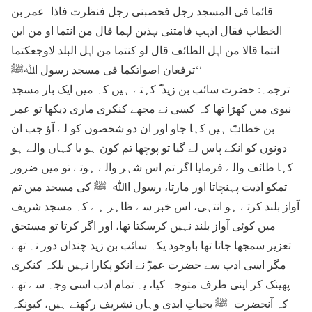
قائما فی المسجد رجل فحصبنی رجل فنظرت فاذا عمر بن
الخطاب فقال اذہب فامتنی بہذین لہما قال من انتما او من این
انتما قالا من اہل الطائف قال لو کنتما من اہل البلد لاوجعکتما
ترفعان اصواتکما فی مسجد رسول اﷲﷺ‘‘
ترجمہ: حضرت سائب بن زید ؓ کہتے ہیں کہ میں ایک بار مسجد
نبوی میں کھڑا تھا کہ کسی نے مجھے کنکری ماری دیکھا تو عمر
بن خطابؓ ہیں کہا جاو اور ان دو شخصوں کو لے آؤ جب ان
دونوں کو انکے پاس لے گیا تو پوچھا تم کون ہو یا کہاں والے ہو
کہا طائف والے فرمایا اگر تم اس شہر والے ہوتے تو میں ضرور
تمکو اذیت پہنچاتا اور مارتا، رسول اﷲ ﷺ کی مسجد میں تم
آواز بلند کرتے ہو انتہی، اس خبر سے ظاہر ہے کہ مسجد شریف
میں کوئی آواز بلند نہیں کرسکتا تھا، اور اگر کرتا تو مستحق
تعزیر سمجھا جاتا تھا باوجود یکہ سائب بن زید چنداں دور نہ تھے
مگر اسی ادب سے حضرت عمرؓ نے انکو پکارا نہیں بلکہ کنکری
پھینک کر اپنی طرف متوجہ کیا، یہ تمام ادب اسی وجہ سے تھے
کہ آنحضرت ﷺ بحیاتِ ابدی وہاں تشریف رکھتے ہیں، کیونکہ