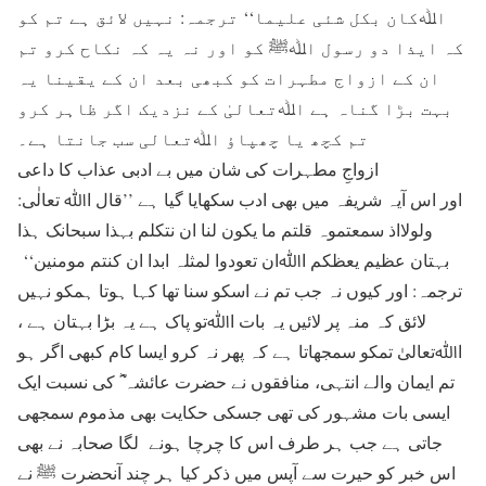
اﷲکان بکل شئی علیما‘‘ ترجمہ: نہیں لائق ہے تم کو
کہ ایذا دو رسول اﷲﷺ کو اور نہ یہ کہ نکاح کرو تم
ان کے ازواج مطہرات کو کبھی بعد ان کے یقینا یہ
بہت بڑا گناہ ہے اﷲتعالیٰ کے نزدیک اگر ظاہر کرو
تم کچھ یا چھپاؤ اﷲتعالی سب جانتا ہے۔
ازواجِ مطہرات کی شان میں بے ادبی عذاب کا داعی
اور اس آیہ شریفہ میں بھی ادب سکھایا گیا ہے ’’قال اﷲ تعالٰی:
ولولااذ سمعتموہ قلتم ما یکون لنا ان نتکلم بہذا سبحانک ہذا
بہتان عظیم یعظکم اﷲان تعودوا لمثلہ ابدا ان کنتم مومنین‘‘
ترجمہ: اور کیوں نہ جب تم نے اسکو سنا تھا کہا ہوتا ہمکو نہیں
لائق کہ منہ پر لائیں یہ بات اﷲتو پاک ہے یہ بڑا بہتان ہے ،
اﷲتعالیٰ تمکو سمجھاتا ہے کہ پھر نہ کرو ایسا کام کبھی اگر ہو
تم ایمان والے انتہی، منافقوں نے حضرت عائشہ ؓ کی نسبت ایک
ایسی بات مشہور کی تھی جسکی حکایت بھی مذموم سمجھی
جاتی ہے جب ہر طرف اس کا چرچا ہونے لگا صحابہ نے بھی
اس خبر کو حیرت سے آپس میں ذکر کیا ہر چند آنحضرت ﷺ نے