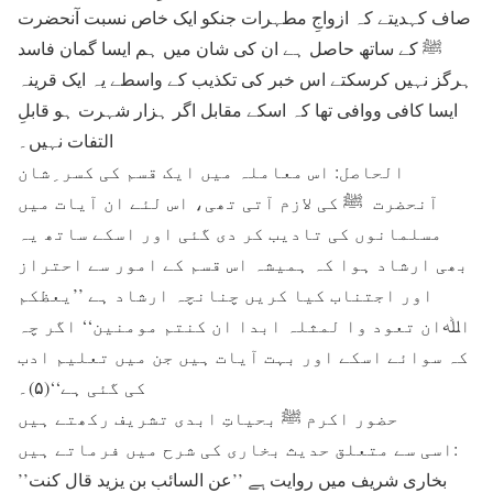
صاف کہدیتے کہ ازواجِ مطہرات جنکو ایک خاص نسبت آنحضرت
ﷺ کے ساتھ حاصل ہے ان کی شان میں ہم ایسا گمان فاسد
ہرگز نہیں کرسکتے اس خبر کی تکذیب کے واسطے یہ ایک قرینہ
ایسا کافی ووافی تھا کہ اسکے مقابل اگر ہزار شہرت ہو قابلِ
التفات نہیں۔
الحاصل: اس معاملہ میں ایک قسم کی کسر ِشان
آنحضرت ﷺ کی لازم آتی تھی، اس لئے ان آیات میں
مسلمانوں کی تادیب کر دی گئی اور اسکے ساتھ یہ
بھی ارشاد ہوا کہ ہمیشہ اس قسم کے امور سے احتراز
اور اجتناب کیا کریں چنانچہ ارشاد ہے ’’یعظکم
اﷲان تعود وا لمثلہ ابدا ان کنتم مومنین‘‘ اگر چہ
کہ سوائے اسکے اور بہت آیات ہیں جن میں تعلیم ادب
کی گئی ہے‘‘(۵)۔
حضور اکرم ﷺ بحیاتِ ابدی تشریف رکھتے ہیں
اسی سے متعلق حدیث بخاری کی شرح میں فرماتے ہیں:
’’بخاری شریف میں روایت ہے ’’عن السائب بن یزید قال کنت