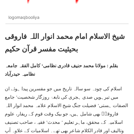
logomaqbooliya
شیخ الاسلام امام محمد انوار اللہ فاروقی
بحیثیت مفسر قرآن حکیم
بقلم : مولانا محمد حنیف قادری نظامی‘ کامل الفقہ جامعہ
نظامیہ حیدرآباد
اسلام کی چودہ سو سالہ تاریخ میں جو مفسرین پیدا ہوئے ان
میں تیرہویں صدی ہجری کی نابغۂ روزگار شخصیت‘ جامع
الصفات ہستی‘ فضیلت جنگ شیخ الاسلام علامہ محمد انوار اللہ
فاروقیؒ بھی شامل ہیں، جو بیک وقت قوم کے ریفار، علوم
اسلامیہ کے محقق، ماہر تعلیم ‘ محدث‘ فقیہ، صاحب تصنیف
وتالیف اور قادر الکلام شاعر بھی تھے۔ اسلامیات کے علاوہ آپ