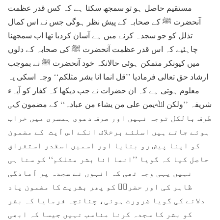
مستقیم حاصل ہو تو سمجھ سکتا ہے کہ کس قدر عظمت
آنحضرت ﷺ کے صحابہ کے پیش نظر ہوگی جس نے اس کمال
تذلل کو جو سجدہ کرنے میں ہے آسان کردیا تھا اب سمجھنا
چاہئیے کہ اس قدر عظمت آنحضرت ﷺ کی صحابہ کے دلوں
میں کیونکر متمکن ہوئی حالانکہ خود آنحضرت ﷺ نے بموجب
ارشاد حق تعالی فرمادیا ’’قل انما انا بشر مثلکم‘‘ وجہ اسکی یہ
معلوم ہوتی ہے کہ ان حضرات نے جب دیکھا کہ کفار کو آیہء
شریفہ ’’ولکن اﷲیمن علی من یشاء من عبادہ‘‘ کے مضمون کی
طرف بالکل توجہ نہیں اور صرف دعوی ہمسری میں خراب
ہوئے جاتے ہیں اسلئے برخلاف انکے اس آیت کے مضمون
کو اپنا پیش رو بنایا اور اسمیں اسقدر استغراق
حاصل کیا کہ گویا ’’انما انا بشر مثلکم‘‘ کو سنا ہی
نہیں یہی وجہ تھی کہ انہوں نے سجدہ پر آمادگی
ظاہر کی اور حضرتؑ کو پھر بشریت کا مضمون یاد
دلانے کی گویا ضرورت ہوئی، چنانچہ فرمایا کہ بشر
کو بشر کا سجدہ کرنا مناسب نہیں جیسا کہ ابھی