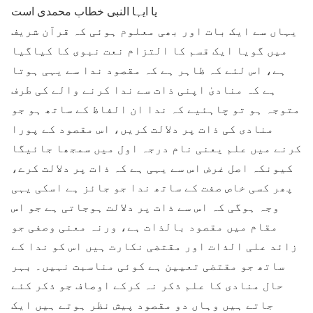
یا ایہا النبی خطاب محمدی است
یہاں سے ایک بات اور بھی معلوم ہوئی کہ قرآن شریف
میں گویا ایک قسم کا التزام نعت نبوی کا کیاگیا
ہے، اس لئے کہ ظاہر ہے کہ مقصود ندا سے یہی ہوتا
ہے کہ منادیٰ اپنی ذات سے ندا کرنے والے کی طرف
متوجہ ہو تو چاہئیے کہ ندا ان الفاظ کے ساتھ ہو جو
منادی کی ذات پر دلالت کریں، اس مقصود کے پورا
کرنے میں علم یعنی نام درجہ اول میں سمجھا جائیگا
کیونکہ اصل غرض اس سے یہی ہے کہ ذات پر دلالت کرے،
پھر کسی خاص صفت کے ساتھ ندا جو جائز ہے اسکی یہی
وجہ ہوگی کہ اس سے ذات پر دلالت ہوجاتی ہے جو اس
مقام میں مقصود بالذات ہے، ورنہ معنی وصفی جو
زائد علی الذات اور مقتضی نکارت ہیں اس کو ندا کے
ساتھ جو مقتضی تعیین ہے کوئی مناسبت نہیں۔ بہر
حال منادی کا علم ذکر نہ کرکے اوصاف جو ذکر کئے
جاتے ہیں وہاں دو مقصود پیش نظر ہوتے ہیں ایک