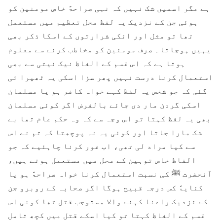
ہے مگر اسمیں شک نہیں کہ نہی صراحۃً خاص مومنین کو
ہوئی جن کے نزدیک یہ لفظ محل تعظیم میں مستعمل
تھا تو مثل اور انکی شرارتوں کے اسکا ذکر بھی
یہیں ہوجاتا۔ صرف مومنین کو مخاطب کرنے سے معلوم
ہوتا ہے کہ اس قسم کے الفاظ نیک نیتی سے بھی
استعمال کرنا درست نہیں پھر سزا اسکی یہ ٹھیرا ئی
گئی کہ جو شخص یہ لفظ کہے خواہ کافر ہو یا مسلمان
اسکی گردن مار دی جائے بالفرض اگر کوئی مسلمان
بھی یہ لفظ کہتا تو اس وجہ سے کہ وہ حکم عام تھا بے
شک مارا جاتا اور کوئی یہ نہ پوچھتا کہ تم نے اس
سے کیا مراد لی تھی، اب غور کرنا چاہئیے کہ جو
الفاظ خاص توہین کے محل میں مستعمل ہوتے ہیں،
آنحضرت ﷺ کی نسبت استعمال کرنا خواہ صراحۃً ہو یا
کنایۃً کس درجہ قبیح ہوگا اگر صحابہ کے روبرو جن
کے نزدیک راعنا کہنے والا مستوجب قتل تھا کوئی اس
قسم کے الفاظ کہتا تو کیا اسکے قتل میں کچھ تامل