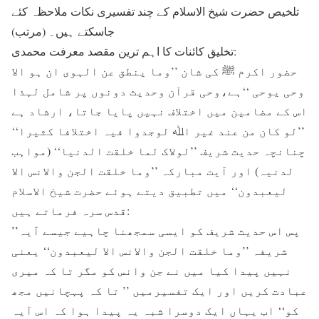
تلخیص حضرت شیخ الاسلام کے چند تفسیری نکات ملاحظہ کئے
جاسکتے ہیں۔ (مرتب)
تخلیق کائنات کا اہم ترین مقصد معرفت محمدی:
حضور اکرم ﷺ کی شان ’’وما ینطق عن الہوی ان ہو الا
وحی یوحی ‘‘ہے،وحی قرآن وحدیث دونوں پر شامل لہذا
اس کے مضامین میں اختلاف نہیں پایا جاتا، ارشاد ہے
’’لو کان من عند غیر اﷲ لوجدوا فیہ اختلافا کثیرا‘‘
چنانچہ حدیث شریف ’’لولاک لما خلقت الدنیا‘‘ (مواہب
لدنیہ) اور آیت مبارکہ ’’وما خلقت الجن والانس الا
لیعبدون‘‘ میں تطبیق دیتے ہوئے حضرت شیخ الاسلام
قدس سرہ فرماتے ہیں:
’’پس اس حدیث شریف کو ایسی سمجھنا چاہیے جیسے آیہ
شریفہ ’’وما خلقت الجن والانس الا لیعبدون‘‘ یعنی
نہیں پیدا کیا میں نے جن وانس کو مگر تا کہ میری
عبادت کریں اور ایک تفسیرمیں ’’ تا کہ پہچانیں مجھ
کو‘‘ اب یہاں ایک دوسرا شبہ یہ پیدا ہوا کہ اس آیہ