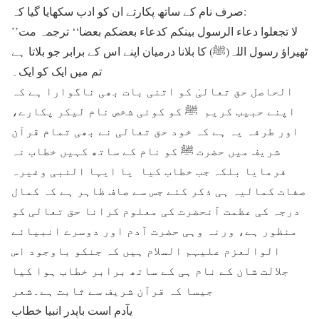
صرف نام کے ساتھ پکارتے ان کو ادب سکھایا گیا کہ:
’’لا تجعلوا دعاء الرسول بینکم کدعاء بعضکم بعضا‘‘ ترجمہ مت
ٹھیراؤ رسول اللہ(ﷺ) کا بلانا درمیان اپنے اس کے برابر جو بلاتا ہے
تم میں ایک کو ایک۔
الحاصل حق تعالیٰ کو اتنی بات بھی ناگوارا ہے کہ
اپنے حبیب کریم ﷺ کو کوئی شخص نام لیکر پکارے،
اور طرفہ یہ ہے کہ خود حق تعالی نے بھی تمام قرآن
شریف میں حضرت ﷺ کو نام کے ساتھ کہیں خطاب نہ
فرمایا بلکہ جب خطاب کیا یا ایہا النبی وغیرہ
صفات کمالیہ ہی ذکر کئے جس سے صاف ظاہر ہے کہ کمال
درجہ کی عظمت آنحضرت کی معلوم کرانا حق تعالی کو
منظور ہے، ورنہ وہی حضرت آدم اور دوسرے انبیائے
الوالعزم علیہم السلام ہیں کہ جنکو باوجود اس
جلالت شان کے نام ہی کے ساتھ برابر خطاب ہوا کیا
جیسا کہ قرآن شریف سے ثابت ہے۔شعر
یآدم است باپدر انبیا خطاب