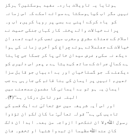
ہوتایا یہ تاویلات باردہ مفید ہوسکتیں؟ ہرگز
نہیں مگر اب کیاہوسکتا ہے سوائے اسکے کہ اس زمانہ
کو یاد کرکے اپنی بے بسی پر رویا کریں، اب وہ
پرانے خیالات والے پختہ کار کہاں جنکی حمیت نے
اسلام کے جھنڈے مشرق ومغرب میں نصب کردئیے تھے، ان
خیالات کے جھلملاتے ہوئے چراغ کو آخری زمانہ کی ہوا
دیکھ نہ سکی، غرض میدان خالی پا کر جسکا جی چاہتا
ہے کمالِ جرات کے ساتھ کہدیتا ہے ، پھر اس دلیری کو
دیکھئے کہ جو گستاخیاں اور بے ادبیاں جو قابل سزا
تھیں، انہیں پر ایمان کی بنا قائم کی جارہی ہے جب
ایمان یہ ہو تو بے ایمانی کا مضمون سمجھنے میں
البتہ غور تامل درکار ہے‘‘(۴)۔
اور اس آیہ شریفہ میں حق تعالیٰ نے ایک قسم کی
تادیب کی ہے’’ قولہ تعالٰی: ما کان لکم ان تؤذوا
رسول اﷲولا ان تنکحوا ازواجہ من بعدہ ابدا ان ذلک
کان عنداﷲعظیما ان تبدوا شئیا او تخفوہ فان