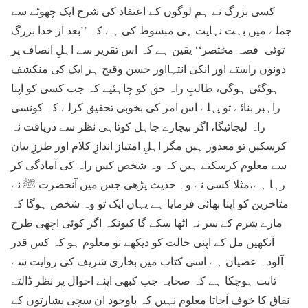
کسی بزرگ نے ہم لوگوں کے اعتقاد کی شرح ایک چھوٹے سے
جملے میں بہت نہایت ہی مبسوط کی ہے کہ ’’بعد از خدا بزرگ
توئی قصہ مختصر‘‘ یقین ہے کہ اس تقریر سے اہلِ انصاف پر
دونوں راستے اور انکی انتہااور حسن وقبح ہر ایک کی منکشف
ہوگئی ہوگی، طالبِ راہ حق کو چاہئیے کہ جب کسی کو اپنا
راہبر بنائے تو پہلے اس امر کی بخوبی تحقیق کرلے کہ کونسی
راہ لیجائیگا، اگر بیچارے جاہل کوتاہی نظر سے دریافت نہ
کرسکیں تو معذور ہیں مگر اہلِ امتیاز اندازِ کلام اور طرزِ بیان
سے معلوم کرسکتے ہیں کہ وہ شخص کس راہ کی آمادگی کر
رہا ہے،مثلا کسی نے وہ حدیث پڑھی جس میں آنحضرت ﷺ نے
متاخرین کو اپنا بھائی فرمایا ہے یہاں ایک تو وہ شخص ہوگا کہ
مارے شرم کے سر نہ اٹھا سکے گا کیونکہ اگر کوئی اچھی طرح
آنکھیں مل کے اپنی حالت کو دیکھے تو معلوم ہو کہ کس قدر
آلودہ عصیان ہے اسی کتاب میں بخاری شریف کی روایت سے
ثابت ہوچکا ہے کہ صحابہ جب کبھی اپنے احوال پر نظر ڈالتے
نفاق کا خوف آجاتا معلوم نہیں کہ باوجود ان سچی بشارتوں کے