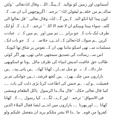
آسمانوں اور زمین کو توالبتہ کہیںگے اللہ، وقال اﷲتعالی ’’ولئن
سالتہم من خلقہم لیقولن اﷲ‘‘ ترجمہ: اگرپوچھیں آپ ان سے کہ
کون پیدا کیا انکو البتہ کہیں گے: اﷲ، وقال تعالی ’’قل تعالوا الی
کلمۃ سواء بیننا وبینکم ان لا نعبد الا اللہ‘‘ ترجمہ: کہئے کہ آؤ ایک
طرف ایک بات کہ جو برابر ہے تم میں اور ہم میں کہ نہ عبادت
کریں ہم سوائے اﷲتعالیٰ کے انتہی، خلاصہ یہ کہ جو بات انکے
مسلمات سے تھی اسکو ماننا بھی ان کے نفوس پر شاق تھا کیونکہ
اس سے رسالت کی تصدیق سمجھی جاتی تھی، پھر اگر کوئی
طالب حق عاقبت اندیش انبیاء کی طرف مائل ہوتا تو اسکوبھی
عار دلاتے کہ یہ تو مثل تمہارے کھانا کھاتے ہیں پانی پیتے ہیں
بازاروں میں چلتے پھرتے ہیں کچھ فرشتے نہیں جوانکی تم پر
فضیلت ہو اپنے ہم جنس کی اطاعت کرنا بڑی ذلت کی بات ہے
کما قال تعالی حکایۃ’’قال مالہذا الرسول یاکل الطعام ویمشی
فی الاسواق‘‘ ترجمہ: اور کہنے لگے یہ کیا رسول ہے کہ کھانا
کھاتا ہے اور پھرتا ہے بازاروں میں انتہی ایضا فقال الملاء الذین
کفروا من قومہ ما ہذا الا بشر مثلکم یرید ان یتفضل علیکم ولو