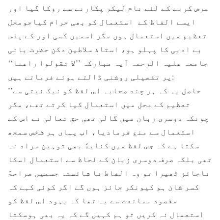
عرض کرنے کے لئے نام لیکر پکارنے سے روکا گیا اور
ایسے الفاظ کے استعمال کو بھی حرام کیاجومحل
تعظیم میں استعمال ہوں مگر اسمیں کسی اور کے پاس
بے ادبی کا پہلو ہو، استاذ سلاطین دکن حضرت بانی
جامعہ علیہ الرحمہ آیہ مبارکہ ’’لا تقولوا راعنا‘‘
پر تفصیلی روشنی ڈالتے ہوئے فرماتے ہیں:
’’حاصل یہ کہ ہر چند صحابہ اس لفظ کو نیک نیتی سے
تعظیم کے محل میں استعمال کیا کرتے تھے، مگر
چونکہ دوسری زبان میں گالی تھی حق تعالی نے اس کے
استعمال سے منع فرمادیا، اب یہاں ہر شخص سمجھ
سکتا ہے کہ جس لفظ میں کنایۃً بھی توہین مراد نہ
تھی بلکہ صرف دوسری زبان کے لحاظ سے استعمال اسکا
ناجائز ٹھیرا تو وہ الفاظ نا شائستہ جسمیں صراحۃً
کسر شان ہو کیونکر جائز ہوں گے اگر کوئی کہے کہ
مقصود ممانعت سے یہ تھا کہ یہود اس لفظ کو
استعمال نہ کریں تو ہم کہیں گے کہ یہ بھی ہوسکتا