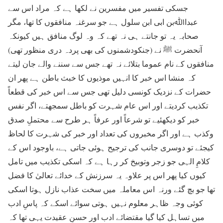
جسکی تفسیر میں مفسرین نے لکھا ہے کہ مراد اس سے
عبداﷲبن ابی ابن سلول ہے جو سرغنہ منافقوں کا تھا، مگر
صحابہ یہ تو جانتے ہی نہ تھے کہ وہ لوگ منافق ہیں کیونکہ
آنحضرت ﷺ نے (جنکودشمنوں کی بھی پردہ دری منظور تھی)
منافقوں کے نام عموما بتلائے نہ تھے جس سے سننے والے جان لیتے
کہ منشا اس خبر کا انہیں موذیوں کا خبث باطن ہے پھر ان
حضرات کے نزدیک کونسی دلیل تھی جس سے اس خبر کی قطعاً
تکذیب کردیتے اور اس عام شہرت کو باطل سمجھتے، اگر نفس
خبر کو دیکھئیے تو شرعاً اور عرفاً ہر طرح سے محتملِ صدق
وکذب ہے اور اگر مخبروں کی تعداد اور خبر کی شہرت کا لحاظ
کیجئے تو دوسری جانب کی ترجیح ہوئی جاتی ہے، باوجود اس کے
کلامِ الہی جو زجر وتوبیخ کر رہا ہے کہ اسکی تکذیب میں تامل
کیوں کیا پھر اس پر علاوہ یہ سرزنش کے خدائے تعالیٰ کا فضل
تھا جو بچ گئے ورنہ اس معاملہ میں سخت عذاب نازل ہوتا اسکی
کوئی وجہ ظاہر معلوم نہیں ہوتی سوائے اسکے کہ پاسِ ادب
میں تساہل کیا گیا مقتضائے ادب اور حسنِ عقیدت یہی تھا کہ