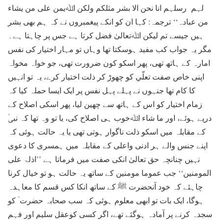
لہم رسلہم انا نحن الا بشر مثلکم ولکن اﷲیمن علی من یشاء
من عبادہ‘‘ ترجمہ: کہا ان کو انکے پیغمبروں نے کہ ہم بھی بشر
ہیں جیسے تم لیکن اﷲتعالیٰ فضل کرتا ہے جس پر چاہتا ہے۔
مگر یہ جواب کب مفید ہوسکتا تھا وہاں تو مہار اختیار کی نفس
امارہ کے ہاتھ تھی، پھر اسکو کون ضرورت تھی، جو خواہ مخواہ
اپنی خاص صفت تعلّي کو چھوڑ کر ذلت اختیار کرے، یہ تو انہیں
کا کام تھا جنہوں نے پہلے پہل نفس پر ایک ایسا حملہ کیا کہ
زمام اختیار کو اس کے ہاتھ سے چھین لیا، پھر اسکی اصلاح کے
درپے ہوئے، اور ما شاء اﷲخوب ہی اصلاح کی، یا تو وہ تھا کہ نبیؑ
کے مقابلہ میں اسکو ذلت ناگوار ہوتی تھی یا یہ حالت ہوئی کہ
اپنے جنس والے ہر ادنی واعلی کے مقابلہ میں ہمسری کا دعوی
نہیں چنانچہ حق تعالیٰ انکی صفت میں فرماتا ہے ’’اذلۃ علی
المومنین‘‘ جب عموما مومنین کے ساتھ یہ حالت ہو تو خیال کرنا
چاہئے کہ خود آنحضرت ﷺ کے ساتھ انکا کس قسم کا معاہدہ
ہوگا، ایک بات تو ابھی معلوم ہوئی کہ سب صحابہ حضرت ؑ کو
سجدہ کرنے پر آمادہ ہوگئے تھے، اگر کسی کوعقل سلیم اور فہم