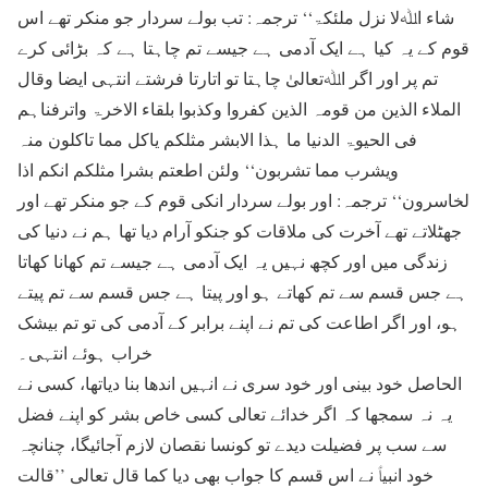
شاء اﷲلا نزل ملئکۃ‘‘ ترجمہ: تب بولے سردار جو منکر تھے اس
قوم کے یہ کیا ہے ایک آدمی ہے جیسے تم چاہتا ہے کہ بڑائی کرے
تم پر اور اگر اﷲتعالیٰ چاہتا تو اتارتا فرشتے انتہی ایضا وقال
الملاء الذین من قومہ الذین کفروا وکذبوا بلقاء الاخرۃ واترفناہم
فی الحیوۃ الدنیا ما ہذا الابشر مثلکم یاکل مما تاکلون منہ
ویشرب مما تشربون‘‘ ولئن اطعتم بشرا مثلکم انکم اذا
لخاسرون‘‘ ترجمہ: اور بولے سردار انکی قوم کے جو منکر تھے اور
جھٹلاتے تھے آخرت کی ملاقات کو جنکو آرام دیا تھا ہم نے دنیا کی
زندگی میں اور کچھ نہیں یہ ایک آدمی ہے جیسے تم کھانا کھاتا
ہے جس قسم سے تم کھاتے ہو اور پیتا ہے جس قسم سے تم پیتے
ہو، اور اگر اطاعت کی تم نے اپنے برابر کے آدمی کی تو تم بیشک
خراب ہوئے انتہی۔
الحاصل خود بینی اور خود سری نے انہیں اندھا بنا دیاتھا، کسی نے
یہ نہ سمجھا کہ اگر خدائے تعالی کسی خاص بشر کو اپنے فضل
سے سب پر فضیلت دیدے تو کونسا نقصان لازم آجائیگا، چنانچہ
خود انبیاؑ نے اس قسم کا جواب بھی دیا کما قال تعالی ’’قالت