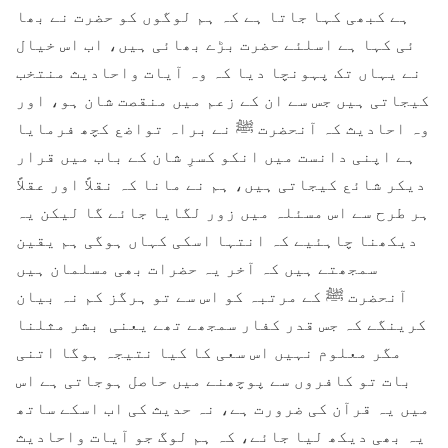
ہے کبھی کہا جاتا ہے کہ ہم لوگوں کو حضرت نے بھا
ئی کہا ہے اسلئے حضرت بڑے بھائی ہیں، اب اس خیال
نے یہاں تک پہونچا دیا کہ وہ آیات واحادیث منتخب
کیجاتی ہیں جس سے ان کے زعم میں منقصت شان ہو، اور
وہ احادیث کہ آنحضرت ﷺ نے براہ تواضع کچھ فرمایا
ہے اپنی دانست میں انکو کسرِ شان کے باب میں قرار
دیکر شائع کیجاتی ہیں، ہم نے مانا کہ نقلاً اور عقلاً
ہر طرح سے اس مسئلہ میں زور لگایا جائے گا لیکن یہ
دیکھنا چاہئیے کہ انتہا اسکی کہاں ہوگی ہم یقین
سمجھتے ہیں کہ آخر یہ حضرات بھی مسلمان ہیں
آنحضرت ﷺ کے مرتبہ کو اس سے تو ہرگز کم نہ بیان
کرینگے کہ جس قدر کفار سمجھے تھے یعنی بشر مثلنا
مگر معلوم نہیں اس سعی کا کیا نتیجہ ہوگا اتنی
بات تو کافروں سے پوچھنے میں حاصل ہوجاتی ہے اس
میں یہ قرآن کی ضرورت ہے، نہ حدیث کی اب اسکے ساتھ
یہ بھی دیکھ لیا جائے، کہ ہم لوگ جو آیات واحادیث