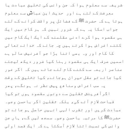
شریفہ سے معلوم ہوا کہ جن وانس کی تخلیق عبادت یا
معرفت کے لئے ہے اور حدیث ابن عباسؓ سے معلوم
ہوتا ہے کہ حضرت ﷺ کے فضائل پر واقف کرانے کے لئے
جواب اسکا یہ ہے کہ ضرور نہیں کہ ہر کام میں ایک
ہی مقصود ہوا کرے ادنی عقلمند کے ایک ایک کام میں
کتنے اغراض ہوا کرتے ہیں چہ جائے کہ خدائے تعالی
کا کام اور وہ بھی اتنا بڑا جو آفرنیش عالم ہے
اسمیں صرف ایک ہی مقصود رہنا کیا ضرور دیکھ لیجئے
عناصر اربعہ سے کتنے کام لئے جاتے ہیں کہ اگر غور
کیا جائے تو عقل حیران ہوجائے، کیا تخلیق کے وقت
یہ سب اغراض ومنافع پیش نظر نہ ہونگے، پھر
اگرآفرینش ثقلین سے دونوں مقصود ہوں تو کیا
قباحت لازم آئے گی، بلکہ ثقلین اگر باحسن وجوہ
عبادت کریں اور تقرب الہی انہیں حاصل ہو جائے تو
حضرتﷺ کا مرتبہ باحسن وجوہ سمجھ لیں گے، ہاں جن
وانس کی نسبت اتنا لازم آسکتا ہے کہ ایک قصد اولی