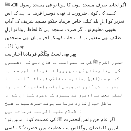
اگر لحاظ صرف مسجد ہونے کا ہوتا تو فی مسجد رسول اﷲ ﷺ
کہنے کی کوئی ضرورت نہ تھی، دوسرا قرینہ یہ ہے کہ اس
تعزیر کو اہلِ بلد کیلئے خاص فرمایا جنکو مسجد شریف کے آداب
بخوبی معلوم تھے اگر صرف مسجد ہی کا لحاظ ہوتا تو اہلِ
طائف بھی معذور نہ کہے جاتے کیونکہ آخر وہاں بھی مسجدیں
تھیں‘‘(۶)۔
پھر بھی لستُ مِثْلُکُم فرمادیا اَخیار سے
حضور اکرمﷺ کی یہ متواضعانہ شان تھی کہ دشمنوں
کی ایذا رسانی کی بھی پروا نہ فرماتے اور صحابہ
کرام سے (اخی) بھائی سے مخاطب فرماتے ’’انما انا
بشر مثلکم‘‘ اور اس جیسی آیات واحادیث کا سہارا
لیکر بعض بے ادبوں نے ہمسری کا دعوی کیا ان کے اس
باطل خیال کارد فرماتے ہوئے حضرت سیدنا شیخ
الاسلام علیہ الرحمۃ فرماتے ہیں:
’’اگر عام جن وانس آنحضرت ﷺ کی عظمت کو نہ مانیں تو
انہیں کا نقصان ہوگا اس سے عظمت میں حضرت ؑ کے کسی