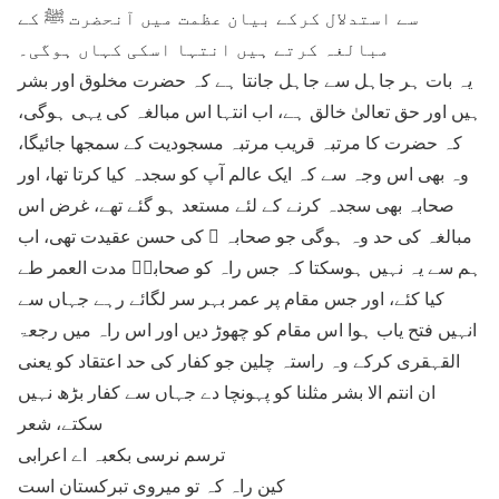
سے استدلال کرکے بیان عظمت میں آنحضرت ﷺ کے
مبالغہ کرتے ہیں انتہا اسکی کہاں ہوگی۔
یہ بات ہر جاہل سے جاہل جانتا ہے کہ حضرت مخلوق اور بشر
ہیں اور حق تعالیٰ خالق ہے، اب انتہا اس مبالغہ کی یہی ہوگی،
کہ حضرت کا مرتبہ قریب مرتبہ مسجودیت کے سمجھا جائیگا،
وہ بھی اس وجہ سے کہ ایک عالم آپ کو سجدہ کیا کرتا تھا، اور
صحابہ بھی سجدہ کرنے کے لئے مستعد ہو گئے تھے، غرض اس
مبالغہ کی حد وہ ہوگی جو صحابہ ؒ کی حسن عقیدت تھی، اب
ہم سے یہ نہیں ہوسکتا کہ جس راہ کو صحابہؒ مدت العمر طے
کیا کئے، اور جس مقام پر عمر بہر سر لگائے رہے جہاں سے
انہیں فتح یاب ہوا اس مقام کو چھوڑ دیں اور اس راہ میں رجعۃ
القہقری کرکے وہ راستہ چلین جو کفار کی حد اعتقاد کو یعنی
ان انتم الا بشر مثلنا کو پہونچا دے جہاں سے کفار بڑھ نہیں
سکتے، شعر
ترسم نرسی بکعبہ اے اعرابی
کین راہ کہ تو میروی تبرکستان است