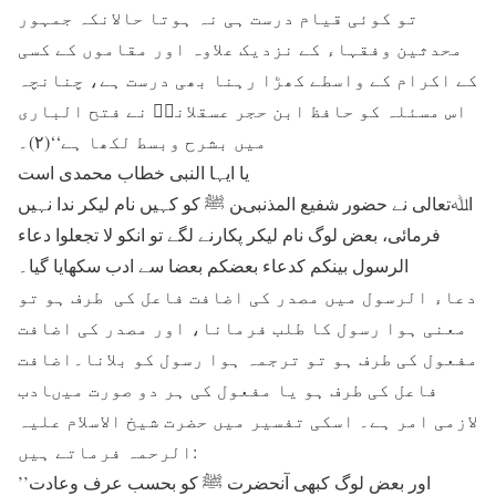
تو کوئی قیام درست ہی نہ ہوتا حالانکہ جمہور
محدثین وفقہاء کے نزدیک علاوہ اور مقاموں کے کسی
کے اکرام کے واسطے کھڑا رہنا بھی درست ہے، چنانچہ
اس مسئلہ کو حافظ ابن حجر عسقلانیؒ نے فتح الباری
میں بشرح وبسط لکھا ہے‘‘(۲)۔
یا ایہا النبی خطاب محمدی است
اﷲتعالی نے حضور شفیع المذنبین ﷺ کو کہیں نام لیکر ندا نہیں
فرمائی، بعض لوگ نام لیکر پکارنے لگے تو انکو لا تجعلوا دعاء
الرسول بینکم کدعاء بعضکم بعضا سے ادب سکھایا گیا۔
دعاء الرسول میں مصدر کی اضافت فاعل کی طرف ہو تو
معنی ہوا رسول کا طلب فرمانا، اور مصدر کی اضافت
مفعول کی طرف ہو تو ترجمہ ہوا رسول کو بلانا۔اضافت
فاعل کی طرف ہو یا مفعول کی ہر دو صورت میںادب
لازمی امر ہے۔ اسکی تفسیر میں حضرت شیخ الاسلام علیہ
الرحمہ فرماتے ہیں:
’’اور بعض لوگ کبھی آنحضرت ﷺ کو بحسب عرف وعادت