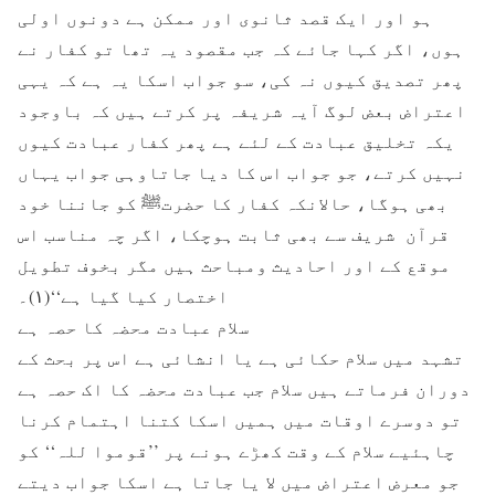
ہو اور ایک قصد ثانوی اور ممکن ہے دونوں اولی
ہوں، اگر کہا جائے کہ جب مقصود یہ تھا تو کفار نے
پھر تصدیق کیوں نہ کی، سو جواب اسکا یہ ہے کہ یہی
اعتراض بعض لوگ آیہ شریفہ پر کرتے ہیں کہ باوجود
یکہ تخلیق عبادت کے لئے ہے پھر کفار عبادت کیوں
نہیں کرتے، جو جواب اس کا دیا جاتاوہی جواب یہاں
بھی ہوگا، حالانکہ کفار کا حضرتﷺ کو جاننا خود
قرآن شریف سے بھی ثابت ہوچکا، اگر چہ مناسب اس
موقع کے اور احادیث ومباحث ہیں مگر بخوف تطویل
اختصار کیا گیا ہے‘‘(۱)۔
سلام عبادت محضہ کا حصہ ہے
تشہد میں سلام حکائی ہے یا انشائی ہے اس پر بحث کے
دوران فرماتے ہیں سلام جب عبادت محضہ کا اک حصہ ہے
تو دوسرے اوقات میں ہمیں اسکا کتنا اہتمام کرنا
چاہئیے سلام کے وقت کھڑے ہونے پر ’’قوموا للہ‘‘ کو
جو معرض اعتراض میں لا یا جاتا ہے اسکا جواب دیتے