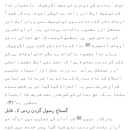
توجہ منادی کی دوسری تو صیف اگرچیکہ باعتبار ندا
کے توصیف ایک امر زائد ہے لیکن اسوجہ سے کہ قصداً
اوصاف ذکر کئے جاتے ہیں توتوصیف بھی وہاں ایک امر
مستقل اور مقصود بالذات ہوجاتی ہے۔ اب اس تقریر
کو مانحن فیہ پر منطبق کیجئے کہ حق تعالیٰ نے جو
اوصاف آنحضرت ﷺ ندا کے ساتھ ذکر کئے ہیں اگرچیکہ
وہاں ندا مقصود بالذات ہے مگر خاص اوصاف ہی کو
ذکر کرنے سے معلوم ہوا کہ نعت بھی ایک مقصود اصلی
اور مستقل برأسہ ہے ورنہ مثل اور انبیاء علیہم
السلام کے نام مبارک کے ساتھ ندا فرماتا جب تمامی
قرآن شریف میں یہ التزام کیاگیا تو ہر شخص سمجھ
سکتا ہے کہ حق تعالی کو کس قدر نعت شریف کا اہتمام
منظور ہے‘‘(۳)۔
گستاخِ رسول گردن زدنی کے قابل
بارگاہ نبوی ﷺ کے آداب کی تعلیم میں اولًا تو
آواز بلند کرنے سے منع کیا گیا پھر خدمت میں کچھ