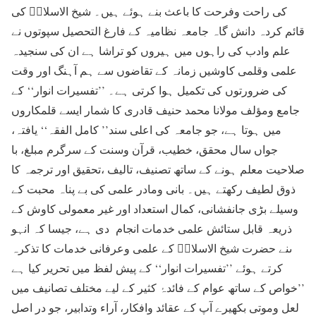
کی راحت وفرحت کا باعث بنے ہوئے ہیں۔ شیخ الاسلامؒ کی
قائم کردہ دانش گاہ جامعہ نظامیہ کے فارغ التحصیل سپوتوں نے
علم وادب کی راہوں میں ہیروں کو تراشا ہے ان کی سنجیدہ
علمی وقلمی کاوشیں زمانہ کے تقاضوں سے ہم آہنگ اور وقت
کی ضرورتوں کی تکمیل ہوا کرتی ہے۔ ’’تفسیرات انوار‘‘ کے
جامع ومؤلف مولانا محمد حنیف قادری کا شمار ایسے قلمکاروں
میں ہوتا ہے، جو جامعہ کی اعلی سند’’ کامل الفقہ‘‘ یافتہ،
جواں سال محقق، خطیب، قرآن وسنت کے سرگرم مبلغ، با
صلاحیت معلم ہونے کے ساتھ تصنیف، تالیف ،تحقیق اور ترجمہ کا
ذوق لطیف رکھتے ہیں۔ بانی ومادر علمی کی بے پناہ محبت کے
وسیلے بڑی جانفشانی، کمال استعداد اور غیر معمولی کاوش کے
ذریعہ قابل ستائش علمی خدمات انجام دی ہے، جیسا کہ انہو
ںنے حضرت شیخ الاسلامؒ کے علمی وعرفانی خدمات کا تذکرہ
کرتے ہوئے ’’تفسیرات انوار‘‘ کے پیش لفظ میں تحریر کیا ہے
’’خواص کے ساتھ عوام کے فائدۂ کثیر کے لیے مختلف تصانیف میں
لعل وموتی بکھیرے آپ کے عقائد وافکار، آراء وتدابیر، جو در اصل