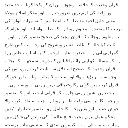
قرآن وحدیث کا خلاصہ ونچوڑ ہیں ان کو یکجا کرنا بے حد مفید
اور وقت کی اہم ترین ضرورت ہے۔ اور مفکرِ اسلام مولانا
مفتی خلیل احمد مد ظلہ کے الفاظ میں ’’تفسیرات انوار‘‘کی
ترتیب کا مقصد یہ معلوم ہوتا ہے کہ طلبہ واساتذہ اور عوام کو
یہ معلوم ہوجائے کہ قرآن مجید کی صحیح تفسیر کیا ہے اوریہ
ثابت کیا جائے کہ غلط تفسیر وتشریح کی وجہ سے کس طرح
گمراہی آتی ہے۔ حضرت علیہ الرحمہ کا یہ اسلوب خاص رہا
ہے کہ مسئلہ کو اپنی رائے یا قیاس کے ذریعہ سمجھانے کے بجائے
قرآن وحدیث کے صحیح استدلال سے ثابت کرتے ہیں، اس کی
وجہ سے ہر پڑھنے والا اور سننے والا متاثر ہوتا ہے اور حق کو
قبول کرنے میں کوئی رکاوٹ باقی نہیں رہتی‘‘۔ ویسے بھی یہ
بات ذہن نشین رہنی چاہیے کہ قرآنی آیات یا اس کے تفسیر
وترجمہ کا اثر اسی وقت ظاہر ہوتا ہے جب استفادہ کرنے والا
خوش عقیدہ اور یقین پختہ کا حامل ہو۔ تفسیرات انوار ’’یقین
محکم عمل پیہم محبت فاتح عالم‘‘ کی توثیق کی شکل میں
ہمارے سامنے آئی ہے۔ اکیسویں صدی کے مشینی مادہ پرست،