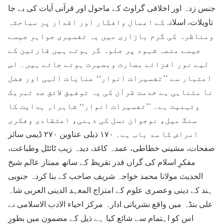
جنس زدہ اور اخلاقی گراوٹ کے ماحول اور قرآنی آیات کی بے جا
تاویلات، اسلاف کے اعمال وافکار اور اقدار پر مباحثہ
ومناظرہ کی گرم بازاری میں یہ تفسیری جواہر جیسے
جیسے منصہ شہود پر جلوہ گر ہوتے ہیں قارئین کے
لیے نور افزائے بصارت وبصیرت ہوتے جاتے ہیں۔ اس
اعتبار سے ’’تفسیرات انوار‘‘ عنایات الہی اور فضل
نا متناہی ہے خدمت قرآن کی یہ توفیق لائق صد تبریک
وتہنیت ہے۔ ’’تفسیرات انوار‘‘ شاہراہِ ہدایت کا
سنگ میل، نوجوان نسل کی ذہنی، اعتقادی وفکری
امراض کا سد باب ہے۔ ۱۷۰ ذیلی عناوین ۲۷۰ ڈیمی سائز
صفحات، مشینی خطاطی، عمدہ کاغذ، دیدہ زیب ٹائٹل وطباعت،
مفکرِ اسلام کی گراں قدر تقریظ کے ساتھ ممتاز عالم شیخ
الحدیث مولانا محمد خواجہ شریف صاحب کے بنا کردہ جنوبی
ہند کے دینی وعصری علوم کے امتزاج المعہد الدینی العربی شاہ
علی بنڈہ میں واقع نشریاتی ادارہ مرکز احیاء الادب الاسلامی نے
اس کو اہتمام سے شائع کیا ہے ذیل کے مضمون میں بطورِ