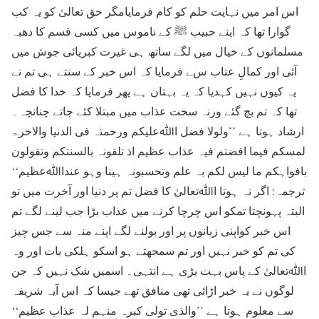
اس امر میں نہایت حلم کو کام فرمایامگر حق تعالیٰ کو یہ کب
گوارا تھا کہ اپنے حبیب ﷺ کے ناموس میں کسی قسم کا دھبہ
مسلمانوں کے خیال میں لگے ساتھ ہی غیرت کبریائی جوش میں
آئی اور کمالِ عتاب سے فرمایا کہ اس خبر کے سنتے ہی تم نے
یہ کیوں نہیں کہدیا کہ یہ بہتان ہے پھر فرمایا کہ خدا کا فضل
تھا کہ تم بچ گئے ورنہ سخت عذاب میں مبتلا کئے جاتے چنانچہ۔
ارشاد ہوتا ہے ’’ولولا فضل اﷲعلیکم ورحمتہ فی الدنیا والاخرۃ
لمسکم فیما افضتم فیہ عذاب عظیم اذ تلقونہ بالسنتکم وتقولون
بافواہکم ما لیس لکم بہ علم وتحسبونہ ہینا وہو عنداﷲعظیم‘‘
ترجمہ: اگر نہ ہوتا اﷲتعالیٰ کا فضل تم پر دنیا اور آخرت میں تو
البتہ پہونچتا تمکو اس چرچا کرنے میں عذاب بڑا جب لینے لگے تم
اس خبر کواپنی زبانوں پر اور بولنے لگے اپنے منہ سے جس چیز
کی تم کو خبر نہیں اور تم سمجھتے ہو اسکو ہلکی بات اور وہ
اﷲتعالیٰ کے پاس بہت بڑی ہے انتہی۔ اسمیں شک نہیں کہ جن
لوگوں نے یہ خبر اڑائی تھی منافق تھے جیسا کہ اس آیہ شریفہ
سے معلوم ہوتا ہے ’’والذی تولی کبرہ منہم لہ عذاب عظیم‘‘