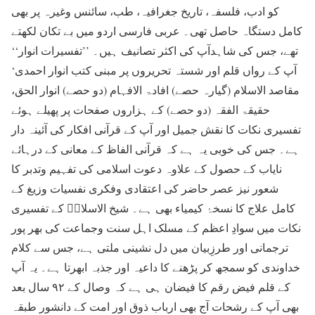
کو ادب، فلسفہ، تاریخ جغرافیہ، طب، سائنس وغیرہ پر بھی
کامل دستگاہ حاصل تھی۔ عربی فارسی اردو میں بے تکان لکھتے
تھے، جس کی شاہدآپ کی اکثر تصانیف ہیں۔ ’’تفسیرات انوار‘‘
آپ کے رواں قلم اور شستہ تحریروں پر مبنی کتب انوار احمدی‘
مقاصد الاسلام (گیارہ حصے) افادۃ الافہام (دو حصے) انوار الحق،
حقیقۃ الفقہ (دو حصے) کے ہزاروں صفحات پر پھیلے ہوئے
تفسیری نکات کا نقش جمیل اور آپ کے قرآنی افکار کی آئینہ دار
ہے۔ جس کی خوبی یہ ہے کہ قرآنی الفاظ کے معانی کے درہائے
نایاب کے حصول کے علاوہ دعوت اسلامی کی تفہیم وتدبر کا
شعور نیز عصر حاضر کی اعتقادی وفکری نفسیات وزیغ کے
کامل علاج کا نسخۂ کیمیاء بھی ہے۔ شیخ الاسلامؒ کے تفسیری
نکات میں سوادِ اعظم کے مسلک اہل سنت وجماعت کی بھر پور
ترجمانی اور طرزِبیان میں دل نشینی ملتی ہے، جس سے کلام
خداوندی کو سمجھ کر پڑھنے کا داعیہ اور جذبہ ابھرتا ہے۔ یہ آپ
کے قلم فیض رقم کا فیضان ہی ہے کہ وصال کے ۹۲ سال بعد
بھی آپ کے رشحات آج بھی ارباب ذوق اور امت کے دانشور طبقہ