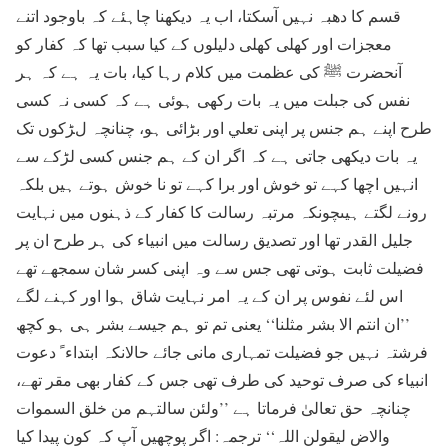
قسم کا دھبہ نہیں آسکتا، اب یہ دیکھنا چاہئے کہ باوجود اتنے
معجزات اور کھلی کھلی دلیلوں کے کیا سبب تھا کہ کفار کو
آنحضرت ﷺ کی عظمت میں کلام رہا کیا، بات یہ ہے کہ ہر
نفس کی جبلت میں یہ بات رکھی ہوئی ہے کہ کسی نہ کسی
طرح اپنے ہم جنس پر اپنی تعلي اور بڑائی ہو، چنانچہ لڑکوں تک
یہ بات دیکھی جاتی ہے کہ اگر ان کے ہم جنس کسی لڑکے سے
انہیں اچھا کہے تو خوش اور برا کہے تو نا خوش ہوتے ہیں بلکہ
رونے لگتے ہیںچونکہ مرتبہ رسالت کا کفار کے ذہنوں میں نہایت
جلیل القدر تھا اور تصدیق رسالت میں انبیاء کی ہر طرح ان پر
فضیلت ثابت ہوتی تھی جس سے وہ اپنی کسر شان سمجھے تھے
اس لئے نفوس پر ان کے یہ امر نہایت شاق ہوا اور کہنے لگے
’’ان انتم الا بشر مثلنا‘‘ یعنی تم تو ہم جیسے بشر ہی ہو کچھ
فرشتہ نہیں جو فضیلت تمہاری مانی جائے حالانکہ ابتداء ً دعوت
انبیاء کی صرف توحید کی طرف تھی جس کے کفار بھی مقر تھے،
چنانچہ حق تعالیٰ فرماتا ہے ’’ولئن سالتہم من خلق السموات
والاض لیقولن اللہ‘‘ ترجمہ: اگر پوچھیں آپ کہ کون پیدا کیا