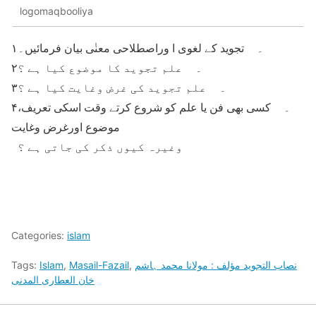
logomaqbooliya
۱۔ تجوید کے لغوی ا وراصطلاحی معنٰی بیان فرمائیں۔
۲۔ علم تجوید کا موضوع کیا ہے ؟
۳۔ علم تجوید کی غرض وغایت کیا ہے ؟
۴۔ کسی بھی فن یا علم کو شروع کرتے وقت اسکی تعریف،
موضوع اورغرض وغایت
وغیرہ کیوں ذکر کی جاتی ہے ؟
Categories:
islam
نصاب التجوید مؤلف : مولانا محمد ہاشم
,
Masail-Fazail
,
Islam
Tags:
خان العطاری المدنی