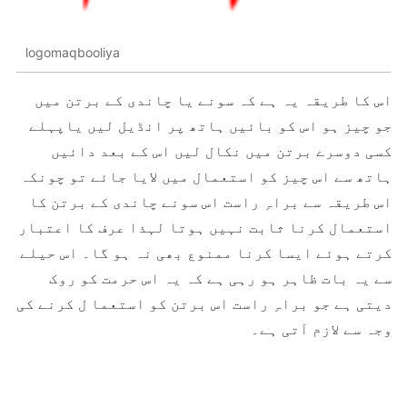
logomaqbooliya
اس کا طریقہ یہ ہے کہ سونے یا چاندی کے برتن میں
جو چیز ہو اس کو بائیں ہاتھ پر انڈیل لیں یاپہلے
کسی دوسرے برتن میں نکال لیں اس کے بعد دائیں
ہاتھ سے اس چیز کو استعمال میں لایا جائے تو چونکہ
اس طریقہ سے براہِ راست اس سونے چاندی کے برتن کا
استعمال کرنا ثابت نہیں ہوتا لہذا عرف کا اعتبار
کرتے ہوئے ایسا کرنا ممنوع بھی نہ ہو گا۔ اس حیلے
سے یہ بات ظاہر ہو رہی ہے کہ یہ اس حرمت کو روک
دیتی ہے جو براہِ راست اس برتن کو استعما ل کرنے کی
وجہ سے لازم آتی ہے۔